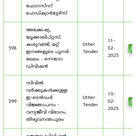
ഫോറസ്ററ്
ഹെഡ്ക്വാർട്ടേഴ്‌സ്
അക്കേഷ്യ,
യൂക്കാലിപ്റ്റസ്,
11-
കശുവണ്ടി, മറ്റ്
Other
598
02-
Do
ഇനങ്ങളുടെ പുനർ-
Tender
2025
ലേലം - നെന്മാറ
ഡിവിഷൻ
സിവിൽ
വർക്കുകൾക്കുള്ള
10-
ഇ-ടെൻഡർ
Other
599
02-
Do
വിജ്ഞാപനം -
Tender
2025
വന്യജീവി വിഭാഗം,
തിരുവനന്തപുരം