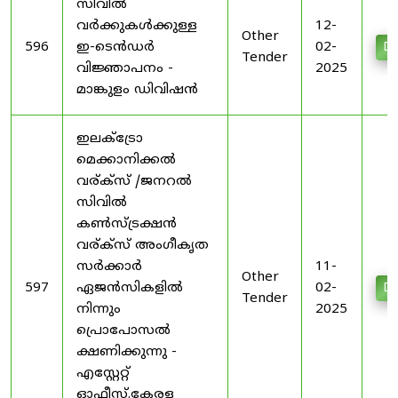
സിവിൽ
വർക്കുകൾക്കുള്ള
12-
Other
596
ഇ-ടെൻഡർ
02-
Do
Tender
വിജ്ഞാപനം -
2025
മാങ്കുളം ഡിവിഷൻ
ഇലക്ട്രോ
മെക്കാനിക്കൽ
വര്ക്സ് /ജനറൽ
സിവിൽ
കൺസ്ട്രക്ഷൻ
വര്ക്സ് അംഗീകൃത
സർക്കാർ
11-
Other
597
ഏജൻസികളിൽ
02-
Do
Tender
നിന്നും
2025
പ്രൊപോസൽ
ക്ഷണിക്കുന്നു -
എസ്റ്റേറ്റ്
ഓഫീസ്.കേരള