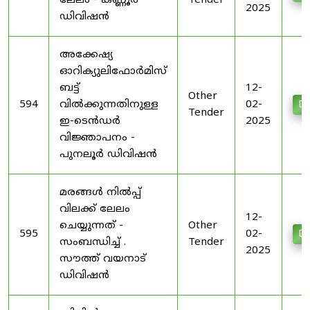
ലേലം - കണ്ണൂർ
Tender
2025
ഡിവിഷൻ
അക്കേഷ്യ
ഓറിക്യുലിഫോർമിസ്
ബട്ട്
12-
Other
594
വിൽക്കുന്നതിനുള്ള
02-
Do
Tender
ഇ-ടെൻഡർ
2025
വിജ്ഞാപനം -
പുനലൂർ ഡിവിഷൻ
മരങ്ങൾ നിൽപ്പ്
വിലക്ക് ലേലം
12-
ചെയ്യുന്നത് -
Other
595
02-
Do
സംബന്ധിച്ച് .
Tender
2025
സൗത്ത് വയനാട്
ഡിവിഷൻ