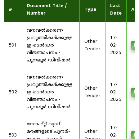
Document Title /
Last
#
Type
Act
Number
Date
വനവൽക്കരണ
പ്രവൃത്തികൾക്കുള്ള
17-
Other
591
ഇ-ടെൻഡർ
02-
Do
Tender
വിജ്ഞാപനം -
2025
പുനലൂർ ഡിവിഷൻ
വനവൽക്കരണ
പ്രവൃത്തികൾക്കുള്ള
17-
Other
592
ഇ-ടെൻഡർ
02-
Do
Tender
വിജ്ഞാപനം -
2025
പുനലൂർ ഡിവിഷൻ
സോഫ്റ്റ് വുഡ്
17-
മരങ്ങളുടെ പുനർ-
Other
593
02-
Do