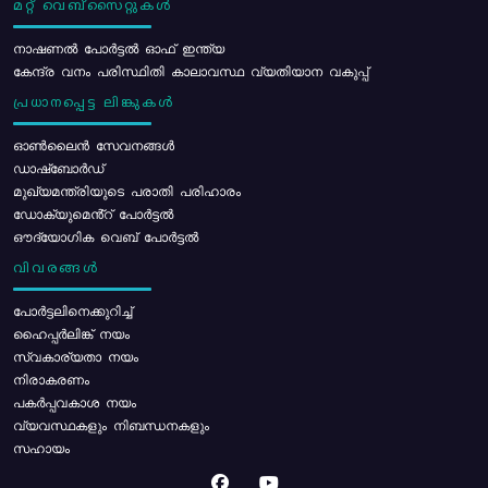
മറ്റ് വെബ്സൈറ്റുകൾ
നാഷണൽ പോർട്ടൽ ഓഫ് ഇന്ത്യ
കേന്ദ്ര വനം പരിസ്ഥിതി കാലാവസ്ഥ വ്യതിയാന വകുപ്പ്
പ്രധാനപ്പെട്ട ലിങ്കുകൾ
ഓൺലൈൻ സേവനങ്ങൾ
ഡാഷ്ബോർഡ്
മുഖ്യമന്ത്രിയുടെ പരാതി പരിഹാരം
ഡോക്യുമെൻ്റ് പോർട്ടൽ
ഔദ്യോഗിക വെബ് പോർട്ടൽ
വിവരങ്ങൾ
പോര്‍ട്ടലിനെക്കുറിച്ച്
ഹൈപ്പർലിങ്ക് നയം
സ്വകാര്യതാ നയം
നിരാകരണം
പകർപ്പവകാശ നയം
വ്യവസ്ഥകളും നിബന്ധനകളും
സഹായം