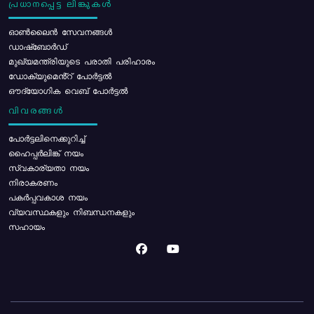
പ്രധാനപ്പെട്ട ലിങ്കുകൾ
ഓൺലൈൻ സേവനങ്ങൾ
ഡാഷ്ബോർഡ്
മുഖ്യമന്ത്രിയുടെ പരാതി പരിഹാരം
ഡോക്യുമെൻ്റ് പോർട്ടൽ
ഔദ്യോഗിക വെബ് പോർട്ടൽ
വിവരങ്ങൾ
പോര്‍ട്ടലിനെക്കുറിച്ച്
ഹൈപ്പർലിങ്ക് നയം
സ്വകാര്യതാ നയം
നിരാകരണം
പകർപ്പവകാശ നയം
വ്യവസ്ഥകളും നിബന്ധനകളും
സഹായം