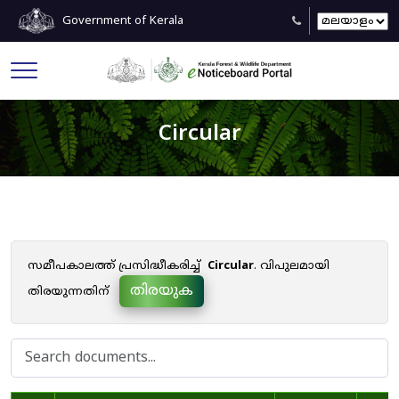
Government of Kerala
Circular
സമീപകാലത്ത് പ്രസിദ്ധീകരിച്ച്
Circular
. വിപുലമായി
തിരയുക
തിരയുന്നതിന്