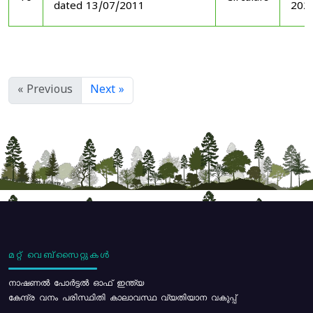
dated 13/07/2011
202
« Previous
Next »
മറ്റ് വെബ്സൈറ്റുകൾ
നാഷണൽ പോർട്ടൽ ഓഫ് ഇന്ത്യ
കേന്ദ്ര വനം പരിസ്ഥിതി കാലാവസ്ഥ വ്യതിയാന വകുപ്പ്