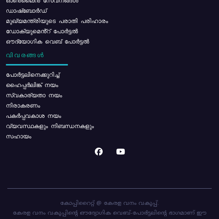
ഓൺലൈൻ സേവനങ്ങൾ
ഡാഷ്ബോർഡ്
മുഖ്യമന്ത്രിയുടെ പരാതി പരിഹാരം
ഡോക്യുമെൻ്റ് പോർട്ടൽ
ഔദ്യോഗിക വെബ് പോർട്ടൽ
വിവരങ്ങൾ
പോര്‍ട്ടലിനെക്കുറിച്ച്
ഹൈപ്പർലിങ്ക് നയം
സ്വകാര്യതാ നയം
നിരാകരണം
പകർപ്പവകാശ നയം
വ്യവസ്ഥകളും നിബന്ധനകളും
സഹായം
കോപ്പിറൈറ്റ് @ കേരള വനം വകുപ്പ്.
കേരള വനം വകുപ്പിന്റെ ഔദ്യോഗിക വെബ്-പോർട്ടലിന്റെ ഭാഗമാണ് ഈ