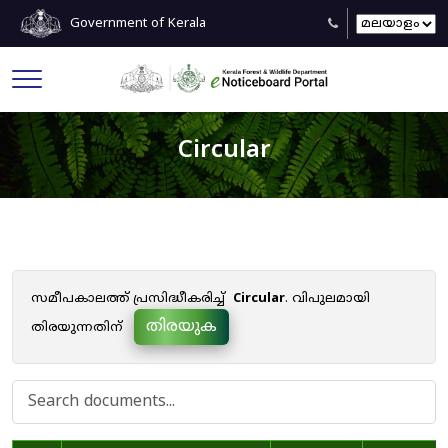
Government of Kerala
Circular
സമീപകാലത്ത് പ്രസിദ്ധീകരിച്ച്
Circular
. വിപുലമായി
തിരയുക
തിരയുന്നതിന്