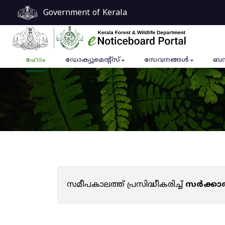
Government of Kerala
ഹോം
ഡോക്യുമെൻ്റ്സ്
സേവനങ്ങൾ
ബന
സമീപകാലത്ത് പ്രസിദ്ധീകരിച്ച്
സർക്കാ