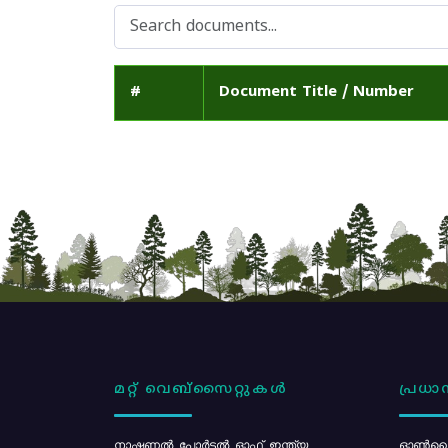
#
Document Title / Number
മറ്റ് വെബ്സൈറ്റുകൾ
പ്രധാന
നാഷണൽ പോർട്ടൽ ഓഫ് ഇന്ത്യ
ഓൺലൈ