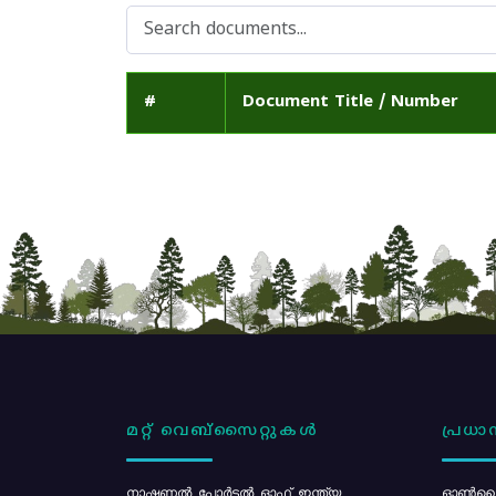
#
Document Title / Number
മറ്റ് വെബ്സൈറ്റുകൾ
പ്രധാന
നാഷണൽ പോർട്ടൽ ഓഫ് ഇന്ത്യ
ഓൺലൈ