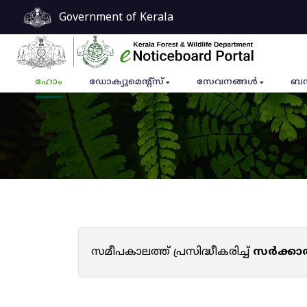
Government of Kerala
ഹോം
ഡോക്യുമെൻ്റ്സ്
സേവനങ്ങൾ
ബന
സമീപകാലത്ത് പ്രസിദ്ധീകരിച്ച്
സർക്കാ