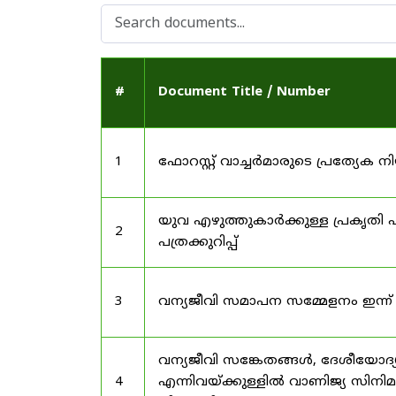
#
Document Title / Number
1
ഫോറസ്റ്റ് വാച്ചർമാരുടെ പ്രത്യേക
യുവ എഴുത്തുകാർക്കുള്ള പ്രകൃതി പ
2
പത്രക്കുറിപ്പ്
3
വന്യജീവി സമാപന സമ്മേളനം ഇന്ന്
വന്യജീവി സങ്കേതങ്ങൾ, ദേശീയോദ്
4
എന്നിവയ്ക്കുള്ളിൽ വാണിജ്യ സിനി