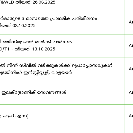
F&WLD തീയതി:26.08.2025
ഫീസർമാരുടെ 3 മാസത്തെ പ്രാഥമിക പരിശീലനം .
A
ീയതി:08.10.2025
ർട്ടി രജിസ്ട്രേഷൻ മാർക്ക്. ഓർഡർ
A
/T1 - തീയതി 13.10.2025
നിന്ന് സിവിൽ വർക്കുകൾക്ക് പ്രൊപ്പോസലുകൾ
A
ട്രെയിനിംഗ് ഇൻസ്റ്റിറ്റ്യൂട്ട്, വാളയാർ
ുടെ ഇലക്ട്രോണിക് സേവനങ്ങൾ
A
 (ഐ എഫ് എസ)
A