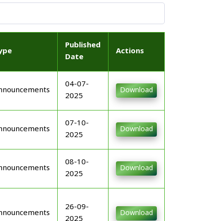
Published
ype
Actions
Date
04-07-
nnouncements
Download
2025
07-10-
nnouncements
Download
2025
08-10-
nnouncements
Download
2025
26-09-
nnouncements
Download
2025