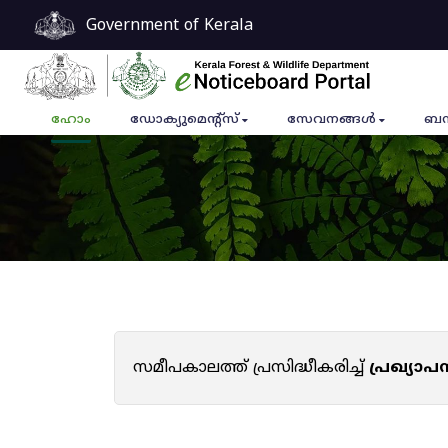
Government of Kerala
ഹോം
ഡോക്യുമെൻ്റ്സ്
സേവനങ്ങൾ
ബന
സമീപകാലത്ത് പ്രസിദ്ധീകരിച്ച്
പ്രഖ്യാ