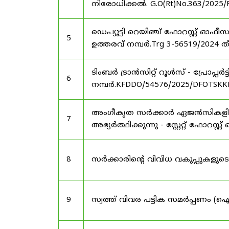
നിരോധിക്കൽ. G.O(Rt)No.363/2025/
ഡെപ്യൂട്ടി റെയിഞ്ച് ഫോറസ്റ്റ് ഓ
5
ഉത്തരവ് നമ്പർ.Trg 3-56519/2024 ത
ടിംബർ ട്രാൻസിറ്റ് റൂൾസ് - പ്രോപ്പ
6
നമ്പർ.KFDDO/54576/2025/DFOTSKKD
അംഗീകൃത സർക്കാർ ഏജൻസികളിൽ 
7
അഭ്യർത്ഥിക്കുന്നു - സ്റ്റേറ്റ് ഫോറസ്റ്റ് 
8
സർക്കാരിന്റെ വിവിധ വകുപ്പുകള
9
സ്വത്ത് വിവര പട്ടിക സമർപ്പണം