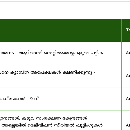
T
 നിയമനം - ആദിവാസി സെറ്റിൽമെന്റുകളുടെ പട്ടിക
A
ഠന ക്യാമ്പിന് അപേക്ഷകൾ ക്ഷണിക്കുന്നു -
A
 ഒക്ടോബർ - 9 ന്
A
യാനങ്ങൾ, കടുവ സംരക്ഷണ കേന്ദ്രങ്ങൾ
മ അല്ലെങ്കിൽ ടെലിവിഷൻ സീരിയൽ ഷൂട്ടിംഗുകൾ
A