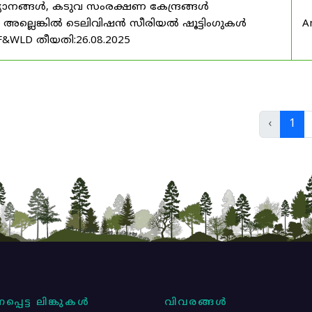
യാനങ്ങൾ, കടുവ സംരക്ഷണ കേന്ദ്രങ്ങൾ
മ അല്ലെങ്കിൽ ടെലിവിഷൻ സീരിയൽ ഷൂട്ടിംഗുകൾ
A
F&WLD തീയതി:26.08.2025
‹
1
പ്പെട്ട ലിങ്കുകൾ
വിവരങ്ങൾ