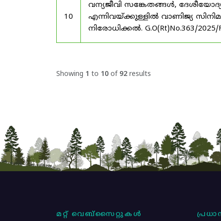
വന്യജീവി സങ്കേതങ്ങൾ, ദേശീയോദ്
10
എന്നിവയ്ക്കുള്ളിൽ വാണിജ്യ സിനി
നിരോധിക്കൽ. G.O(Rt)No.363/2025/
Showing
1
to
10
of
92
results
മറ്റ് വെബ്സൈറ്റുകൾ
പ്രധാന