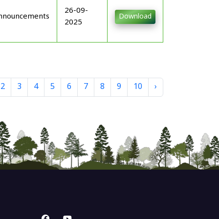
26-09-
nnouncements
Download
2025
2
3
4
5
6
7
8
9
10
›