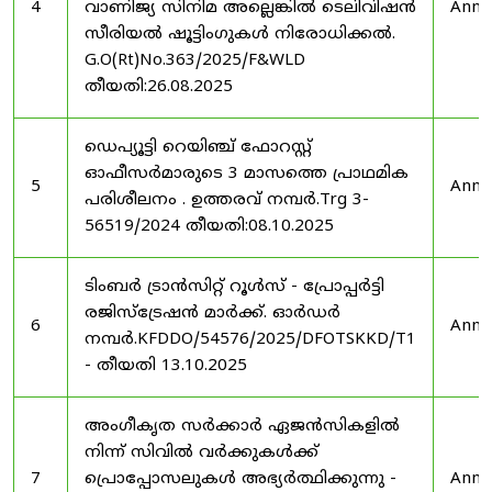
4
വാണിജ്യ സിനിമ അല്ലെങ്കിൽ ടെലിവിഷൻ
Anno
സീരിയൽ ഷൂട്ടിംഗുകൾ നിരോധിക്കൽ.
G.O(Rt)No.363/2025/F&WLD
തീയതി:26.08.2025
ഡെപ്യൂട്ടി റെയിഞ്ച് ഫോറസ്റ്റ്
ഓഫീസർമാരുടെ 3 മാസത്തെ പ്രാഥമിക
5
Anno
പരിശീലനം . ഉത്തരവ് നമ്പർ.Trg 3-
56519/2024 തീയതി:08.10.2025
ടിംബർ ട്രാൻസിറ്റ് റൂൾസ് - പ്രോപ്പർട്ടി
രജിസ്ട്രേഷൻ മാർക്ക്. ഓർഡർ
6
Anno
നമ്പർ.KFDDO/54576/2025/DFOTSKKD/T1
- തീയതി 13.10.2025
അംഗീകൃത സർക്കാർ ഏജൻസികളിൽ
നിന്ന് സിവിൽ വർക്കുകൾക്ക്
7
പ്രൊപ്പോസലുകൾ അഭ്യർത്ഥിക്കുന്നു -
Anno