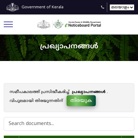
Government of Kerala
പ്രഖ്യാപനങ്ങൾ
സമീപകാലത്ത് പ്രസിദ്ധീകരിച്ച്
പ്രഖ്യാപനങ്ങൾ
.
തിരയുക
വിപുലമായി തിരയുന്നതിന്