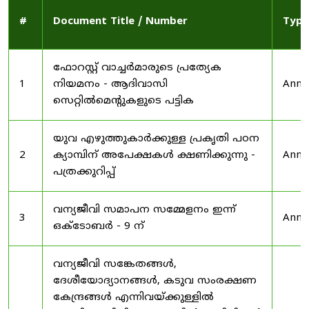
#
Document Title / Number
Type
ഫോറസ്റ്റ് വാച്ചർമാരുടെ പ്രത്യേക
1
നിയമനം - ആദിവാസി
Anno
സെറ്റിൽമെന്റുകളുടെ പട്ടിക
യുവ എഴുത്തുകാർക്കുള്ള പ്രകൃതി പഠന
2
ക്യാമ്പിന് അപേക്ഷകൾ ക്ഷണിക്കുന്നു -
Anno
പത്രക്കുറിപ്പ്
വന്യജീവി സമാപന സമ്മേളനം ഇന്ന്
3
Anno
ഒക്ടോബർ - 9 ന്
വന്യജീവി സങ്കേതങ്ങൾ,
ദേശീയോദ്യാനങ്ങൾ, കടുവ സംരക്ഷണ
കേന്ദ്രങ്ങൾ എന്നിവയ്ക്കുള്ളിൽ