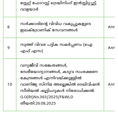
സ്റ്റേറ്റ് ഫോറസ്റ്റ് ട്രെയിനിംഗ് ഇൻസ്റ്റിറ്റ്യൂട്ട്,
വാളയാർ
സർക്കാരിന്റെ വിവിധ വകുപ്പുകളുടെ
8
Anno
ഇലക്ട്രോണിക് സേവനങ്ങൾ
സ്വത്ത് വിവര പട്ടിക സമർപ്പണം (ഐ
9
Anno
എഫ് എസ)
വന്യജീവി സങ്കേതങ്ങൾ,
ദേശീയോദ്യാനങ്ങൾ, കടുവ സംരക്ഷണ
കേന്ദ്രങ്ങൾ എന്നിവയ്ക്കുള്ളിൽ
10
വാണിജ്യ സിനിമ അല്ലെങ്കിൽ ടെലിവിഷൻ
Anno
സീരിയൽ ഷൂട്ടിംഗുകൾ നിരോധിക്കൽ.
G.O(Rt)No.363/2025/F&WLD
തീയതി:26.08.2025