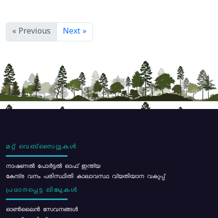
« Previous
Next »
മറ്റ് വെബ്സൈറ്റുകൾ
നാഷണൽ പോർട്ടൽ ഓഫ് ഇന്ത്യ
കേന്ദ്ര വനം പരിസ്ഥിതി കാലാവസ്ഥ വ്യതിയാന വകുപ്പ്
പ്രധാനപ്പെട്ട ലിങ്കുകൾ
ഓൺലൈൻ സേവനങ്ങൾ