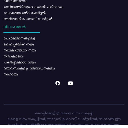
ഡാഷ്ബോർഡ്
മുഖ്യമന്ത്രിയുടെ പരാതി പരിഹാരം
ഡോക്യുമെൻ്റ് പോർട്ടൽ
ഔദ്യോഗിക വെബ് പോർട്ടൽ
വിവരങ്ങൾ
പോര്‍ട്ടലിനെക്കുറിച്ച്
ഹൈപ്പർലിങ്ക് നയം
സ്വകാര്യതാ നയം
നിരാകരണം
പകർപ്പവകാശ നയം
വ്യവസ്ഥകളും നിബന്ധനകളും
സഹായം
കോപ്പിറൈറ്റ് @ കേരള വനം വകുപ്പ്.
കേരള വനം വകുപ്പിന്റെ ഔദ്യോഗിക വെബ്-പോർട്ടലിന്റെ ഭാഗമാണ് ഈ
പോർട്ടൽ. പോർട്ടലിലെ ഉള്ളടക്കത്തിന്റെ ഉടമസ്ഥാവകാശം കേരള വനം