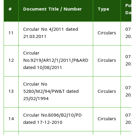
Publ
#
Document Title / Number
Type
Dat
Circular No 4/2011 dated
07-1
11
Circulars
21.03.2011
202
Circular
07-1
12
No.9219/AR12/1/2011/P&ARD
Circulars
202
dated 10/08/2011
Circular No
07-1
13
5280/M2/94/PW&T dated
Circulars
202
25/02/1994
Circular No.8096/B2/10/PD
07-1
14
Circulars
dated 17-12-2010
202