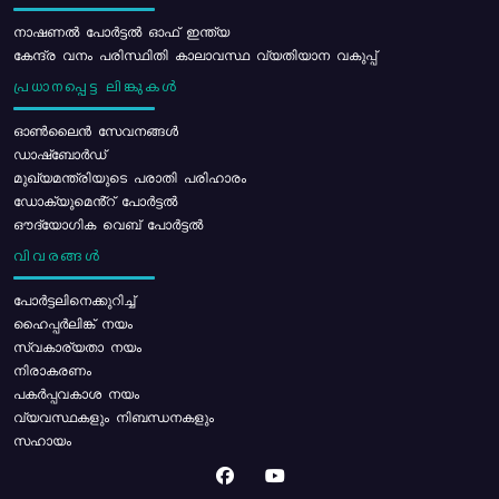
നാഷണൽ പോർട്ടൽ ഓഫ് ഇന്ത്യ
കേന്ദ്ര വനം പരിസ്ഥിതി കാലാവസ്ഥ വ്യതിയാന വകുപ്പ്
പ്രധാനപ്പെട്ട ലിങ്കുകൾ
ഓൺലൈൻ സേവനങ്ങൾ
ഡാഷ്ബോർഡ്
മുഖ്യമന്ത്രിയുടെ പരാതി പരിഹാരം
ഡോക്യുമെൻ്റ് പോർട്ടൽ
ഔദ്യോഗിക വെബ് പോർട്ടൽ
വിവരങ്ങൾ
പോര്‍ട്ടലിനെക്കുറിച്ച്
ഹൈപ്പർലിങ്ക് നയം
സ്വകാര്യതാ നയം
നിരാകരണം
പകർപ്പവകാശ നയം
വ്യവസ്ഥകളും നിബന്ധനകളും
സഹായം