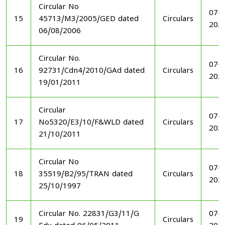
Circular No
07-1
15
45713/M3/2005/GED dated
Circulars
202
06/08/2006
Circular No.
07-1
16
92731/Cdn4/2010/GAd dated
Circulars
202
19/01/2011
Circular
07-1
17
No5320/E3/10/F&WLD dated
Circulars
202
21/10/2011
Circular No
07-1
18
35519/B2/95/TRAN dated
Circulars
202
25/10/1997
Circular No. 22831/G3/11/G
07-1
19
Circulars