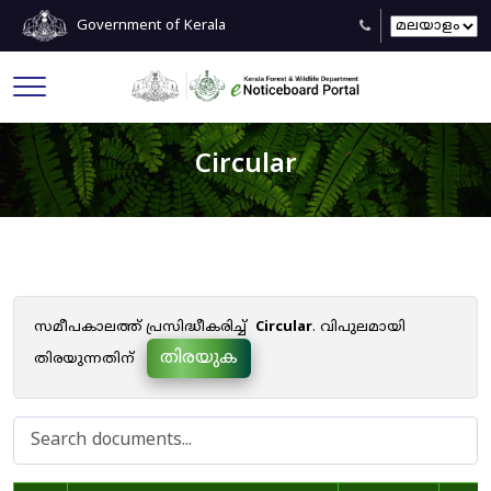
Government of Kerala
Circular
സമീപകാലത്ത് പ്രസിദ്ധീകരിച്ച്
Circular
. വിപുലമായി
തിരയുക
തിരയുന്നതിന്