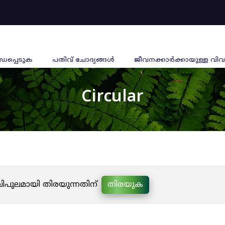
്ധപ്പെടുക
പതിവ് ചോദ്യങ്ങൾ
ജീവനക്കാര്‍ക്കായുള്ള വിവ
Circular
 വിപുലമായി തിരയുന്നതിന്
തിരയുക