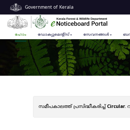
Government of Kerala
ഹോം
ഡോക്യുമെൻ്റ്സ്
സേവനങ്ങൾ
ബന
സമീപകാലത്ത് പ്രസിദ്ധീകരിച്ച്
Circular
.