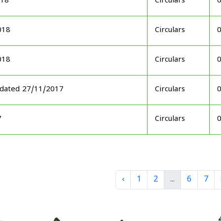
018
Circulars
018
Circulars
018
Circulars
 dated 27/11/2017
Circulars
7
Circulars
‹
1
2
...
6
7