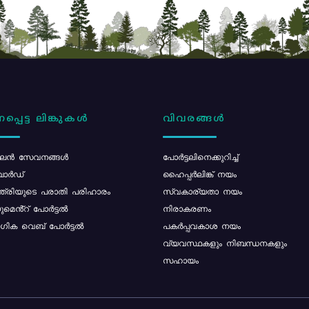
പ്പെട്ട ലിങ്കുകൾ
വിവരങ്ങൾ
ൻ സേവനങ്ങൾ
പോര്‍ട്ടലിനെക്കുറിച്ച്
ോർഡ്
ഹൈപ്പർലിങ്ക് നയം
്ത്രിയുടെ പരാതി പരിഹാരം
സ്വകാര്യതാ നയം
മെൻ്റ് പോർട്ടൽ
നിരാകരണം
ിക വെബ് പോർട്ടൽ
പകർപ്പവകാശ നയം
വ്യവസ്ഥകളും നിബന്ധനകളും
സഹായം