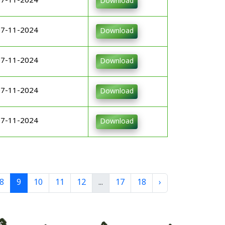
07-11-2024
Download
07-11-2024
Download
07-11-2024
Download
07-11-2024
Download
07-11-2024
Download
8
9
10
11
12
...
17
18
›