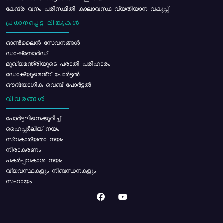
കേന്ദ്ര വനം പരിസ്ഥിതി കാലാവസ്ഥ വ്യതിയാന വകുപ്പ്
പ്രധാനപ്പെട്ട ലിങ്കുകൾ
ഓൺലൈൻ സേവനങ്ങൾ
ഡാഷ്ബോർഡ്
മുഖ്യമന്ത്രിയുടെ പരാതി പരിഹാരം
ഡോക്യുമെൻ്റ് പോർട്ടൽ
ഔദ്യോഗിക വെബ് പോർട്ടൽ
വിവരങ്ങൾ
പോര്‍ട്ടലിനെക്കുറിച്ച്
ഹൈപ്പർലിങ്ക് നയം
സ്വകാര്യതാ നയം
നിരാകരണം
പകർപ്പവകാശ നയം
വ്യവസ്ഥകളും നിബന്ധനകളും
സഹായം