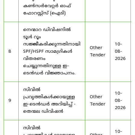
കൺസർവേറ്റർ ഓഫ്
ഫോറസ്റ്റ്സ് (ഐടി)
നെന്മാറ ഡിവിഷനിൽ
ടൂൾ റൂം
സജ്ജീകരിക്കുന്നതിനായി
10-
Other
8
SPF/HSPF സാമഗ്രികൾ
08-
Tender
വിതരണം
2026
ചെയ്യുന്നതിനുള്ള ഇ-
ടെൻഡർ വിജ്ഞാപനം.
സിവിൽ
10-
പ്രവൃത്തികൾക്കായുള്ള
Other
9
08-
ഇ-ടെൻഡർ അറിയിപ്പ് -
Tender
2026
തെന്മല ഡിവിഷൻ
സിവിൽ
10-