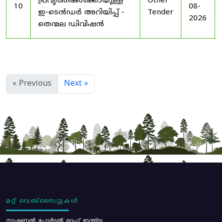
പ്രവൃത്തികൾക്കായുള്ള
Other
10
08-
ഇ-ടെൻഡർ അറിയിപ്പ് -
Tender
2026
തെന്മല ഡിവിഷൻ
« Previous
Next »
മറ്റ് വെബ്സൈറ്റുകൾ
നാഷണൽ പോർട്ടൽ ഓഫ് ഇന്ത്യ