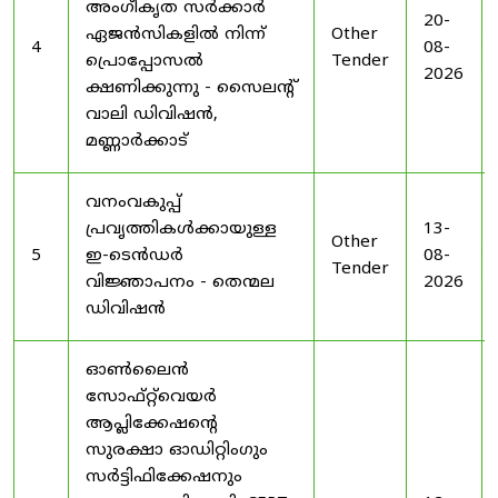
അംഗീകൃത സർക്കാർ
20-
ഏജൻസികളിൽ നിന്ന്
Other
4
08-
പ്രൊപ്പോസൽ
Tender
2026
ക്ഷണിക്കുന്നു - സൈലന്റ്
വാലി ഡിവിഷൻ,
മണ്ണാർക്കാട്
വനംവകുപ്പ്
പ്രവൃത്തികൾക്കായുള്ള
13-
Other
5
ഇ-ടെൻഡർ
08-
Tender
വിജ്ഞാപനം - തെന്മല
2026
ഡിവിഷൻ
ഓൺലൈൻ
സോഫ്റ്റ്‌വെയർ
ആപ്ലിക്കേഷന്റെ
സുരക്ഷാ ഓഡിറ്റിംഗും
സർട്ടിഫിക്കേഷനും