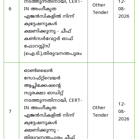
നടത്തുന്നതിനായി, CERT-
12-
Other
6
IN അംഗീകൃത
08-
Tender
ഏജൻസികളിൽ നിന്ന്
2026
ക്വട്ടേഷനുകൾ
ക്ഷണിക്കുന്നു - ചീഫ്
കൺസർവേറ്റർ ഓഫ്
ഫോറസ്റ്റ്സ്
(ഐ.ടി.),തിരുവനന്തപുരം
ഓൺലൈൻ
സോഫ്റ്റ്‌വെയർ
ആപ്ലിക്കേഷന്റെ
സുരക്ഷാ ഓഡിറ്റ്
നടത്തുന്നതിനായി, CERT-
12-
IN അംഗീകൃത
Other
7
08-
ഏജൻസികളിൽ നിന്ന്
Tender
2026
ക്വട്ടേഷനുകൾ
ക്ഷണിക്കുന്നു -
തിരുവനന്തപുരം ചീഫ്