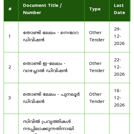
Document Title /
Last
#
Type
Number
Date
29-
തോണ്ടി ലേലം - നെന്മാറ
Other
1
12-
ഡിവിഷൻ
Tender
2026
22-
തൊണ്ടി ഇ-ലേലം -
Other
2
12-
വാഴച്ചാൽ ഡിവിഷൻ
Tender
2026
18-
തൊണ്ടി ലേലം - പുനലൂർ
Other
3
12-
ഡിവിഷൻ
Tender
2026
സിവിൽ പ്രവൃത്തികൾ
നടപ്പിലാക്കുന്നതിനായി