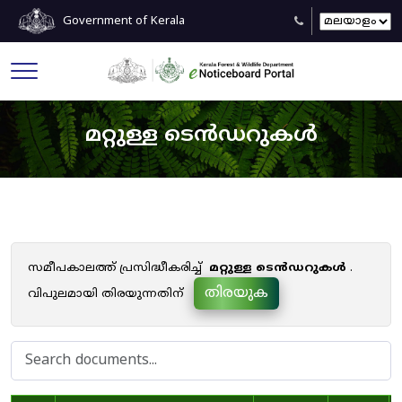
Government of Kerala
മറ്റുള്ള ടെൻഡറുകൾ
സമീപകാലത്ത് പ്രസിദ്ധീകരിച്ച്
മറ്റുള്ള ടെൻഡറുകൾ
.
തിരയുക
വിപുലമായി തിരയുന്നതിന്