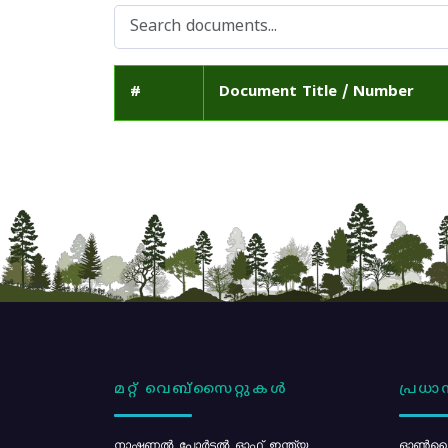
#
Document Title / Number
മറ്റ് വെബ്സൈറ്റുകൾ
പ്രധാന
നാഷണൽ പോർട്ടൽ ഓഫ് ഇന്ത്യ
ഓൺലൈ