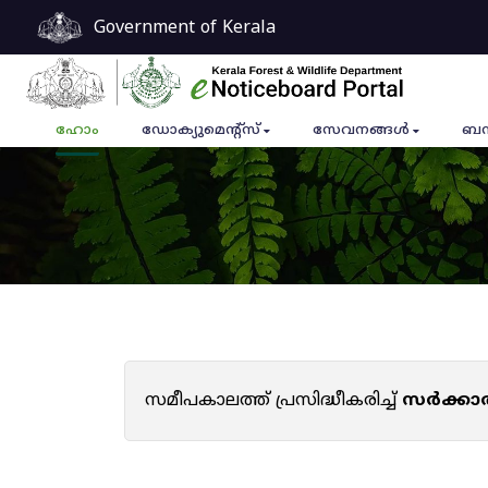
Government of Kerala
ഹോം
ഡോക്യുമെൻ്റ്സ്
സേവനങ്ങൾ
ബന
സമീപകാലത്ത് പ്രസിദ്ധീകരിച്ച്
സർക്കാ