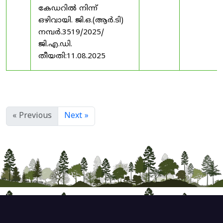
കേഡറിൽ നിന്ന്
ഒഴിവായി. ജി.ഒ.(ആർ.ടി)
നമ്പർ.3519/2025/
ജി.എ.ഡി.
തീയതി:11.08.2025
« Previous
Next »