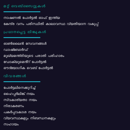
മറ്റ് വെബ്സൈറ്റുകൾ
നാഷണൽ പോർട്ടൽ ഓഫ് ഇന്ത്യ
കേന്ദ്ര വനം പരിസ്ഥിതി കാലാവസ്ഥ വ്യതിയാന വകുപ്പ്
പ്രധാനപ്പെട്ട ലിങ്കുകൾ
ഓൺലൈൻ സേവനങ്ങൾ
ഡാഷ്ബോർഡ്
മുഖ്യമന്ത്രിയുടെ പരാതി പരിഹാരം
ഡോക്യുമെൻ്റ് പോർട്ടൽ
ഔദ്യോഗിക വെബ് പോർട്ടൽ
വിവരങ്ങൾ
പോര്‍ട്ടലിനെക്കുറിച്ച്
ഹൈപ്പർലിങ്ക് നയം
സ്വകാര്യതാ നയം
നിരാകരണം
പകർപ്പവകാശ നയം
വ്യവസ്ഥകളും നിബന്ധനകളും
സഹായം