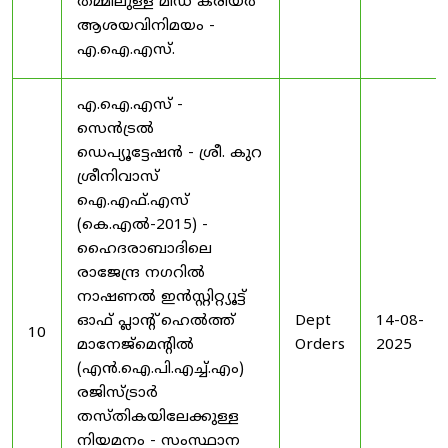
തമ്മിലുള്ള മിഡ് കരിയർ
ആശയവിനിമയം -
എ.ഐ.എസ്.
എ.ഐ.എസ് -
സെൻട്രൽ
ഡെപ്യൂട്ടേഷൻ - ശ്രീ. കുറ
ശ്രീനിവാസ്
ഐ.എഫ്.എസ്
(കെ.എൽ-2015) -
ഹൈദരാബാദിലെ
രാജേന്ദ്ര നഗറിൽ
നാഷണൽ ഇൻസ്റ്റിറ്റ്യൂട്ട്
ഓഫ് പ്ലാന്റ് ഹെൽത്ത്
Dept
14-08-
10
മാനേജ്‌മെന്റിൽ
Orders
2025
(എൻ.ഐ.പി.എച്ച്.എം)
രജിസ്ട്രാർ
തസ്തികയിലേക്കുള്ള
നിയമനം - സംസ്ഥാന