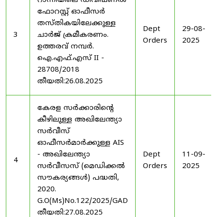
റാന്നിയിലെ ഡിവിഷണൽ
ഫോറസ്റ്റ് ഓഫീസർ
തസ്തികയിലേക്കുള്ള
Dept
29-08-
3
ചാർജ് ക്രമീകരണം.
Orders
2025
ഉത്തരവ് നമ്പർ.
ഐ.എഫ്.എസ് II -
28708/2018
തീയതി:26.08.2025
കേരള സർക്കാരിന്റെ
കീഴിലുള്ള അഖിലേന്ത്യാ
സർവീസ്
ഓഫീസർമാർക്കുള്ള AIS
- അഖിലേന്ത്യാ
Dept
11-09-
4
സർവീസസ് (മെഡിക്കൽ
Orders
2025
സൗകര്യങ്ങൾ) പദ്ധതി,
2020.
G.O(Ms)No.122/2025/GAD
തീയതി:27.08.2025