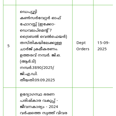
ഡെപ്യൂട്ടി
കൺസർവേറ്റർ ഓഫ്
ഫോറസ്റ്റ് (ഇക്കോ-
ഡെവലപ്മെന്റ് 7
ട്രൈബൽ വെൽഫെയർ)
തസ്തികയിലേക്കുള്ള
Dept
15-09-
5
ചാർജ് ക്രമീകരണം.
Orders
2025
ഉത്തരവ് നമ്പർ. ജി.ഒ.
(ആർ.ടി)
നമ്പർ.3890/2025/
ജി.എ.ഡി.
തീയതി:09.09.2025
ഉദ്യോഗസ്ഥ ഭരണ
പരിഷ്കാര വകുപ്പ് -
ജീവനകാര്യം - 2024
വർഷത്തെ സ്വത്ത് വിവര