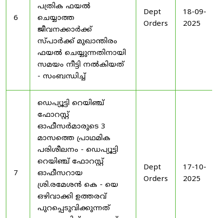
പത്രിക ഫയൽ
Dept
18-09-
6
ചെയ്യാത്ത
Orders
2025
ജീവനക്കാർക്ക്
സ്പാർക്ക് മുഖാന്തിരം
ഫയൽ ചെയ്യുന്നതിനായി
സമയം നീട്ടി നൽകിയത്
- സംബന്ധിച്ച്
ഡെപ്യൂട്ടി റെയിഞ്ച്
ഫോറസ്റ്റ്
ഓഫീസർമാരുടെ 3
മാസത്തെ പ്രാഥമിക
പരിശീലനം - ഡെപ്യൂട്ടി
റെയിഞ്ച് ഫോറസ്റ്റ്
Dept
17-10-
7
ഓഫീസറായ
Orders
2025
ശ്രി.രമേശൻ കെ - യെ
ഒഴിവാക്കി ഉത്തരവ്
പുറപ്പെടുവിക്കുന്നത്