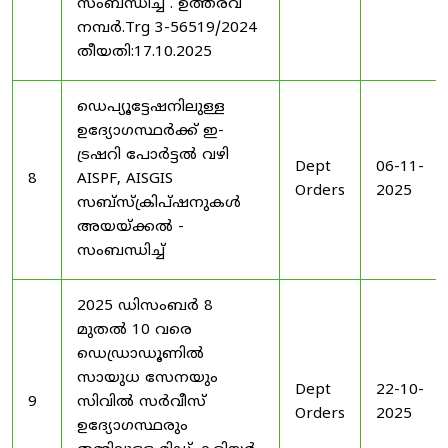
സംബന്ധിച്ച് . ഉത്തരവ്
നമ്പർ.Trg 3-56519/2024
തീയതി:17.10.2025
ഡെപ്യൂട്ടേഷനിലുള്ള
ഉദ്യോഗസ്ഥർക്ക് ഇ-
ട്രഷറി പോർട്ടൽ വഴി
Dept
06-11-
8
AISPF, AISGIS
Orders
2025
സബ്‌സ്‌ക്രിപ്‌ഷനുകൾ
അയയ്ക്കൽ -
സംബന്ധിച്ച്
2025 ഡിസംബർ 8
മുതൽ 10 വരെ
ഡെഡ്രാഡൂണിൽ
സായുധ സേനയും
Dept
22-10-
9
സിവിൽ സർവീസ്
Orders
2025
ഉദ്യോഗസ്ഥരും