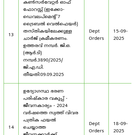
കൺസർവേറ്റർ ഓഫ്
ഫോറസ്റ്റ് (ഇക്കോ-
ഡെവലപ്മെന്റ് 7
ട്രൈബൽ വെൽഫെയർ)
തസ്തികയിലേക്കുള്ള
Dept
15-09-
13
ചാർജ് ക്രമീകരണം.
Orders
2025
ഉത്തരവ് നമ്പർ. ജി.ഒ.
(ആർ.ടി)
നമ്പർ.3890/2025/
ജി.എ.ഡി.
തീയതി:09.09.2025
ഉദ്യോഗസ്ഥ ഭരണ
പരിഷ്കാര വകുപ്പ് -
ജീവനകാര്യം - 2024
വർഷത്തെ സ്വത്ത് വിവര
പത്രിക ഫയൽ
Dept
18-09-
14
ചെയ്യാത്ത
Orders
2025
ജീവനക്കാർക്ക്