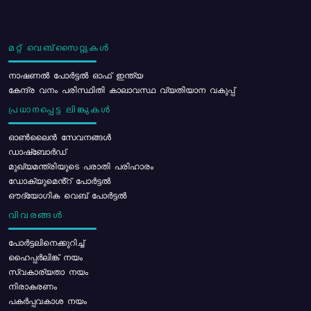
മറ്റ് വെബ്സൈറ്റുകൾ
നാഷണൽ പോർട്ടൽ ഓഫ് ഇന്ത്യ
കേന്ദ്ര വനം പരിസ്ഥിതി കാലാവസ്ഥ വ്യതിയാന വകുപ്പ്
പ്രധാനപ്പെട്ട ലിങ്കുകൾ
ഓൺലൈൻ സേവനങ്ങൾ
ഡാഷ്ബോർഡ്
മുഖ്യമന്ത്രിയുടെ പരാതി പരിഹാരം
ഡോക്യുമെൻ്റ് പോർട്ടൽ
ഔദ്യോഗിക വെബ് പോർട്ടൽ
വിവരങ്ങൾ
പോര്‍ട്ടലിനെക്കുറിച്ച്
ഹൈപ്പർലിങ്ക് നയം
സ്വകാര്യതാ നയം
നിരാകരണം
പകർപ്പവകാശ നയം