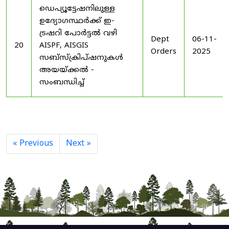
ഡെപ്യൂട്ടേഷനിലുള്ള
ഉദ്യോഗസ്ഥർക്ക് ഇ-
ട്രഷറി പോർട്ടൽ വഴി
Dept
06-11-
20
AISPF, AISGIS
Orders
2025
സബ്‌സ്‌ക്രിപ്‌ഷനുകൾ
അയയ്ക്കൽ -
സംബന്ധിച്ച്
« Previous
Next »