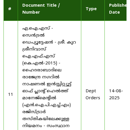
Document Title /
Published
#
Type
Number
Date
എ.ഐ.എസ് -
സെൻട്രൽ
ഡെപ്യൂട്ടേഷൻ - ശ്രീ. കുറ
ശ്രീനിവാസ്
ഐ.എഫ്.എസ്
(കെ.എൽ-2015) -
ഹൈദരാബാദിലെ
രാജേന്ദ്ര നഗറിൽ
നാഷണൽ ഇൻസ്റ്റിറ്റ്യൂട്ട്
ഓഫ് പ്ലാന്റ് ഹെൽത്ത്
Dept
14-08-
11
മാനേജ്‌മെന്റിൽ
Orders
2025
(എൻ.ഐ.പി.എച്ച്.എം)
രജിസ്ട്രാർ
തസ്തികയിലേക്കുള്ള
നിയമനം - സംസ്ഥാന