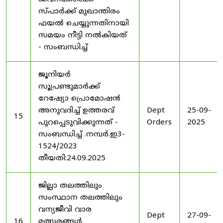
സ്പാർക്ക് മുഖാന്തിരം
ഫയൽ ചെയ്യുന്നതിനായി
സമയം നീട്ടി നൽകിയത്
- സംബന്ധിച്ച്
ജൂനിയർ
സൂപ്രണ്ടുമാർക്ക്
റേഷ്യോ പ്രൊമോഷൻ
അനുവദിച്ച് ഉത്തരവ്
Dept
25-09-
15
പുറപ്പെടുവിക്കുന്നത് -
Orders
2025
സംബന്ധിച്ച് .നമ്പർ.ഇ3-
1524/2023
തീയതി:24.09.2025
ജില്ലാ തലത്തിലും
സംസ്ഥാന തലത്തിലും
വന്യജീവി വാര
Dept
27-09-
16
മത്സരങ്ങൾ