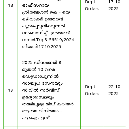
Dept
17-10-
18
ഓഫീസറായ
Orders
2025
ശ്രി.രമേശൻ കെ - യെ
ഒഴിവാക്കി ഉത്തരവ്
പുറപ്പെടുവിക്കുന്നത്
സംബന്ധിച്ച് . ഉത്തരവ്
നമ്പർ.Trg 3-56519/2024
തീയതി:17.10.2025
2025 ഡിസംബർ 8
മുതൽ 10 വരെ
ഡെഡ്രാഡൂണിൽ
സായുധ സേനയും
Dept
22-10-
19
സിവിൽ സർവീസ്
Orders
2025
ഉദ്യോഗസ്ഥരും
തമ്മിലുള്ള മിഡ് കരിയർ
ആശയവിനിമയം -
എ.ഐ.എസ്.