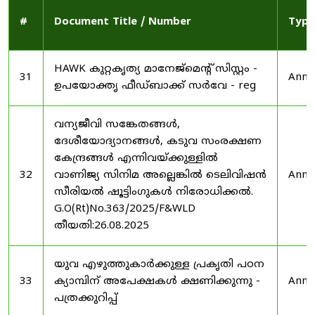
#
Document Title / Number
Type
HAWK കുറ്റകൃത്യ മാനേജ്മെന്റ് സിസ്റ്റം -
31
Anno
ഉപയോക്തൃ ഫീഡ്‌ബാക്ക് സർവേ - reg
വന്യജീവി സങ്കേതങ്ങൾ,
ദേശീയോദ്യാനങ്ങൾ, കടുവ സംരക്ഷണ
കേന്ദ്രങ്ങൾ എന്നിവയ്ക്കുള്ളിൽ
32
വാണിജ്യ സിനിമ അല്ലെങ്കിൽ ടെലിവിഷൻ
Anno
സീരിയൽ ഷൂട്ടിംഗുകൾ നിരോധിക്കൽ.
G.O(Rt)No.363/2025/F&WLD
തീയതി:26.08.2025
യുവ എഴുത്തുകാർക്കുള്ള പ്രകൃതി പഠന
33
ക്യാമ്പിന് അപേക്ഷകൾ ക്ഷണിക്കുന്നു -
Anno
പത്രക്കുറിപ്പ്