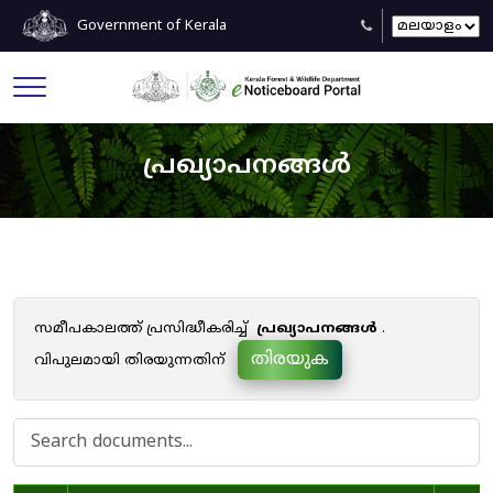
Government of Kerala
പ്രഖ്യാപനങ്ങൾ
സമീപകാലത്ത് പ്രസിദ്ധീകരിച്ച്
പ്രഖ്യാപനങ്ങൾ
.
തിരയുക
വിപുലമായി തിരയുന്നതിന്