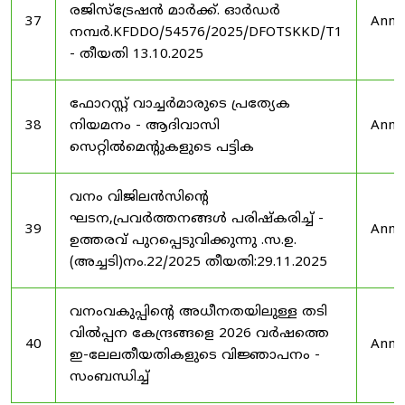
രജിസ്ട്രേഷൻ മാർക്ക്. ഓർഡർ
37
Anno
നമ്പർ.KFDDO/54576/2025/DFOTSKKD/T1
- തീയതി 13.10.2025
ഫോറസ്റ്റ് വാച്ചർമാരുടെ പ്രത്യേക
38
നിയമനം - ആദിവാസി
Anno
സെറ്റിൽമെന്റുകളുടെ പട്ടിക
വനം വിജിലൻസിന്റെ
ഘടന,പ്രവർത്തനങ്ങൾ പരിഷ്കരിച്ച് -
39
Anno
ഉത്തരവ് പുറപ്പെടുവിക്കുന്നു .സ.ഉ.
(അച്ചടി)നം.22/2025 തീയതി:29.11.2025
വനംവകുപ്പിന്റെ അധീനതയിലുള്ള തടി
വിൽപ്പന കേന്ദ്രങ്ങളെ 2026 വർഷത്തെ
40
Anno
ഇ-ലേലതീയതികളുടെ വിജ്ഞാപനം -
സംബന്ധിച്ച്