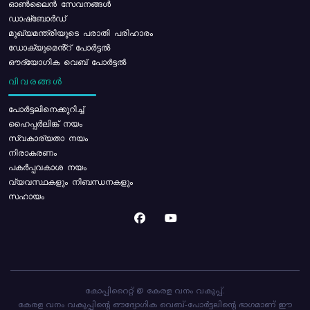
ഓൺലൈൻ സേവനങ്ങൾ
ഡാഷ്ബോർഡ്
മുഖ്യമന്ത്രിയുടെ പരാതി പരിഹാരം
ഡോക്യുമെൻ്റ് പോർട്ടൽ
ഔദ്യോഗിക വെബ് പോർട്ടൽ
വിവരങ്ങൾ
പോര്‍ട്ടലിനെക്കുറിച്ച്
ഹൈപ്പർലിങ്ക് നയം
സ്വകാര്യതാ നയം
നിരാകരണം
പകർപ്പവകാശ നയം
വ്യവസ്ഥകളും നിബന്ധനകളും
സഹായം
കോപ്പിറൈറ്റ് @ കേരള വനം വകുപ്പ്.
കേരള വനം വകുപ്പിന്റെ ഔദ്യോഗിക വെബ്-പോർട്ടലിന്റെ ഭാഗമാണ് ഈ