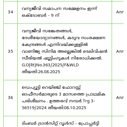
വന്യജീവി സമാപന സമ്മേളനം ഇന്ന്
34
Anno
ഒക്ടോബർ - 9 ന്
വന്യജീവി സങ്കേതങ്ങൾ,
ദേശീയോദ്യാനങ്ങൾ, കടുവ സംരക്ഷണ
കേന്ദ്രങ്ങൾ എന്നിവയ്ക്കുള്ളിൽ
35
വാണിജ്യ സിനിമ അല്ലെങ്കിൽ ടെലിവിഷൻ
Anno
സീരിയൽ ഷൂട്ടിംഗുകൾ നിരോധിക്കൽ.
G.O(Rt)No.363/2025/F&WLD
തീയതി:26.08.2025
ഡെപ്യൂട്ടി റെയിഞ്ച് ഫോറസ്റ്റ്
ഓഫീസർമാരുടെ 3 മാസത്തെ പ്രാഥമിക
36
Anno
പരിശീലനം . ഉത്തരവ് നമ്പർ.Trg 3-
56519/2024 തീയതി:08.10.2025
ടിംബർ ട്രാൻസിറ്റ് റൂൾസ് - പ്രോപ്പർട്ടി