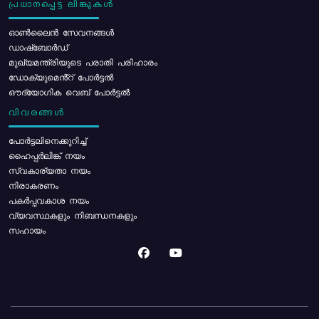
പ്രധാനപ്പെട്ട ലിങ്കുകൾ
ഓൺലൈൻ സേവനങ്ങൾ
ഡാഷ്ബോർഡ്
മുഖ്യമന്ത്രിയുടെ പരാതി പരിഹാരം
ഡോക്യുമെൻ്റ് പോർട്ടൽ
ഔദ്യോഗിക വെബ് പോർട്ടൽ
വിവരങ്ങൾ
പോര്‍ട്ടലിനെക്കുറിച്ച്
ഹൈപ്പർലിങ്ക് നയം
സ്വകാര്യതാ നയം
നിരാകരണം
പകർപ്പവകാശ നയം
വ്യവസ്ഥകളും നിബന്ധനകളും
സഹായം