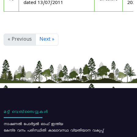
dated 13/07/2011
202
« Previous
Next »
മറ്റ് വെബ്സൈറ്റുകൾ
നാഷണൽ പോർട്ടൽ ഓഫ് ഇന്ത്യ
കേന്ദ്ര വനം പരിസ്ഥിതി കാലാവസ്ഥ വ്യതിയാന വകുപ്പ്