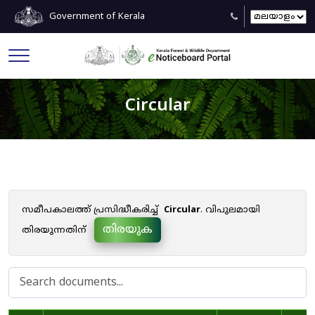
Government of Kerala
Circular
സമീപകാലത്ത് പ്രസിദ്ധീകരിച്ച്
Circular
. വിപുലമായി
തിരയുക
തിരയുന്നതിന്