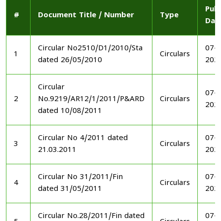
Publ
#
Document Title / Number
Type
Dat
Circular No2510/D1/2010/Sta
07-1
1
Circulars
dated 26/05/2010
202
Circular
07-1
2
No.9219/AR12/1/2011/P&ARD
Circulars
202
dated 10/08/2011
Circular No 4/2011 dated
07-1
3
Circulars
21.03.2011
202
Circular No 31/2011/Fin
07-1
4
Circulars
dated 31/05/2011
202
Circular No.28/2011/Fin dated
07-1