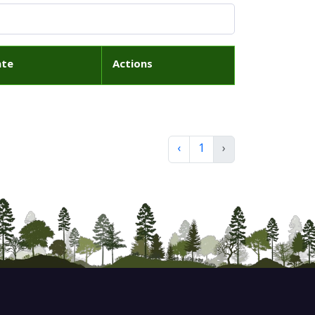
ate
Actions
‹
1
›