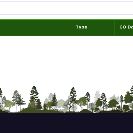
Type
GO D