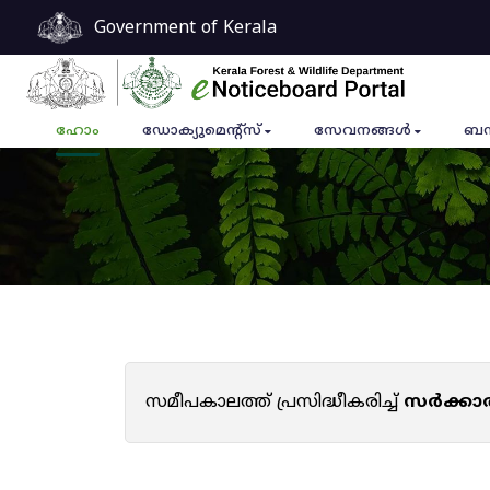
Government of Kerala
ഹോം
ഡോക്യുമെൻ്റ്സ്
സേവനങ്ങൾ
ബന
സമീപകാലത്ത് പ്രസിദ്ധീകരിച്ച്
സർക്കാ