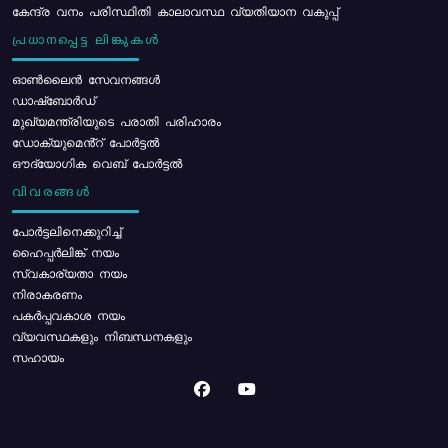
കേന്ദ്ര വനം പരിസ്ഥിതി കാലാവസ്ഥ വ്യതിയാന വകുപ്പ്
പ്രധാനപ്പെട്ട ലിങ്കുകൾ
ഓൺലൈൻ സേവനങ്ങൾ
ഡാഷ്ബോർഡ്
മുഖ്യമന്ത്രിയുടെ പരാതി പരിഹാരം
ഡോക്യുമെൻ്റ് പോർട്ടൽ
ഔദ്യോഗിക വെബ് പോർട്ടൽ
വിവരങ്ങൾ
പോര്‍ട്ടലിനെക്കുറിച്ച്
ഹൈപ്പർലിങ്ക് നയം
സ്വകാര്യതാ നയം
നിരാകരണം
പകർപ്പവകാശ നയം
വ്യവസ്ഥകളും നിബന്ധനകളും
സഹായം