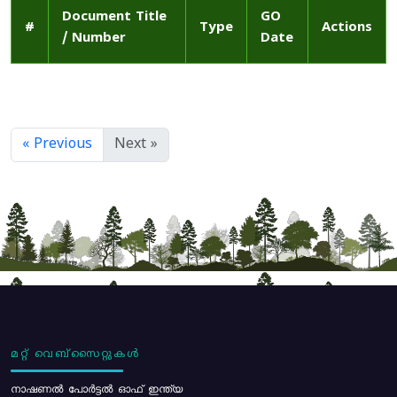
Document Title
GO
#
Type
Actions
/ Number
Date
« Previous
Next »
മറ്റ് വെബ്സൈറ്റുകൾ
നാഷണൽ പോർട്ടൽ ഓഫ് ഇന്ത്യ