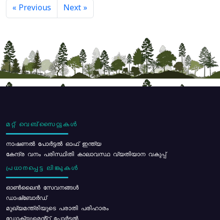
« Previous
Next »
മറ്റ് വെബ്സൈറ്റുകൾ
നാഷണൽ പോർട്ടൽ ഓഫ് ഇന്ത്യ
കേന്ദ്ര വനം പരിസ്ഥിതി കാലാവസ്ഥ വ്യതിയാന വകുപ്പ്
പ്രധാനപ്പെട്ട ലിങ്കുകൾ
ഓൺലൈൻ സേവനങ്ങൾ
ഡാഷ്ബോർഡ്
മുഖ്യമന്ത്രിയുടെ പരാതി പരിഹാരം
ഡോക്യുമെൻ്റ് പോർട്ടൽ