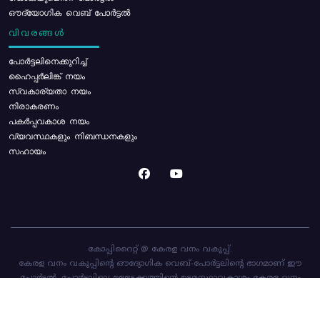
ഔദ്യോഗിക വെബ് പോർട്ടൽ
വിവരങ്ങൾ
പോര്‍ട്ടലിനെക്കുറിച്ച്
ഹൈപ്പർലിങ്ക് നയം
സ്വകാര്യതാ നയം
നിരാകരണം
പകർപ്പവകാശ നയം
വ്യവസ്ഥകളും നിബന്ധനകളും
സഹായം
കോപ്പിറൈറ്റ് @ കേരള വനം വകുപ്പ്.
കേരള വനം വകുപ്പിന്റെ ഔദ്യോഗിക വെബ്-പോർട്ടലിന്റെ ഭാഗമാണ് ഈ
പോർട്ടൽ. പോർട്ടലിലെ ഉള്ളടക്കത്തിന്റെ ഉടമസ്ഥാവകാശം കേരള വനം
വകുപ്പിനാണ്. പോർട്ടൽ രൂപകൽപ്പന ചെയ്തിട്ടുള്ളത്
സി-ഡിറ്റ്
ആണ്.