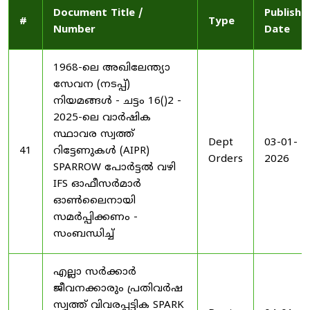
Document Title /
Publishe
#
Type
Number
Date
1968-ലെ അഖിലേന്ത്യാ
സേവന (നടപ്പ്)
നിയമങ്ങൾ - ചട്ടം 16()2 -
2025-ലെ വാർഷിക
സ്ഥാവര സ്വത്ത്
Dept
03-01-
41
റിട്ടേണുകൾ (AIPR)
Orders
2026
SPARROW പോർട്ടൽ വഴി
IFS ഓഫീസർമാർ
ഓൺലൈനായി
സമർപ്പിക്കണം -
സംബന്ധിച്ച്
എല്ലാ സർക്കാർ
ജീവനക്കാരും പ്രതിവർഷ
സ്വത്ത് വിവരപ്പട്ടിക SPARK