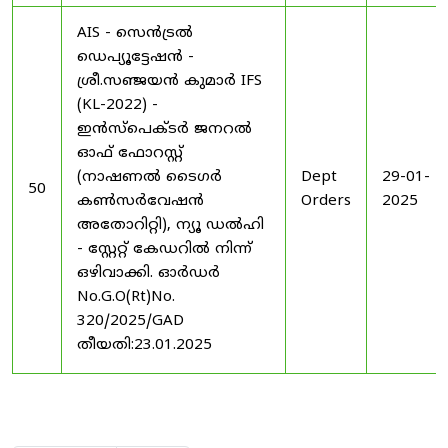
AIS - സെൻട്രൽ
ഡെപ്യൂട്ടേഷൻ -
ശ്രീ.സഞ്ജയൻ കുമാർ IFS
(KL-2022) -
ഇൻസ്പെക്ടർ ജനറൽ
ഓഫ് ഫോറസ്റ്റ്
(നാഷണൽ ടൈഗർ
Dept
29-01-
50
കൺസർവേഷൻ
Orders
2025
അതോറിറ്റി), ന്യൂ ഡൽഹി
- സ്റ്റേറ്റ് കേഡറിൽ നിന്ന്
ഒഴിവാക്കി. ഓർഡർ
No.G.O(Rt)No.
320/2025/GAD
തീയതി:23.01.2025