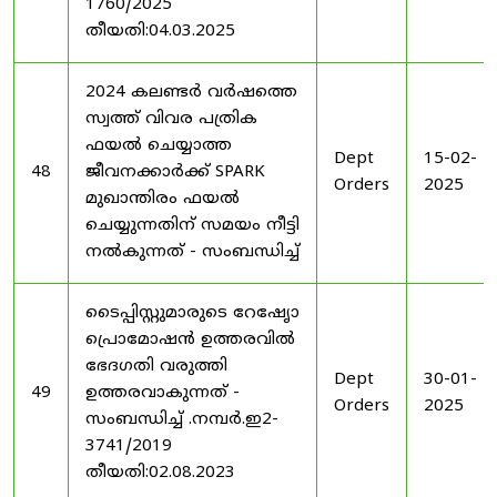
1760/2025
തീയതി:04.03.2025
2024 കലണ്ടർ വർഷത്തെ
സ്വത്ത് വിവര പത്രിക
ഫയൽ ചെയ്യാത്ത
Dept
15-02-
48
ജീവനക്കാർക്ക് SPARK
Orders
2025
മുഖാന്തിരം ഫയൽ
ചെയ്യുന്നതിന് സമയം നീട്ടി
നൽകുന്നത് - സംബന്ധിച്ച്
ടൈപ്പിസ്റ്റുമാരുടെ റേഷേൃാ
പ്രൊമോഷൻ ഉത്തരവിൽ
ഭേദഗതി വരുത്തി
Dept
30-01-
49
ഉത്തരവാകുന്നത് -
Orders
2025
സംബന്ധിച്ച് .നമ്പർ.ഇ2-
3741/2019
തീയതി:02.08.2023