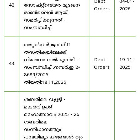
Dept
04-01-
42
സോഫ്റ്റ്‌വെയർ മുഖേന
Orders
2026
ഓൺലൈൻ ആയി
സമർപ്പിക്കുന്നത് -
സംബന്ധിച്ച്
അറ്റൻഡർ ഗ്രേഡ് II
തസ്തികയിലേക്ക്
നിയമനം നൽകുന്നത് -
Dept
19-11-
43
സംബന്ധിച്ച് .നമ്പർ.ഇ 2-
Orders
2025
8689/2025
തീയതി:18.11.2025
ശബരിമല ഡ്യൂട്ടി -
മകരവിളക്ക്
മഹോത്സാവം 2025 - 26
ശബരിമല
സന്നിധാനത്തും
പമ്പയിലും കണ്ട്രോൾ റൂം