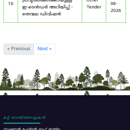
പ്രവൃത്തികൾക്കായുള്ള
Other
10
08-
ഇ-ടെൻഡർ അറിയിപ്പ് -
Tender
2026
തെന്മല ഡിവിഷൻ
« Previous
Next »
മറ്റ് വെബ്സൈറ്റുകൾ
നാഷണൽ പോർട്ടൽ ഓഫ് ഇന്ത്യ