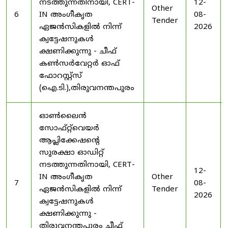
നടത്തുന്നതിനായി, CERT-
12-
Other
6
IN അംഗീകൃത
08-
Tender
ഏജൻസികളിൽ നിന്ന്
2026
ക്വട്ടേഷനുകൾ
ക്ഷണിക്കുന്നു - ചീഫ്
കൺസർവേറ്റർ ഓഫ്
ഫോറസ്റ്റ്സ്
(ഐ.ടി.),തിരുവനന്തപുരം
ഓൺലൈൻ
സോഫ്റ്റ്‌വെയർ
ആപ്ലിക്കേഷന്റെ
സുരക്ഷാ ഓഡിറ്റ്
നടത്തുന്നതിനായി, CERT-
12-
IN അംഗീകൃത
Other
7
08-
ഏജൻസികളിൽ നിന്ന്
Tender
2026
ക്വട്ടേഷനുകൾ
ക്ഷണിക്കുന്നു -
തിരുവനന്തപുരം ചീഫ്