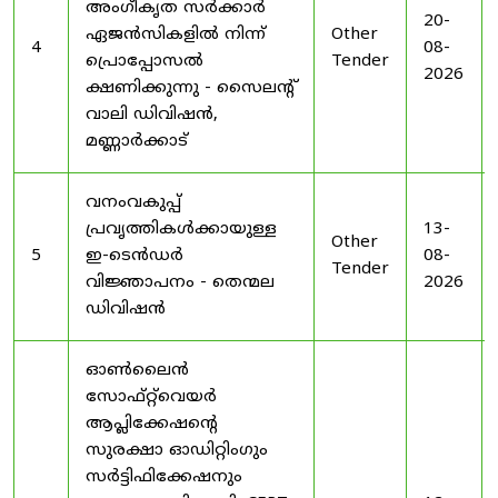
അംഗീകൃത സർക്കാർ
20-
ഏജൻസികളിൽ നിന്ന്
Other
4
08-
പ്രൊപ്പോസൽ
Tender
2026
ക്ഷണിക്കുന്നു - സൈലന്റ്
വാലി ഡിവിഷൻ,
മണ്ണാർക്കാട്
വനംവകുപ്പ്
പ്രവൃത്തികൾക്കായുള്ള
13-
Other
5
ഇ-ടെൻഡർ
08-
Tender
വിജ്ഞാപനം - തെന്മല
2026
ഡിവിഷൻ
ഓൺലൈൻ
സോഫ്റ്റ്‌വെയർ
ആപ്ലിക്കേഷന്റെ
സുരക്ഷാ ഓഡിറ്റിംഗും
സർട്ടിഫിക്കേഷനും