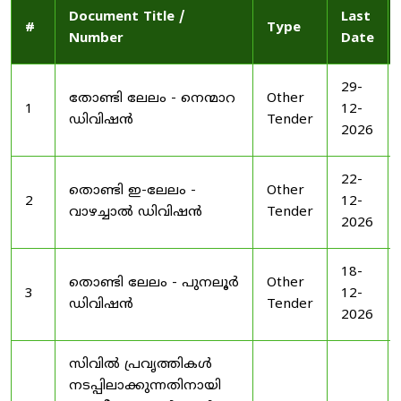
Document Title /
Last
#
Type
Number
Date
29-
തോണ്ടി ലേലം - നെന്മാറ
Other
1
12-
ഡിവിഷൻ
Tender
2026
22-
തൊണ്ടി ഇ-ലേലം -
Other
2
12-
വാഴച്ചാൽ ഡിവിഷൻ
Tender
2026
18-
തൊണ്ടി ലേലം - പുനലൂർ
Other
3
12-
ഡിവിഷൻ
Tender
2026
സിവിൽ പ്രവൃത്തികൾ
നടപ്പിലാക്കുന്നതിനായി