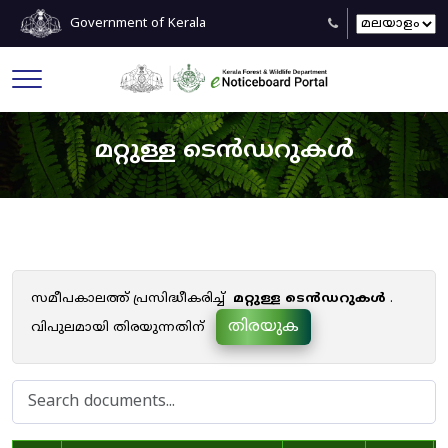
Government of Kerala
മറ്റുള്ള ടെൻഡറുകൾ
സമീപകാലത്ത് പ്രസിദ്ധീകരിച്ച്
മറ്റുള്ള ടെൻഡറുകൾ
.
തിരയുക
വിപുലമായി തിരയുന്നതിന്