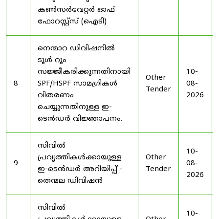
കൺസർവേറ്റർ ഓഫ്
ഫോറസ്റ്റ്സ് (ഐടി)
നെന്മാറ ഡിവിഷനിൽ
ടൂൾ റൂം
സജ്ജീകരിക്കുന്നതിനായി
10-
Other
8
SPF/HSPF സാമഗ്രികൾ
08-
Tender
വിതരണം
2026
ചെയ്യുന്നതിനുള്ള ഇ-
ടെൻഡർ വിജ്ഞാപനം.
സിവിൽ
10-
പ്രവൃത്തികൾക്കായുള്ള
Other
9
08-
ഇ-ടെൻഡർ അറിയിപ്പ് -
Tender
2026
തെന്മല ഡിവിഷൻ
സിവിൽ
10-