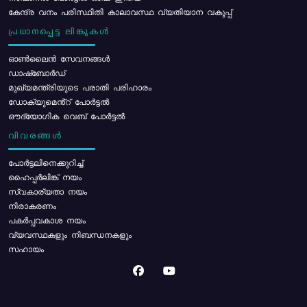
കേന്ദ്ര വനം പരിസ്ഥിതി കാലാവസ്ഥ വ്യതിയാന വകുപ്പ്
പ്രധാനപ്പെട്ട ലിങ്കുകൾ
ഓൺലൈൻ സേവനങ്ങൾ
ഡാഷ്ബോർഡ്
മുഖ്യമന്ത്രിയുടെ പരാതി പരിഹാരം
ഡോക്യുമെൻ്റ് പോർട്ടൽ
ഔദ്യോഗിക വെബ് പോർട്ടൽ
വിവരങ്ങൾ
പോര്‍ട്ടലിനെക്കുറിച്ച്
ഹൈപ്പർലിങ്ക് നയം
സ്വകാര്യതാ നയം
നിരാകരണം
പകർപ്പവകാശ നയം
വ്യവസ്ഥകളും നിബന്ധനകളും
സഹായം