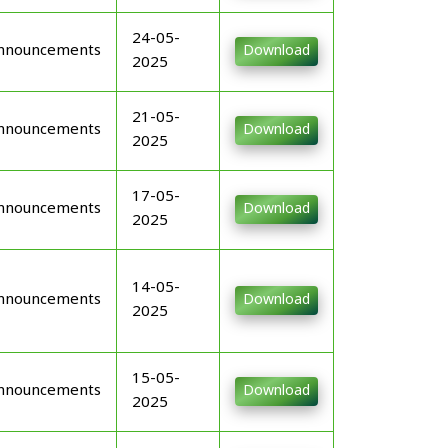
24-05-
nnouncements
Download
2025
21-05-
nnouncements
Download
2025
17-05-
nnouncements
Download
2025
14-05-
nnouncements
Download
2025
15-05-
nnouncements
Download
2025