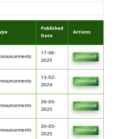
Published
ype
Actions
Date
17-06-
nnouncements
Download
2025
13-02-
nnouncements
Download
2024
30-05-
nnouncements
Download
2025
30-05-
nnouncements
Download
2025