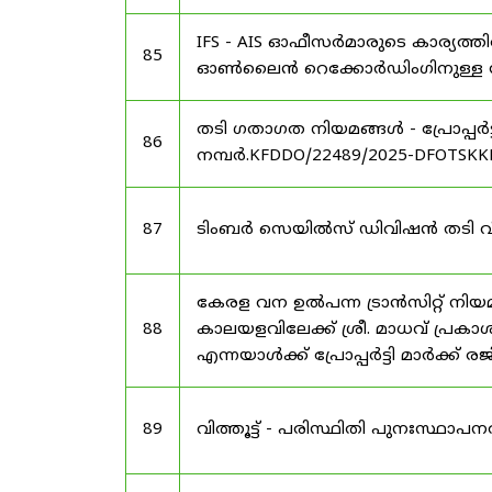
IFS - AIS ഓഫീസർമാരുടെ കാര്യത്തി
85
ഓൺലൈൻ റെക്കോർഡിംഗിനുള്ള സമയ
തടി ഗതാഗത നിയമങ്ങൾ - പ്രോപ്പർട
86
നമ്പർ.KFDDO/22489/2025-DFOTSKKD
87
ടിംബർ സെയിൽസ് ഡിവിഷൻ തടി വിൽപ്
കേരള വന ഉൽ‌പന്ന ട്രാൻസിറ്റ് നി
88
കാലയളവിലേക്ക് ശ്രീ. മാധവ് പ്രകാശ
എന്നയാൾക്ക് പ്രോപ്പർട്ടി മാർക്ക്
89
വിത്തൂട്ട് - പരിസ്ഥിതി പുനഃസ്ഥാപ