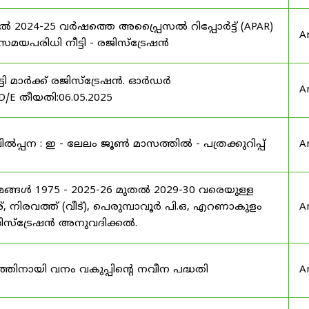
ൽ 2024-25 വർഷത്തെ അപ്പ്രൈസൽ റിപ്പോർട്ട് (APAR)
A
പരിധി നീട്ടി - രജിസ്ട്രേഷൻ
്ടി മാർക്ക് രജിസ്ട്രേഷൻ. ഓർഡർ
A
/E തീയതി:06.05.2025
പന : ഇ - ലേലം ജൂൺ മാസത്തിൽ - പത്രക്കുറിപ്പ്
A
യമങ്ങൾ 1975 - 2025-26 മുതൽ 2029-30 വരെയുള്ള
്, നിരവത്ത് (വീട്), പെരുമ്പാവൂർ പി.ഒ, എറണാകുളം
A
 രജിസ്ട്രേഷൻ അനുവദിക്കൽ.
നത്തിനായി വനം വകുപ്പിന്റെ നവീന പദ്ധതി
A