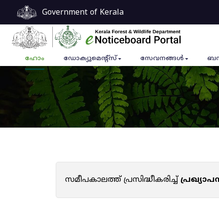
Government of Kerala
ഹോം
ഡോക്യുമെൻ്റ്സ്
സേവനങ്ങൾ
ബന
സമീപകാലത്ത് പ്രസിദ്ധീകരിച്ച്
പ്രഖ്യാ