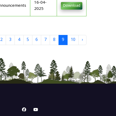
16-04-
nnouncements
Download
2025
2
3
4
5
6
7
8
9
10
›