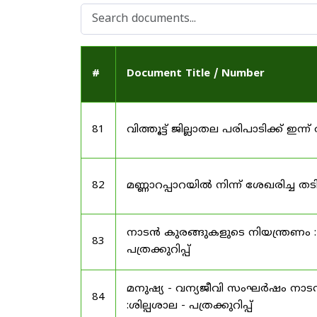
#
Document Title / Number
81
വിത്തൂട്ട് ജില്ലാതല പരിപാടിക്ക് ഇന്ന് 
82
മണ്ണാറപ്പാറയിൽ നിന്ന് ശേഖരിച്ച 
നാടൻ കുരങ്ങുകളുടെ നിയന്ത്രണം : 
83
പത്രക്കുറിപ്പ്
മനുഷ്യ - വന്യജീവി സംഘർഷം നാടൻ 
84
:ശില്പശാല - പത്രക്കുറിപ്പ്