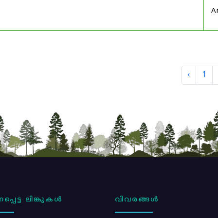
A
‹
1
പ്പെട്ട ലിങ്കുകൾ
വിവരങ്ങൾ