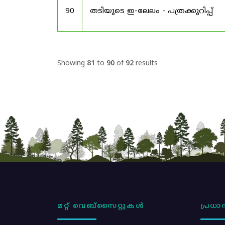
90
തടിയുടെ ഇ-ലേലം - പത്രക്കുറിപ്പ്
Showing
81
to
90
of
92
results
മറ്റ് വെബ്സൈറ്റുകൾ
പ്രധാന