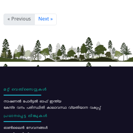
« Previous
Next »
മറ്റ് വെബ്സൈറ്റുകൾ
നാഷണൽ പോർട്ടൽ ഓഫ് ഇന്ത്യ
കേന്ദ്ര വനം പരിസ്ഥിതി കാലാവസ്ഥ വ്യതിയാന വകുപ്പ്
പ്രധാനപ്പെട്ട ലിങ്കുകൾ
ഓൺലൈൻ സേവനങ്ങൾ