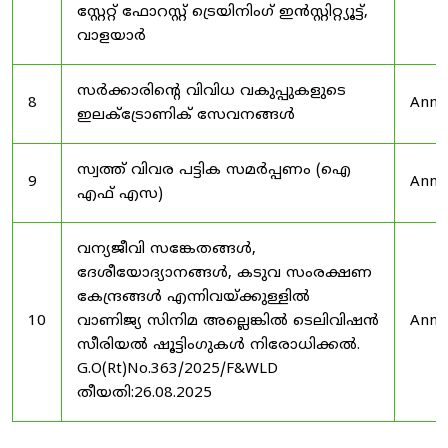
സ്റ്റേറ്റ് ഫോറസ്റ്റ് ട്രെയിനിംഗ് ഇൻസ്റ്റിറ്റ്യൂട്ട്,
വാളയാർ
സർക്കാരിന്റെ വിവിധ വകുപ്പുകളുടെ
8
Anno
ഇലക്ട്രോണിക് സേവനങ്ങൾ
സ്വത്ത് വിവര പട്ടിക സമർപ്പണം (ഐ
9
Anno
എഫ് എസ)
വന്യജീവി സങ്കേതങ്ങൾ,
ദേശീയോദ്യാനങ്ങൾ, കടുവ സംരക്ഷണ
കേന്ദ്രങ്ങൾ എന്നിവയ്ക്കുള്ളിൽ
10
വാണിജ്യ സിനിമ അല്ലെങ്കിൽ ടെലിവിഷൻ
Anno
സീരിയൽ ഷൂട്ടിംഗുകൾ നിരോധിക്കൽ.
G.O(Rt)No.363/2025/F&WLD
തീയതി:26.08.2025