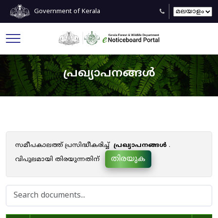
Government of Kerala
പ്രഖ്യാപനങ്ങൾ
സമീപകാലത്ത് പ്രസിദ്ധീകരിച്ച്
പ്രഖ്യാപനങ്ങൾ
.
തിരയുക
വിപുലമായി തിരയുന്നതിന്