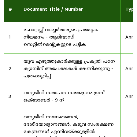
#
Document Title / Number
Type
ഫോറസ്റ്റ് വാച്ചർമാരുടെ പ്രത്യേക
1
നിയമനം - ആദിവാസി
Anno
സെറ്റിൽമെന്റുകളുടെ പട്ടിക
യുവ എഴുത്തുകാർക്കുള്ള പ്രകൃതി പഠന
2
ക്യാമ്പിന് അപേക്ഷകൾ ക്ഷണിക്കുന്നു -
Anno
പത്രക്കുറിപ്പ്
വന്യജീവി സമാപന സമ്മേളനം ഇന്ന്
3
Anno
ഒക്ടോബർ - 9 ന്
വന്യജീവി സങ്കേതങ്ങൾ,
ദേശീയോദ്യാനങ്ങൾ, കടുവ സംരക്ഷണ
കേന്ദ്രങ്ങൾ എന്നിവയ്ക്കുള്ളിൽ