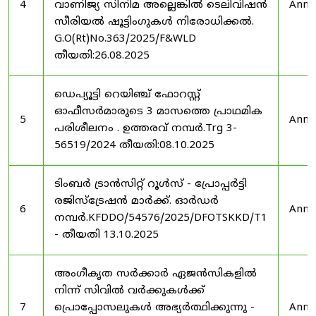
4
വാണിജ്യ സിനിമ അല്ലെങ്കിൽ ടെലിവിഷൻ
Anno
സീരിയൽ ഷൂട്ടിംഗുകൾ നിരോധിക്കൽ.
G.O(Rt)No.363/2025/F&WLD
തീയതി:26.08.2025
ഡെപ്യൂട്ടി റെയിഞ്ച് ഫോറസ്റ്റ്
ഓഫീസർമാരുടെ 3 മാസത്തെ പ്രാഥമിക
5
Anno
പരിശീലനം . ഉത്തരവ് നമ്പർ.Trg 3-
56519/2024 തീയതി:08.10.2025
ടിംബർ ട്രാൻസിറ്റ് റൂൾസ് - പ്രോപ്പർട്ടി
രജിസ്ട്രേഷൻ മാർക്ക്. ഓർഡർ
6
Anno
നമ്പർ.KFDDO/54576/2025/DFOTSKKD/T1
- തീയതി 13.10.2025
അംഗീകൃത സർക്കാർ ഏജൻസികളിൽ
നിന്ന് സിവിൽ വർക്കുകൾക്ക്
7
പ്രൊപ്പോസലുകൾ അഭ്യർത്ഥിക്കുന്നു -
Anno