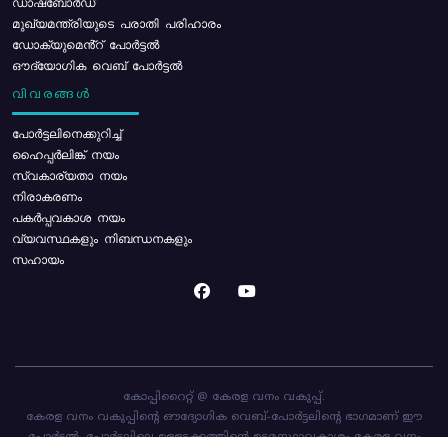
ഡാഷ്ബോർഡ്
മുഖ്യമന്ത്രിയുടെ പരാതി പരിഹാരം
ഡോക്യുമെൻ്റ് പോർട്ടൽ
ഔദ്യോഗിക വെബ് പോർട്ടൽ
വിവരങ്ങൾ
പോര്‍ട്ടലിനെക്കുറിച്ച്
ഹൈപ്പർലിങ്ക് നയം
സ്വകാര്യതാ നയം
നിരാകരണം
പകർപ്പവകാശ നയം
വ്യവസ്ഥകളും നിബന്ധനകളും
സഹായം
കോപ്പിറൈറ്റ് @ കേരള വനം വകുപ്പ്.
കേരള വനം വകുപ്പിന്റെ ഔദ്യോഗിക വെബ്-പോർട്ടലിന്റെ ഭാഗമാണ് ഈ
പോർട്ടൽ. പോർട്ടലിലെ ഉള്ളടക്കത്തിന്റെ ഉടമസ്ഥാവകാശം കേരള വനം