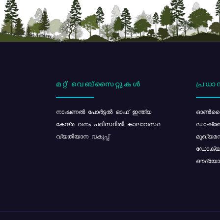
മറ്റ് വെബ്സൈറ്റുകൾ
പ്രധാന
നാഷണൽ പോർട്ടൽ ഓഫ് ഇന്ത്യ
ഓൺലൈ
കേന്ദ്ര വനം പരിസ്ഥിതി കാലാവസ്ഥ
ഡാഷ്ബ
വ്യതിയാന വകുപ്പ്
മുഖ്യമന
ഡോക്യു
ഔദ്യോഗ