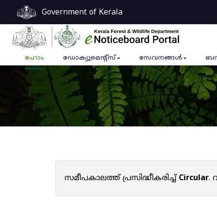
Government of Kerala
ഹോം
ഡോക്യുമെൻ്റ്സ്
സേവനങ്ങൾ
ബന
സമീപകാലത്ത് പ്രസിദ്ധീകരിച്ച്
Circular
.