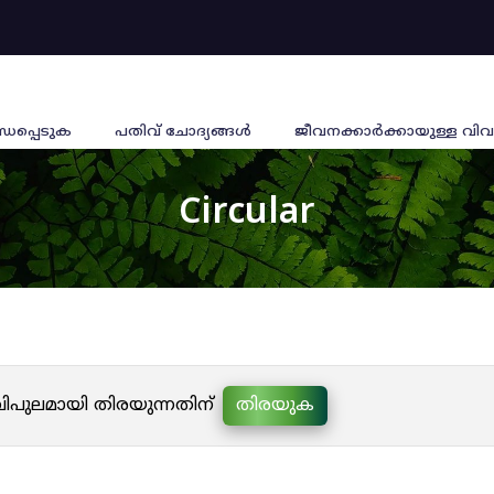
്ധപ്പെടുക
പതിവ് ചോദ്യങ്ങൾ
ജീവനക്കാര്‍ക്കായുള്ള വിവ
Circular
 വിപുലമായി തിരയുന്നതിന്
തിരയുക