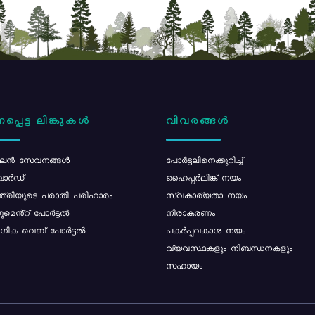
പ്പെട്ട ലിങ്കുകൾ
വിവരങ്ങൾ
ൻ സേവനങ്ങൾ
പോര്‍ട്ടലിനെക്കുറിച്ച്
ോർഡ്
ഹൈപ്പർലിങ്ക് നയം
്ത്രിയുടെ പരാതി പരിഹാരം
സ്വകാര്യതാ നയം
മെൻ്റ് പോർട്ടൽ
നിരാകരണം
ിക വെബ് പോർട്ടൽ
പകർപ്പവകാശ നയം
വ്യവസ്ഥകളും നിബന്ധനകളും
സഹായം