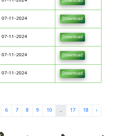
07-11-2024
Download
07-11-2024
Download
07-11-2024
Download
07-11-2024
Download
07-11-2024
Download
6
7
8
9
10
...
17
18
›