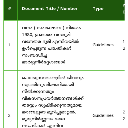
Pu
#
Document Title / Number
Type
Da
വനം ( സംരക്ഷണ ) നിയമം
1980, പ്രകാരം വനഭൂമി
വനേതര ഭൂമി എന്നിവയിൽ
19
1
Guidelines
ഉൾപ്പെടുന്ന പദ്ധതികൾ
20
സംബന്ധിച്ച
മാർഗ്ഗനിർദ്ദേശങ്ങൾ
പൊതുസ്ഥലങ്ങളിൽ ജീവനും
സ്വത്തിനും ഭീഷണിയായി
നിൽക്കുന്നതും
വികസനപ്രവർത്തനങ്ങൾക്ക്
തടസ്സം സൃഷ്ടിക്കുന്നതുമായ
മരങ്ങളുടെ മുറിച്ചുമാറ്റൽ,
20
2
Guidelines
മൂല്യനിർണ്ണയം ലേല
20
നടപടികൾ എന്നിവ