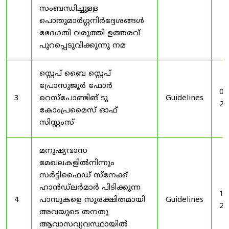
സംബന്ധിച്ചുള്ള
പൊതുമാർഗ്ഗനിർദ്ദേശങ്ങൾ
ഭേദഗതി വരുത്തി ഉത്തരവ്
പുറപ്പെടുവിക്കുന്നു നമ
സ്റ്റെപ് ബൈ സ്റ്റെപ്
പ്രോസുജൂർ ഫോർ
03
3
റെസ്‌പോണ്ടിങ് ടു
Guidelines
20
കോംപ്രമൈസ് ഓഫ്
സിസ്റ്റംസ്
മനുഷ്യവാസ
മേഖലകളിൽനിന്നും
സർട്ടിഫൈഡ് സ്നേക്ക്
ഹാൻഡ്‌ലർമാർ പിടിക്കുന്ന
19
4
പാമ്പുകളെ സുരക്ഷിതമായി
Guidelines
20
അവയുടെ തനതു
ആവാസവ്യവസ്ഥായിൽ