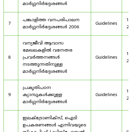
മാർഗ്ഗനിർദ്ദേശങ്ങൾ
പങ്കാളിത്ത വനപരിപാലന
19
7
Guidelines
മാർഗ്ഗനിർദ്ദേശങ്ങൾ 2006
20
വന്യജീവി ആവാസ
മേഖലകളിൽ വനേതര
19
8
പ്രവർത്തനങ്ങൾ
Guidelines
20
നടത്തുന്നതിനുള്ള
മാർഗ്ഗനിർദ്ദേശങ്ങൾ
പ്രകൃതിപഠന
19
9
ക്യാമ്പുകൾക്കുള്ള
Guidelines
20
മാർഗ്ഗനിർദ്ദേശങ്ങൾ
ഇലക്‌ട്രോണിക്‌സ്, ഐടി
ഉപകരണങ്ങൾ എന്നിവയുടെ