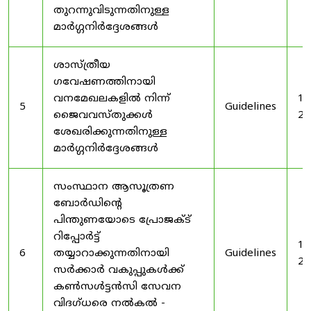
തുറന്നുവിടുന്നതിനുള്ള
മാർഗ്ഗനിർദ്ദേശങ്ങൾ
ശാസ്ത്രീയ
ഗവേഷണത്തിനായി
വനമേഖലകളിൽ നിന്ന്
19
5
Guidelines
ജൈവവസ്തുക്കൾ
20
ശേഖരിക്കുന്നതിനുള്ള
മാർഗ്ഗനിർദ്ദേശങ്ങൾ
സംസ്ഥാന ആസൂത്രണ
ബോർഡിൻ്റെ
പിന്തുണയോടെ പ്രോജക്ട്
റിപ്പോർട്ട്
19
6
തയ്യാറാക്കുന്നതിനായി
Guidelines
20
സർക്കാർ വകുപ്പുകൾക്ക്
കൺസൾട്ടൻസി സേവന
വിദഗ്ധരെ നൽകൽ -