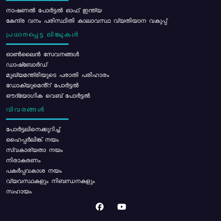
നാഷണൽ പോർട്ടൽ ഓഫ് ഇന്ത്യ
കേന്ദ്ര വനം പരിസ്ഥിതി കാലാവസ്ഥ വ്യതിയാന വകുപ്പ്
പ്രധാനപ്പെട്ട ലിങ്കുകൾ
ഓൺലൈൻ സേവനങ്ങൾ
ഡാഷ്ബോർഡ്
മുഖ്യമന്ത്രിയുടെ പരാതി പരിഹാരം
ഡോക്യുമെൻ്റ് പോർട്ടൽ
ഔദ്യോഗിക വെബ് പോർട്ടൽ
വിവരങ്ങൾ
പോര്‍ട്ടലിനെക്കുറിച്ച്
ഹൈപ്പർലിങ്ക് നയം
സ്വകാര്യതാ നയം
നിരാകരണം
പകർപ്പവകാശ നയം
വ്യവസ്ഥകളും നിബന്ധനകളും
സഹായം