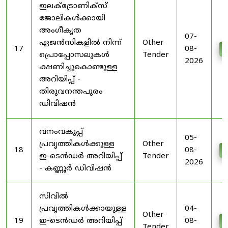
ഇലക്ട്രോണിക്സ്
ജോലികൾക്കായി
അംഗീകൃത
07-
ഏജൻസികളിൽ നിന്ന്
Other
17
08-
D
പ്രൊപ്പോസലുകൾ
Tender
2026
ക്ഷണിച്ചുകൊണ്ടുള്ള
അറിയിപ്പ് -
തിരുവനന്തപുരം
ഡിവിഷൻ
വനംവകുപ്പ്
05-
പ്രവൃത്തികൾക്കുള്ള
Other
18
08-
D
ഇ-ടെൻഡർ അറിയിപ്പ്
Tender
2026
- കണ്ണൂർ ഡിവിഷൻ
സിവിൽ
പ്രവൃത്തികൾക്കായുള്ള
04-
Other
19
ഇ-ടെൻഡർ അറിയിപ്പ്
08-
D
Tender