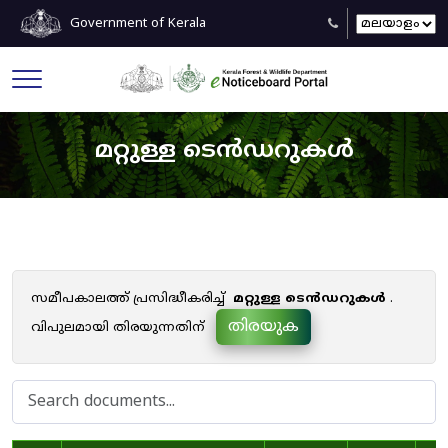
Government of Kerala
മറ്റുള്ള ടെൻഡറുകൾ
സമീപകാലത്ത് പ്രസിദ്ധീകരിച്ച്
മറ്റുള്ള ടെൻഡറുകൾ
.
തിരയുക
വിപുലമായി തിരയുന്നതിന്