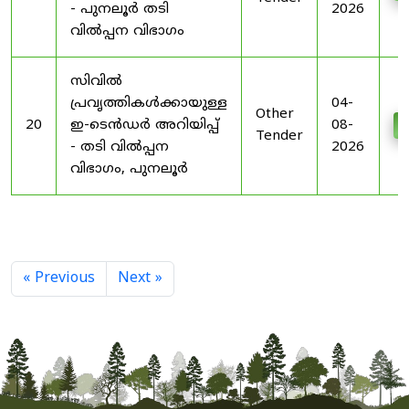
- പുനലൂർ തടി
2026
വിൽപ്പന വിഭാഗം
സിവിൽ
പ്രവൃത്തികൾക്കായുള്ള
04-
Other
20
ഇ-ടെൻഡർ അറിയിപ്പ്
08-
D
Tender
- തടി വിൽപ്പന
2026
വിഭാഗം, പുനലൂർ
« Previous
Next »