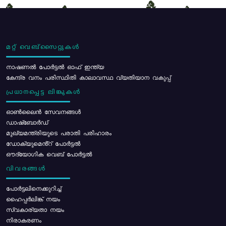
മറ്റ് വെബ്സൈറ്റുകൾ
നാഷണൽ പോർട്ടൽ ഓഫ് ഇന്ത്യ
കേന്ദ്ര വനം പരിസ്ഥിതി കാലാവസ്ഥ വ്യതിയാന വകുപ്പ്
പ്രധാനപ്പെട്ട ലിങ്കുകൾ
ഓൺലൈൻ സേവനങ്ങൾ
ഡാഷ്ബോർഡ്
മുഖ്യമന്ത്രിയുടെ പരാതി പരിഹാരം
ഡോക്യുമെൻ്റ് പോർട്ടൽ
ഔദ്യോഗിക വെബ് പോർട്ടൽ
വിവരങ്ങൾ
പോര്‍ട്ടലിനെക്കുറിച്ച്
ഹൈപ്പർലിങ്ക് നയം
സ്വകാര്യതാ നയം
നിരാകരണം