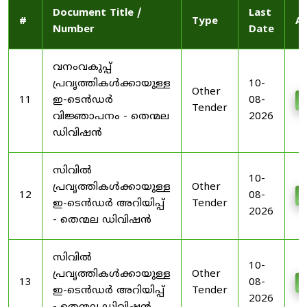
Document Title /
Last
#
Type
Ac
Number
Date
വനംവകുപ്പ്
പ്രവൃത്തികൾക്കായുള്ള
10-
Other
11
ഇ-ടെൻഡർ
08-
D
Tender
വിജ്ഞാപനം - തെന്മല
2026
ഡിവിഷൻ
സിവിൽ
10-
പ്രവൃത്തികൾക്കായുള്ള
Other
12
08-
D
ഇ-ടെൻഡർ അറിയിപ്പ്
Tender
2026
- തെന്മല ഡിവിഷൻ
സിവിൽ
10-
പ്രവൃത്തികൾക്കായുള്ള
Other
13
08-
D
ഇ-ടെൻഡർ അറിയിപ്പ്
Tender
2026