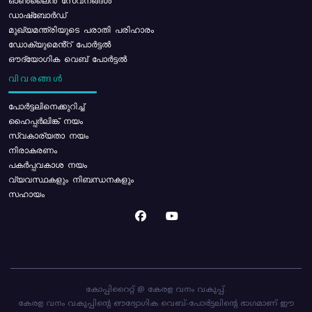
ഓൺലൈൻ സേവനങ്ങൾ
ഡാഷ്ബോർഡ്
മുഖ്യമന്ത്രിയുടെ പരാതി പരിഹാരം
ഡോക്യുമെൻ്റ് പോർട്ടൽ
ഔദ്യോഗിക വെബ് പോർട്ടൽ
വിവരങ്ങൾ
പോര്‍ട്ടലിനെക്കുറിച്ച്
ഹൈപ്പർലിങ്ക് നയം
സ്വകാര്യതാ നയം
നിരാകരണം
പകർപ്പവകാശ നയം
വ്യവസ്ഥകളും നിബന്ധനകളും
സഹായം
കോപ്പിറൈറ്റ് @ കേരള വനം വകുപ്പ്.
കേരള വനം വകുപ്പിന്റെ ഔദ്യോഗിക വെബ്-പോർട്ടലിന്റെ ഭാഗമാണ് ഈ