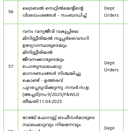
ട്രൈബൽ സെറ്റിൽമെൻ്റിൻ്റെ
Dept
1
56
വിശദാംശങ്ങൾ - സംബന്ധിച്ച്
Orders
2
വനം വന്യജീവി വകുപ്പിലെ
മിനിസ്റ്റീരിയൽ സൂപ്പർവൈസറി
ഉദ്യോഗസ്ഥരുടെയും
മിനിസ്റ്റീരിയൽ
ജീവനക്കാരുടെയും
Dept
1
57
പൊതുസ്ഥലംമാറ്റ
Orders
2
മാനദണ്ഡങ്ങൾ നിശ്ചയിച്ചു
കൊണ്ട് - ഉത്തരവ്
പുറപ്പെടുവിക്കുന്നു .നമ്പർ.സ.ഉ.
(അച്ചടി)നം.9/2025/F&WLD
തീയതി:11.04.2025
റേഞ്ച് ഫോറസ്റ്റ് ഓഫീസർമാരുടെ
സ്ഥലംമാറ്റവും നിയമനവും.
Dept
3