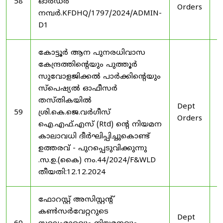
58
ഓർഡർ
Orders
2
നമ്പർ.KFDHQ/1797/2024/ADMIN-
D1
കോട്ടൂർ ആന പുനരധിവാസ
കേന്ദ്രത്തിന്റെയും പുത്തൂർ
സുവോളജിക്കൽ പാർക്കിന്റെയും
സ്പെഷ്യൽ ഓഫീസർ
തസ്തികയിൽ
Dept
3
59
ശ്രി.കെ.ജെ.വർഗീസ്
Orders
2
ഐ.എഫ്.എസ് (Rtd) ന്റെ നിയമന
കാലാവധി ദീർഘിപ്പിച്ചുകൊണ്ട്
ഉത്തരവ് - പുറപ്പെടുവിക്കുന്നു
.സ.ഉ.(കൈ) നം.44/2024/F&WLD
തീയതി:12.12.2024
ഫോറസ്റ്റ് അസിസ്റ്റൻ്റ്
കൺസർവേറ്ററുടെ
Dept
3