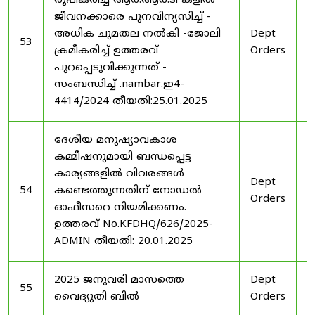
രൂപീകരിച്ച ആർ.ആർ.ടി കളിൽ
ജീവനക്കാരെ പുനവിന്യസിച്ച് -
അധിക ചുമതല നൽകി -ജോലി
Dept
2
53
ക്രമീകരിച്ച് ഉത്തരവ്
Orders
2
പുറപ്പെടുവിക്കുന്നത് -
സംബന്ധിച്ച് .nambar.ഇ4-
4414/2024 തീയതി:25.01.2025
ദേശീയ മനുഷ്യാവകാശ
കമ്മീഷനുമായി ബന്ധപ്പെട്ട
കാര്യങ്ങളിൽ വിവരങ്ങൾ
Dept
2
54
കണ്ടെത്തുന്നതിന് നോഡൽ
Orders
2
ഓഫീസറെ നിയമിക്കണം.
ഉത്തരവ് No.KFDHQ/626/2025-
ADMIN തീയതി: 20.01.2025
2025 ജനുവരി മാസത്തെ
Dept
1
55
വൈദ്യുതി ബിൽ
Orders
2