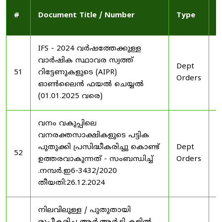
P
#
Document Title / Number
Type
D
IFS - 2024 വർഷത്തേക്കുള്ള
വാർഷിക സ്ഥാവര സ്വത്ത്
Dept
2
51
റിട്ടേണുകളുടെ (AIPR)
Orders
2
ഓൺലൈൻ ഫയൽ ചെയ്യൽ
(01.01.2025 വരെ)
വനം വകുപ്പിലെ
വനരക്തസാക്ഷികളുടെ പട്ടിക
പുതുക്കി പ്രസിദ്ധീകരിച്ചു കൊണ്ട്
Dept
2
52
ഉത്തരവാകുന്നത് - സംബന്ധിച്ച്
Orders
2
.നമ്പർ.ഇ6-3432/2020
തീയതി:26.12.2024
നിലവിലുള്ള / പുതുതായി