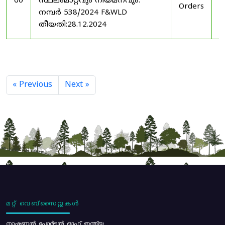
60
സ്ഥലംമാറ്റവും നിയമനവും.
Orders
2
നമ്പർ 538/2024 F&WLD
തീയതി:28.12.2024
« Previous
Next »
മറ്റ് വെബ്സൈറ്റുകൾ
നാഷണൽ പോർട്ടൽ ഓഫ് ഇന്ത്യ