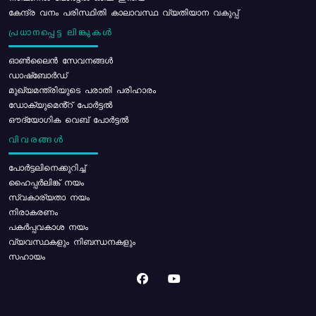
കേന്ദ്ര വനം പരിസ്ഥിതി കാലാവസ്ഥ വ്യതിയാന വകുപ്പ്
പ്രധാനപ്പെട്ട ലിങ്കുകൾ
ഓൺലൈൻ സേവനങ്ങൾ
ഡാഷ്ബോർഡ്
മുഖ്യമന്ത്രിയുടെ പരാതി പരിഹാരം
ഡോക്യുമെൻ്റ് പോർട്ടൽ
ഔദ്യോഗിക വെബ് പോർട്ടൽ
വിവരങ്ങൾ
പോര്‍ട്ടലിനെക്കുറിച്ച്
ഹൈപ്പർലിങ്ക് നയം
സ്വകാര്യതാ നയം
നിരാകരണം
പകർപ്പവകാശ നയം
വ്യവസ്ഥകളും നിബന്ധനകളും
സഹായം