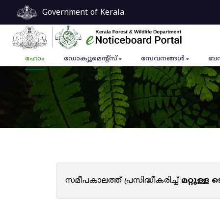
Government of Kerala
ഹോം
ഡോക്യുമെൻ്റ്സ്
സേവനങ്ങൾ
ബന
സമീപകാലത്ത് പ്രസിദ്ധീകരിച്ച്
മറ്റുള്