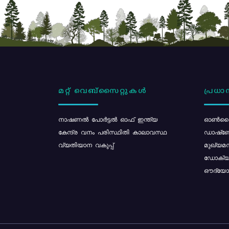
മറ്റ് വെബ്സൈറ്റുകൾ
പ്രധാന
നാഷണൽ പോർട്ടൽ ഓഫ് ഇന്ത്യ
ഓൺലൈ
കേന്ദ്ര വനം പരിസ്ഥിതി കാലാവസ്ഥ
ഡാഷ്ബ
വ്യതിയാന വകുപ്പ്
മുഖ്യമന
ഡോക്യു
ഔദ്യോഗ