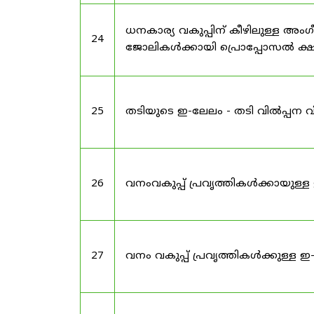
ധനകാര്യ വകുപ്പിന് കീഴിലുള്ള അം
24
ജോലികൾക്കായി പ്രൊപ്പോസൽ ക്ഷണ
25
തടിയുടെ ഇ-ലേലം - തടി വിൽപ്പന വ
26
വനംവകുപ്പ് പ്രവൃത്തികൾക്കായു
27
വനം വകുപ്പ് പ്രവൃത്തികൾക്കുള്ള