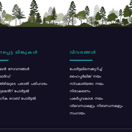
പ്പെട്ട ലിങ്കുകൾ
വിവരങ്ങൾ
ൻ സേവനങ്ങൾ
പോര്‍ട്ടലിനെക്കുറിച്ച്
ോർഡ്
ഹൈപ്പർലിങ്ക് നയം
്ത്രിയുടെ പരാതി പരിഹാരം
സ്വകാര്യതാ നയം
മെൻ്റ് പോർട്ടൽ
നിരാകരണം
ിക വെബ് പോർട്ടൽ
പകർപ്പവകാശ നയം
വ്യവസ്ഥകളും നിബന്ധനകളും
സഹായം