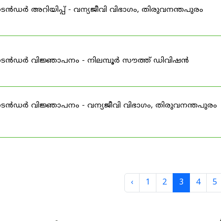
െൻഡർ അറിയിപ്പ് - വന്യജീവി വിഭാഗം, തിരുവനന്തപുരം
-ടെൻഡർ വിജ്ഞാപനം - നിലമ്പൂർ സൗത്ത് ഡിവിഷൻ
ടെൻഡർ വിജ്ഞാപനം - വന്യജീവി വിഭാഗം, തിരുവനന്തപുരം
‹
1
2
3
4
5