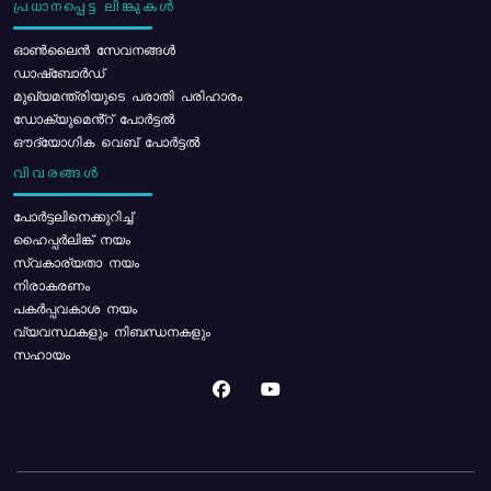
പ്രധാനപ്പെട്ട ലിങ്കുകൾ
ഓൺലൈൻ സേവനങ്ങൾ
ഡാഷ്ബോർഡ്
മുഖ്യമന്ത്രിയുടെ പരാതി പരിഹാരം
ഡോക്യുമെൻ്റ് പോർട്ടൽ
ഔദ്യോഗിക വെബ് പോർട്ടൽ
വിവരങ്ങൾ
പോര്‍ട്ടലിനെക്കുറിച്ച്
ഹൈപ്പർലിങ്ക് നയം
സ്വകാര്യതാ നയം
നിരാകരണം
പകർപ്പവകാശ നയം
വ്യവസ്ഥകളും നിബന്ധനകളും
സഹായം