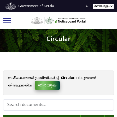
Government of Kerala
Circular
സമീപകാലത്ത് പ്രസിദ്ധീകരിച്ച്
Circular
. വിപുലമായി
തിരയുക
തിരയുന്നതിന്