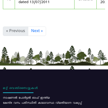
dated 13/07/2011
202
« Previous
Next »
മറ്റ് വെബ്സൈറ്റുകൾ
നാഷണൽ പോർട്ടൽ ഓഫ് ഇന്ത്യ
കേന്ദ്ര വനം പരിസ്ഥിതി കാലാവസ്ഥ വ്യതിയാന വകുപ്പ്