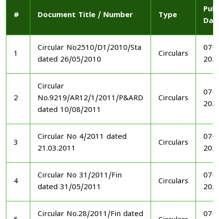
Publ
#
Document Title / Number
Type
Dat
Circular No2510/D1/2010/Sta
07-1
1
Circulars
dated 26/05/2010
202
Circular
07-1
2
No.9219/AR12/1/2011/P&ARD
Circulars
202
dated 10/08/2011
Circular No 4/2011 dated
07-1
3
Circulars
21.03.2011
202
Circular No 31/2011/Fin
07-1
4
Circulars
dated 31/05/2011
202
Circular No.28/2011/Fin dated
07-1