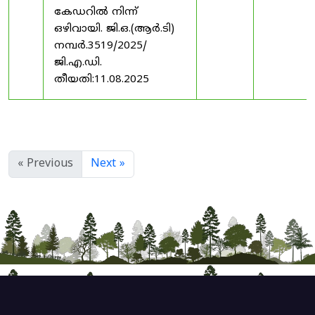
കേഡറിൽ നിന്ന്
ഒഴിവായി. ജി.ഒ.(ആർ.ടി)
നമ്പർ.3519/2025/
ജി.എ.ഡി.
തീയതി:11.08.2025
« Previous
Next »