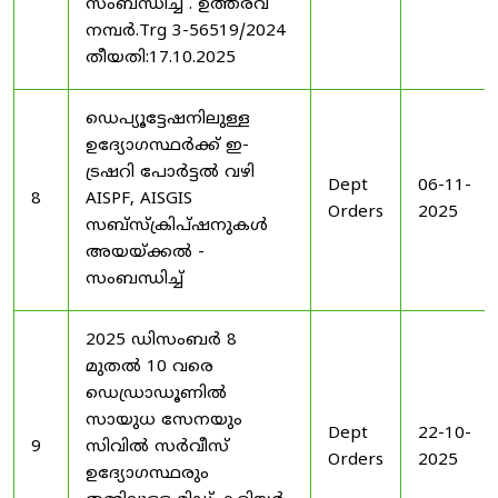
സംബന്ധിച്ച് . ഉത്തരവ്
നമ്പർ.Trg 3-56519/2024
തീയതി:17.10.2025
ഡെപ്യൂട്ടേഷനിലുള്ള
ഉദ്യോഗസ്ഥർക്ക് ഇ-
ട്രഷറി പോർട്ടൽ വഴി
Dept
06-11-
8
AISPF, AISGIS
Orders
2025
സബ്‌സ്‌ക്രിപ്‌ഷനുകൾ
അയയ്ക്കൽ -
സംബന്ധിച്ച്
2025 ഡിസംബർ 8
മുതൽ 10 വരെ
ഡെഡ്രാഡൂണിൽ
സായുധ സേനയും
Dept
22-10-
9
സിവിൽ സർവീസ്
Orders
2025
ഉദ്യോഗസ്ഥരും