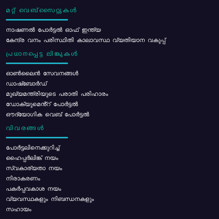
മറ്റ് വെബ്സൈറ്റുകൾ
നാഷണൽ പോർട്ടൽ ഓഫ് ഇന്ത്യ
കേന്ദ്ര വനം പരിസ്ഥിതി കാലാവസ്ഥ വ്യതിയാന വകുപ്പ്
പ്രധാനപ്പെട്ട ലിങ്കുകൾ
ഓൺലൈൻ സേവനങ്ങൾ
ഡാഷ്ബോർഡ്
മുഖ്യമന്ത്രിയുടെ പരാതി പരിഹാരം
ഡോക്യുമെൻ്റ് പോർട്ടൽ
ഔദ്യോഗിക വെബ് പോർട്ടൽ
വിവരങ്ങൾ
പോര്‍ട്ടലിനെക്കുറിച്ച്
ഹൈപ്പർലിങ്ക് നയം
സ്വകാര്യതാ നയം
നിരാകരണം
പകർപ്പവകാശ നയം
വ്യവസ്ഥകളും നിബന്ധനകളും
സഹായം