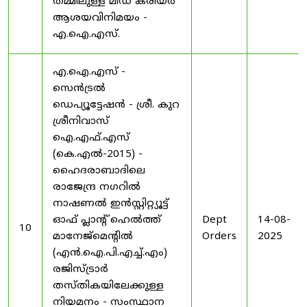
തമ്മിലുള്ള മിഡ് കരിയർ
ആശയവിനിമയം -
എ.ഐ.എസ്.
എ.ഐ.എസ് -
സെൻട്രൽ
ഡെപ്യൂട്ടേഷൻ - ശ്രീ. കുറ
ശ്രീനിവാസ്
ഐ.എഫ്.എസ്
(കെ.എൽ-2015) -
ഹൈദരാബാദിലെ
രാജേന്ദ്ര നഗറിൽ
നാഷണൽ ഇൻസ്റ്റിറ്റ്യൂട്ട്
ഓഫ് പ്ലാന്റ് ഹെൽത്ത്
Dept
14-08-
10
മാനേജ്‌മെന്റിൽ
Orders
2025
(എൻ.ഐ.പി.എച്ച്.എം)
രജിസ്ട്രാർ
തസ്തികയിലേക്കുള്ള
നിയമനം - സംസ്ഥാന