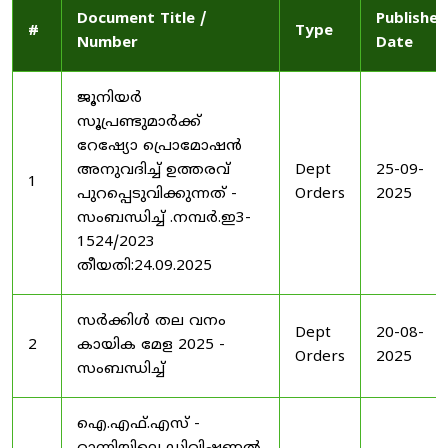
Document Title /
Published
#
Type
Number
Date
ജൂനിയർ
സൂപ്രണ്ടുമാർക്ക്
റേഷ്യോ പ്രൊമോഷൻ
അനുവദിച്ച് ഉത്തരവ്
Dept
25-09-
1
പുറപ്പെടുവിക്കുന്നത് -
Orders
2025
സംബന്ധിച്ച് .നമ്പർ.ഇ3-
1524/2023
തീയതി:24.09.2025
സർക്കിൾ തല വനം
Dept
20-08-
2
കായിക മേള 2025 -
Orders
2025
സംബന്ധിച്ച്
ഐ.എഫ്.എസ് -