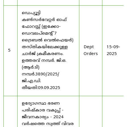
ഡെപ്യൂട്ടി
കൺസർവേറ്റർ ഓഫ്
ഫോറസ്റ്റ് (ഇക്കോ-
ഡെവലപ്മെന്റ് 7
ട്രൈബൽ വെൽഫെയർ)
തസ്തികയിലേക്കുള്ള
Dept
15-09-
5
ചാർജ് ക്രമീകരണം.
Orders
2025
ഉത്തരവ് നമ്പർ. ജി.ഒ.
(ആർ.ടി)
നമ്പർ.3890/2025/
ജി.എ.ഡി.
തീയതി:09.09.2025
ഉദ്യോഗസ്ഥ ഭരണ
പരിഷ്കാര വകുപ്പ് -
ജീവനകാര്യം - 2024
വർഷത്തെ സ്വത്ത് വിവര