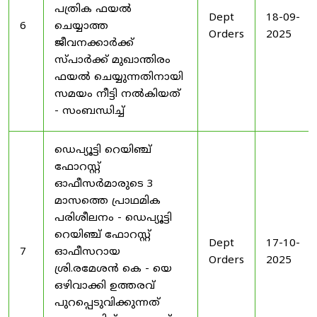
പത്രിക ഫയൽ
Dept
18-09-
6
ചെയ്യാത്ത
Orders
2025
ജീവനക്കാർക്ക്
സ്പാർക്ക് മുഖാന്തിരം
ഫയൽ ചെയ്യുന്നതിനായി
സമയം നീട്ടി നൽകിയത്
- സംബന്ധിച്ച്
ഡെപ്യൂട്ടി റെയിഞ്ച്
ഫോറസ്റ്റ്
ഓഫീസർമാരുടെ 3
മാസത്തെ പ്രാഥമിക
പരിശീലനം - ഡെപ്യൂട്ടി
റെയിഞ്ച് ഫോറസ്റ്റ്
Dept
17-10-
7
ഓഫീസറായ
Orders
2025
ശ്രി.രമേശൻ കെ - യെ
ഒഴിവാക്കി ഉത്തരവ്
പുറപ്പെടുവിക്കുന്നത്