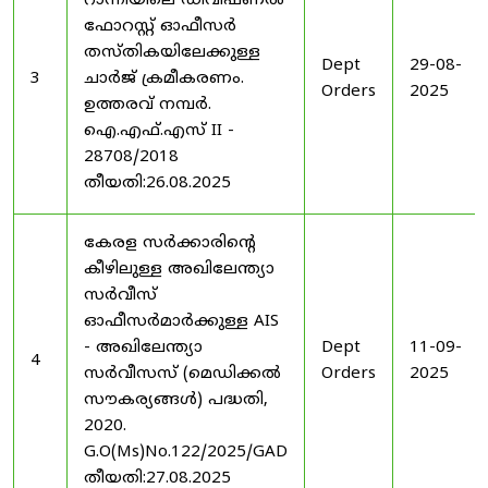
റാന്നിയിലെ ഡിവിഷണൽ
ഫോറസ്റ്റ് ഓഫീസർ
തസ്തികയിലേക്കുള്ള
Dept
29-08-
3
ചാർജ് ക്രമീകരണം.
Orders
2025
ഉത്തരവ് നമ്പർ.
ഐ.എഫ്.എസ് II -
28708/2018
തീയതി:26.08.2025
കേരള സർക്കാരിന്റെ
കീഴിലുള്ള അഖിലേന്ത്യാ
സർവീസ്
ഓഫീസർമാർക്കുള്ള AIS
- അഖിലേന്ത്യാ
Dept
11-09-
4
സർവീസസ് (മെഡിക്കൽ
Orders
2025
സൗകര്യങ്ങൾ) പദ്ധതി,
2020.
G.O(Ms)No.122/2025/GAD
തീയതി:27.08.2025