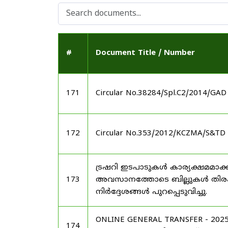
#
Document Title / Number
171
Circular No.38284/Spl.C2/2014/GAD
172
Circular No.353/2012/KCZMA/S&TD 
ട്രഷറി ഇടപാടുകൾ കാര്യക്ഷമമാക്ക
173
അവസാനത്തോടെ ബില്ലുകൾ തിരക്കി
നിർദ്ദേശങ്ങൾ പുറപ്പെടുവിച്ചു.
ONLINE GENERAL TRANSFER - 2
174