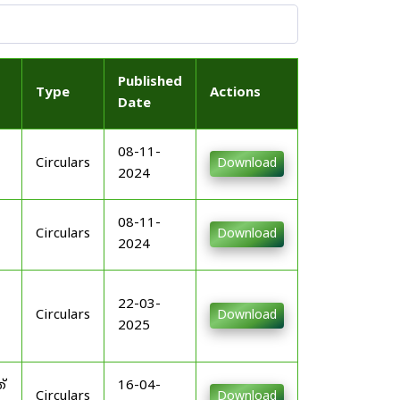
Published
Type
Actions
Date
08-11-
Circulars
Download
2024
08-11-
Circulars
Download
2024
22-03-
Circulars
Download
2025
്
16-04-
Circulars
Download