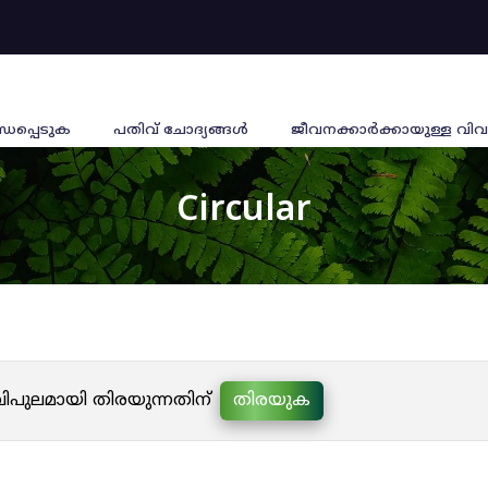
്ധപ്പെടുക
പതിവ് ചോദ്യങ്ങൾ
ജീവനക്കാര്‍ക്കായുള്ള വിവ
Circular
 വിപുലമായി തിരയുന്നതിന്
തിരയുക