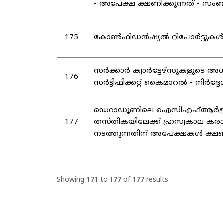
- അപേക്ഷ ക്ഷണിക്കുന്നത് - സംബന്
175
കോൺഫിഡൻഷ്യൽ റിപോർട്ടുകൾ സമർപ
സർക്കാർ ക്വാർട്ടേഴ്സുകളുടെ
176
സർട്ടിഫിക്കറ്റ് കൈമാറൽ - നിർദ്ദ
ഡെറാഡൂണിലെ ഐസിഎഫ്ആർഇ ആസ്ഥ
177
തസ്തികയിലേക്ക് ഹ്രസ്വകാല കര
നടത്തുന്നതിന് അപേക്ഷകൾ ക്ഷണിക
Showing
171
to
177
of
177
results