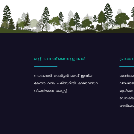
മറ്റ് വെബ്സൈറ്റുകൾ
പ്രധാന
നാഷണൽ പോർട്ടൽ ഓഫ് ഇന്ത്യ
ഓൺലൈ
കേന്ദ്ര വനം പരിസ്ഥിതി കാലാവസ്ഥ
ഡാഷ്ബ
വ്യതിയാന വകുപ്പ്
മുഖ്യമന
ഡോക്യു
ഔദ്യോഗ