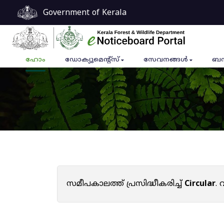
Government of Kerala
ഹോം
ഡോക്യുമെൻ്റ്സ്
സേവനങ്ങൾ
ബന
സമീപകാലത്ത് പ്രസിദ്ധീകരിച്ച്
Circular
.