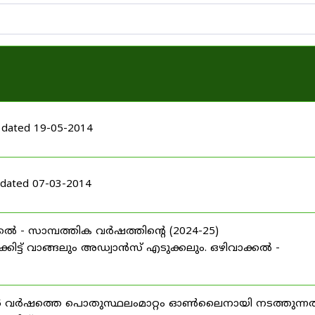
 dated 19-05-2014
dated 07-03-2014
ൽ - സാമ്പത്തിക വർഷത്തിന്റെ (2024-25)
ട്ട് വാങ്ങലും അഡ്വാൻസ് എടുക്കലും. ഒഴിവാക്കൽ -
025 വർഷത്തെ പൊതുസ്ഥലംമാറ്റം ഓൺലൈനായി നടത്തുന്നത