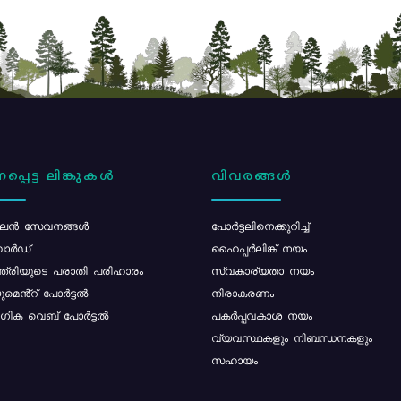
പ്പെട്ട ലിങ്കുകൾ
വിവരങ്ങൾ
ൻ സേവനങ്ങൾ
പോര്‍ട്ടലിനെക്കുറിച്ച്
ോർഡ്
ഹൈപ്പർലിങ്ക് നയം
്ത്രിയുടെ പരാതി പരിഹാരം
സ്വകാര്യതാ നയം
മെൻ്റ് പോർട്ടൽ
നിരാകരണം
ിക വെബ് പോർട്ടൽ
പകർപ്പവകാശ നയം
വ്യവസ്ഥകളും നിബന്ധനകളും
സഹായം