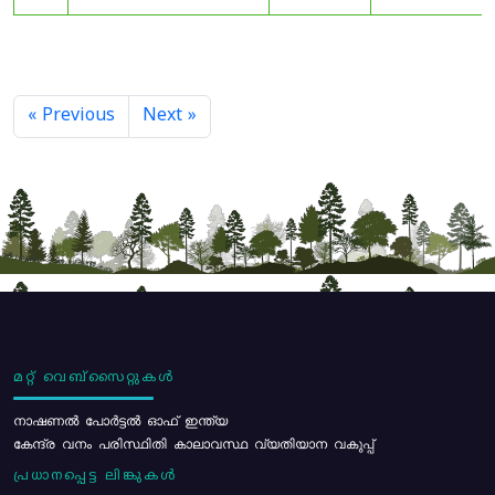
« Previous
Next »
മറ്റ് വെബ്സൈറ്റുകൾ
നാഷണൽ പോർട്ടൽ ഓഫ് ഇന്ത്യ
കേന്ദ്ര വനം പരിസ്ഥിതി കാലാവസ്ഥ വ്യതിയാന വകുപ്പ്
പ്രധാനപ്പെട്ട ലിങ്കുകൾ