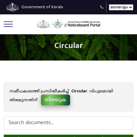
Government of Kerala
Circular
സമീപകാലത്ത് പ്രസിദ്ധീകരിച്ച്
Circular
. വിപുലമായി
തിരയുക
തിരയുന്നതിന്