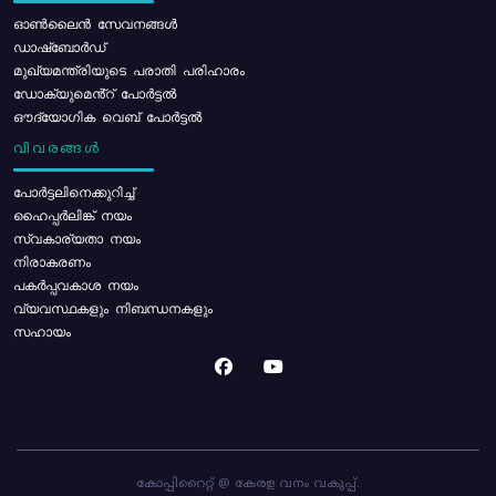
ഓൺലൈൻ സേവനങ്ങൾ
ഡാഷ്ബോർഡ്
മുഖ്യമന്ത്രിയുടെ പരാതി പരിഹാരം
ഡോക്യുമെൻ്റ് പോർട്ടൽ
ഔദ്യോഗിക വെബ് പോർട്ടൽ
വിവരങ്ങൾ
പോര്‍ട്ടലിനെക്കുറിച്ച്
ഹൈപ്പർലിങ്ക് നയം
സ്വകാര്യതാ നയം
നിരാകരണം
പകർപ്പവകാശ നയം
വ്യവസ്ഥകളും നിബന്ധനകളും
സഹായം
കോപ്പിറൈറ്റ് @ കേരള വനം വകുപ്പ്.