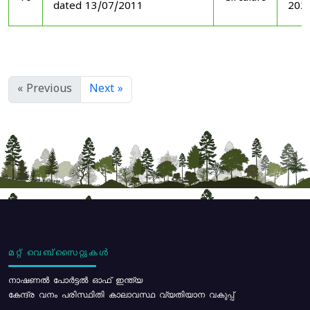
dated 13/07/2011
202
« Previous
Next »
മറ്റ് വെബ്സൈറ്റുകൾ
നാഷണൽ പോർട്ടൽ ഓഫ് ഇന്ത്യ
കേന്ദ്ര വനം പരിസ്ഥിതി കാലാവസ്ഥ വ്യതിയാന വകുപ്പ്