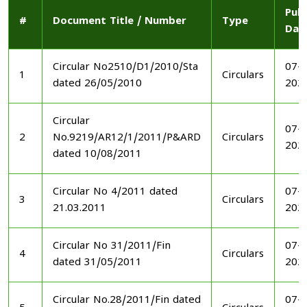
Publ
#
Document Title / Number
Type
Dat
Circular No2510/D1/2010/Sta
07-1
1
Circulars
dated 26/05/2010
202
Circular
07-1
2
No.9219/AR12/1/2011/P&ARD
Circulars
202
dated 10/08/2011
Circular No 4/2011 dated
07-1
3
Circulars
21.03.2011
202
Circular No 31/2011/Fin
07-1
4
Circulars
dated 31/05/2011
202
Circular No.28/2011/Fin dated
07-1