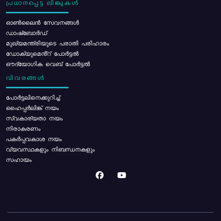
പ്രധാനപ്പെട്ട ലിങ്കുകൾ
ഓൺലൈൻ സേവനങ്ങൾ
ഡാഷ്ബോർഡ്
മുഖ്യമന്ത്രിയുടെ പരാതി പരിഹാരം
ഡോക്യുമെൻ്റ് പോർട്ടൽ
ഔദ്യോഗിക വെബ് പോർട്ടൽ
വിവരങ്ങൾ
പോര്‍ട്ടലിനെക്കുറിച്ച്
ഹൈപ്പർലിങ്ക് നയം
സ്വകാര്യതാ നയം
നിരാകരണം
പകർപ്പവകാശ നയം
വ്യവസ്ഥകളും നിബന്ധനകളും
സഹായം