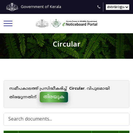
Government of Kerala
Circular
സമീപകാലത്ത് പ്രസിദ്ധീകരിച്ച്
Circular
. വിപുലമായി
തിരയുക
തിരയുന്നതിന്