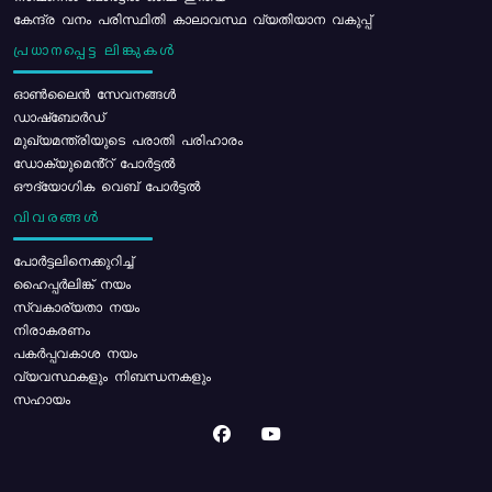
കേന്ദ്ര വനം പരിസ്ഥിതി കാലാവസ്ഥ വ്യതിയാന വകുപ്പ്
പ്രധാനപ്പെട്ട ലിങ്കുകൾ
ഓൺലൈൻ സേവനങ്ങൾ
ഡാഷ്ബോർഡ്
മുഖ്യമന്ത്രിയുടെ പരാതി പരിഹാരം
ഡോക്യുമെൻ്റ് പോർട്ടൽ
ഔദ്യോഗിക വെബ് പോർട്ടൽ
വിവരങ്ങൾ
പോര്‍ട്ടലിനെക്കുറിച്ച്
ഹൈപ്പർലിങ്ക് നയം
സ്വകാര്യതാ നയം
നിരാകരണം
പകർപ്പവകാശ നയം
വ്യവസ്ഥകളും നിബന്ധനകളും
സഹായം