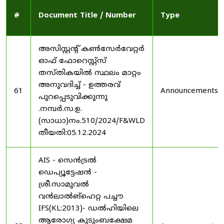
#
Document Title / Number
Type
അസിസ്റ്റന്റ് കൺസേർവേറ്റർ
ഓഫ് ഫോറെസ്റ്റ്സ്
തസ്തികയിൽ സ്ഥലം മാറ്റം
അനുവദിച്ച് - ഉത്തരവ്
61
Announcements
പുറപ്പെടുവിക്കുന്നു
.നമ്പർ.സ.ഉ.
(സാധാ)നം.510/2024/F&WLD
തീയതി:05.12.2024
AIS - സെൻട്രൽ
ഡെപ്യൂട്ടേഷൻ -
ശ്രീ.സാമുവൽ
വൻലാൽങ്‌ഹെറ്റ പച്ചൗ
IFS(KL:2013)- ഡൽഹിയിലെ
ആരോഗ്യ കുടുംബക്ഷേമ