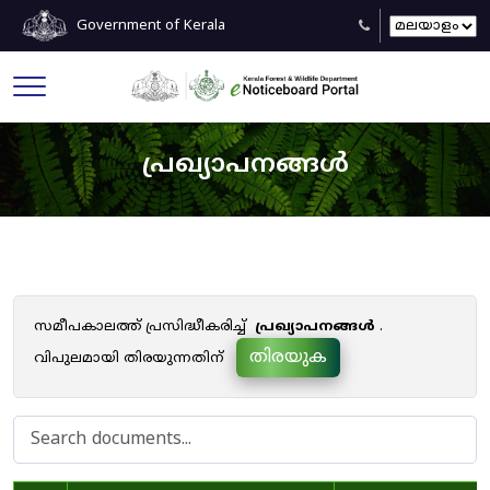
Government of Kerala
പ്രഖ്യാപനങ്ങൾ
സമീപകാലത്ത് പ്രസിദ്ധീകരിച്ച്
പ്രഖ്യാപനങ്ങൾ
.
തിരയുക
വിപുലമായി തിരയുന്നതിന്