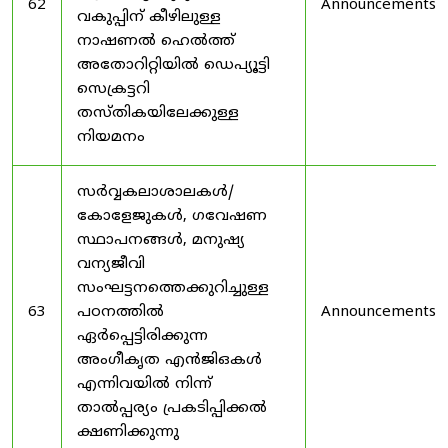
62
Announcements
വകുപ്പിന് കീഴിലുള്ള
നാഷണൽ ഹെൽത്ത്
അതോറിറ്റിയിൽ ഡെപ്യൂട്ടി
സെക്രട്ടറി
തസ്തികയിലേക്കുള്ള
നിയമനം
സർവ്വകലാശാലകൾ/
കോളേജുകൾ, ഗവേഷണ
സ്ഥാപനങ്ങൾ, മനുഷ്യ
വന്യജീവി
സംഘട്ടനത്തെക്കുറിച്ചുള്ള
63
പഠനത്തിൽ
Announcements
ഏർപ്പെട്ടിരിക്കുന്ന
അംഗീകൃത എൻജിഒകൾ
എന്നിവയിൽ നിന്ന്
താൽപ്പര്യം പ്രകടിപ്പിക്കൽ
ക്ഷണിക്കുന്നു