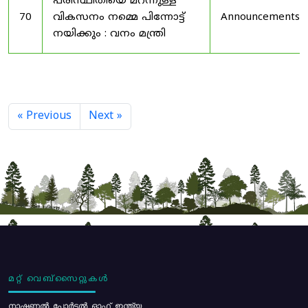
പരിസ്ഥിതിയെ മറന്നുള്ള
70
വികസനം നമ്മെ പിന്നോട്ട്
Announcements
നയിക്കും : വനം മന്ത്രി
« Previous
Next »
മറ്റ് വെബ്സൈറ്റുകൾ
നാഷണൽ പോർട്ടൽ ഓഫ് ഇന്ത്യ