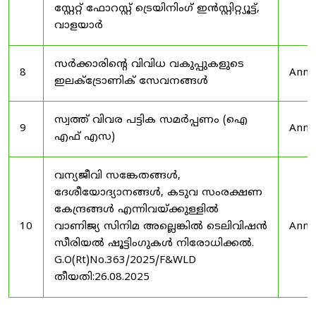
സ്റ്റേറ്റ് ഫോറസ്റ്റ് ട്രെയിനിംഗ് ഇൻസ്റ്റിറ്റ്യൂട്ട്,
വാളയാർ
സർക്കാരിന്റെ വിവിധ വകുപ്പുകളുടെ
8
Anno
ഇലക്ട്രോണിക് സേവനങ്ങൾ
സ്വത്ത് വിവര പട്ടിക സമർപ്പണം (ഐ
9
Anno
എഫ് എസ)
വന്യജീവി സങ്കേതങ്ങൾ,
ദേശീയോദ്യാനങ്ങൾ, കടുവ സംരക്ഷണ
കേന്ദ്രങ്ങൾ എന്നിവയ്ക്കുള്ളിൽ
10
വാണിജ്യ സിനിമ അല്ലെങ്കിൽ ടെലിവിഷൻ
Anno
സീരിയൽ ഷൂട്ടിംഗുകൾ നിരോധിക്കൽ.
G.O(Rt)No.363/2025/F&WLD
തീയതി:26.08.2025