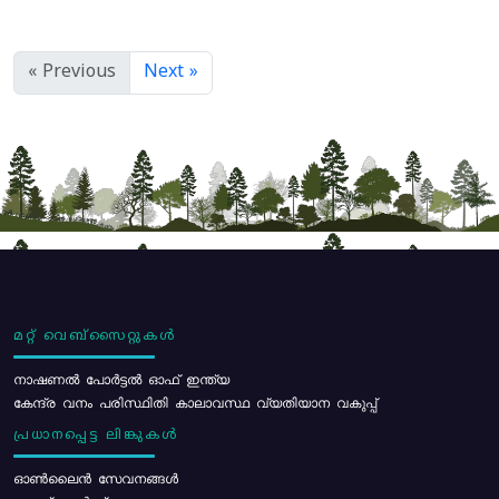
« Previous
Next »
മറ്റ് വെബ്സൈറ്റുകൾ
നാഷണൽ പോർട്ടൽ ഓഫ് ഇന്ത്യ
കേന്ദ്ര വനം പരിസ്ഥിതി കാലാവസ്ഥ വ്യതിയാന വകുപ്പ്
പ്രധാനപ്പെട്ട ലിങ്കുകൾ
ഓൺലൈൻ സേവനങ്ങൾ