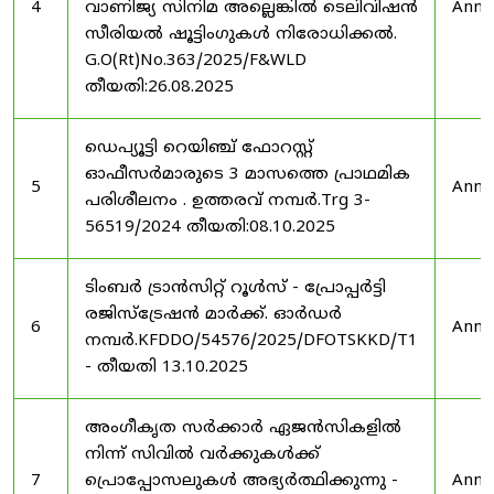
4
വാണിജ്യ സിനിമ അല്ലെങ്കിൽ ടെലിവിഷൻ
Anno
സീരിയൽ ഷൂട്ടിംഗുകൾ നിരോധിക്കൽ.
G.O(Rt)No.363/2025/F&WLD
തീയതി:26.08.2025
ഡെപ്യൂട്ടി റെയിഞ്ച് ഫോറസ്റ്റ്
ഓഫീസർമാരുടെ 3 മാസത്തെ പ്രാഥമിക
5
Anno
പരിശീലനം . ഉത്തരവ് നമ്പർ.Trg 3-
56519/2024 തീയതി:08.10.2025
ടിംബർ ട്രാൻസിറ്റ് റൂൾസ് - പ്രോപ്പർട്ടി
രജിസ്ട്രേഷൻ മാർക്ക്. ഓർഡർ
6
Anno
നമ്പർ.KFDDO/54576/2025/DFOTSKKD/T1
- തീയതി 13.10.2025
അംഗീകൃത സർക്കാർ ഏജൻസികളിൽ
നിന്ന് സിവിൽ വർക്കുകൾക്ക്
7
പ്രൊപ്പോസലുകൾ അഭ്യർത്ഥിക്കുന്നു -
Anno