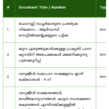
#
Document Title / Number
Type
ഫോറസ്റ്റ് വാച്ചർമാരുടെ പ്രത്യേക
1
നിയമനം - ആദിവാസി
Anno
സെറ്റിൽമെന്റുകളുടെ പട്ടിക
യുവ എഴുത്തുകാർക്കുള്ള പ്രകൃതി പഠന
2
ക്യാമ്പിന് അപേക്ഷകൾ ക്ഷണിക്കുന്നു -
Anno
പത്രക്കുറിപ്പ്
വന്യജീവി സമാപന സമ്മേളനം ഇന്ന്
3
Anno
ഒക്ടോബർ - 9 ന്
വന്യജീവി സങ്കേതങ്ങൾ,
ദേശീയോദ്യാനങ്ങൾ, കടുവ സംരക്ഷണ
കേന്ദ്രങ്ങൾ എന്നിവയ്ക്കുള്ളിൽ