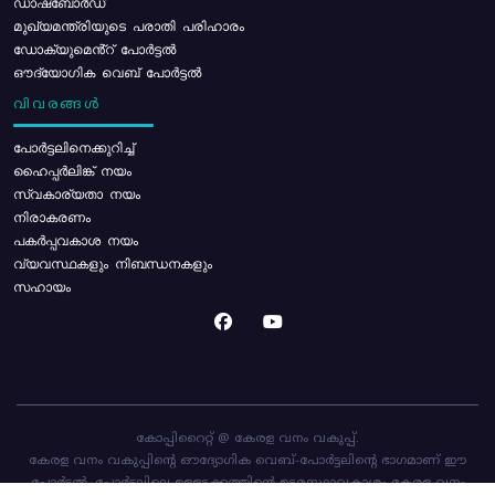
ഡാഷ്ബോർഡ്
മുഖ്യമന്ത്രിയുടെ പരാതി പരിഹാരം
ഡോക്യുമെൻ്റ് പോർട്ടൽ
ഔദ്യോഗിക വെബ് പോർട്ടൽ
വിവരങ്ങൾ
പോര്‍ട്ടലിനെക്കുറിച്ച്
ഹൈപ്പർലിങ്ക് നയം
സ്വകാര്യതാ നയം
നിരാകരണം
പകർപ്പവകാശ നയം
വ്യവസ്ഥകളും നിബന്ധനകളും
സഹായം
കോപ്പിറൈറ്റ് @ കേരള വനം വകുപ്പ്.
കേരള വനം വകുപ്പിന്റെ ഔദ്യോഗിക വെബ്-പോർട്ടലിന്റെ ഭാഗമാണ് ഈ
പോർട്ടൽ. പോർട്ടലിലെ ഉള്ളടക്കത്തിന്റെ ഉടമസ്ഥാവകാശം കേരള വനം