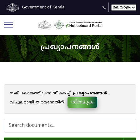
Government of Kerala
പ്രഖ്യാപനങ്ങൾ
സമീപകാലത്ത് പ്രസിദ്ധീകരിച്ച്
പ്രഖ്യാപനങ്ങൾ
.
തിരയുക
വിപുലമായി തിരയുന്നതിന്