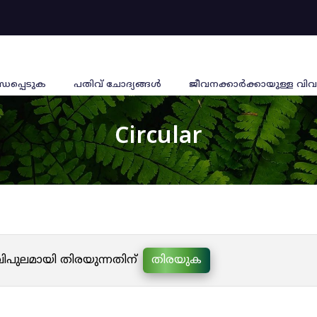
്ധപ്പെടുക
പതിവ് ചോദ്യങ്ങൾ
ജീവനക്കാര്‍ക്കായുള്ള വിവ
Circular
 വിപുലമായി തിരയുന്നതിന്
തിരയുക