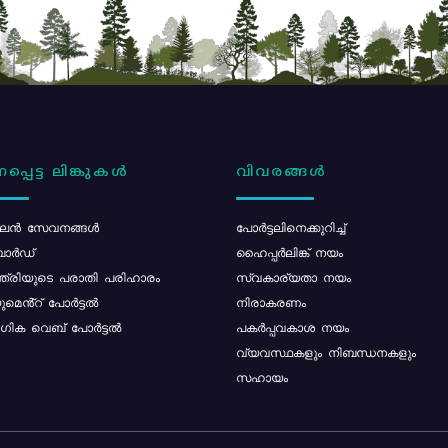
പ്പെട്ട ലിങ്കുകൾ
വിവരങ്ങൾ
ൻ സേവനങ്ങൾ
പോര്‍ട്ടലിനെക്കുറിച്ച്
ോർഡ്
ഹൈപ്പർലിങ്ക് നയം
്ത്രിയുടെ പരാതി പരിഹാരം
സ്വകാര്യതാ നയം
മെൻ്റ് പോർട്ടൽ
നിരാകരണം
ിക വെബ് പോർട്ടൽ
പകർപ്പവകാശ നയം
വ്യവസ്ഥകളും നിബന്ധനകളും
സഹായം