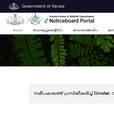
Government of Kerala
ഹോം
ഡോക്യുമെൻ്റ്സ്
സേവനങ്ങൾ
ബന
സമീപകാലത്ത് പ്രസിദ്ധീകരിച്ച്
Circular
.