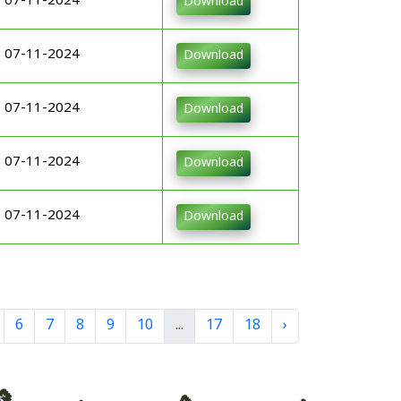
07-11-2024
Download
07-11-2024
Download
07-11-2024
Download
07-11-2024
Download
07-11-2024
Download
6
7
8
9
10
...
17
18
›