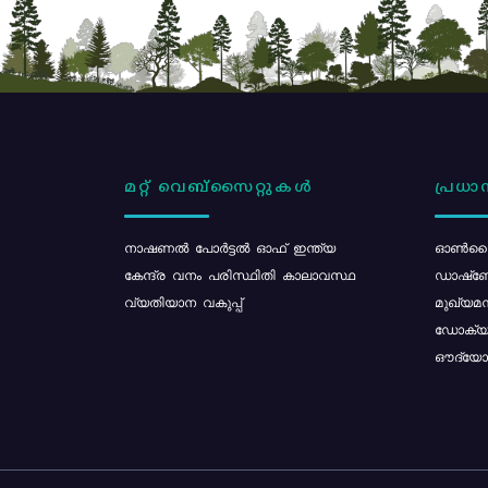
മറ്റ് വെബ്സൈറ്റുകൾ
പ്രധാന
നാഷണൽ പോർട്ടൽ ഓഫ് ഇന്ത്യ
ഓൺലൈ
കേന്ദ്ര വനം പരിസ്ഥിതി കാലാവസ്ഥ
ഡാഷ്ബ
വ്യതിയാന വകുപ്പ്
മുഖ്യമന
ഡോക്യു
ഔദ്യോഗ