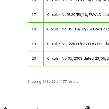
16
Circular No. 92731/Cdn4/2010/GAd
17
Circular No5320/E3/10/F&WLD dat
18
Circular No 35519/B2/95/TRAN da
19
Circular No. 22831/G3/11/G Edu d
20
Circular No 05/2008 dated 23/06/
Showing
11
to
20
of
177
results