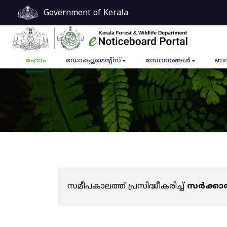
Government of Kerala
ഹോം
ഡോക്യുമെൻ്റ്സ്
സേവനങ്ങൾ
ബന
സമീപകാലത്ത് പ്രസിദ്ധീകരിച്ച്
സർക്കാ