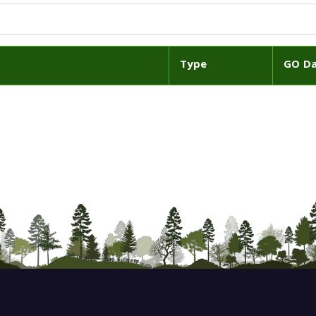
Type
GO D