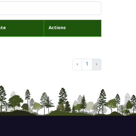
ate
Actions
‹
1
›