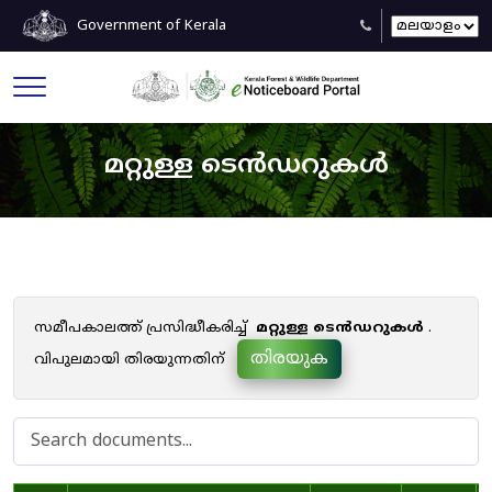
Government of Kerala
മറ്റുള്ള ടെൻഡറുകൾ
സമീപകാലത്ത് പ്രസിദ്ധീകരിച്ച്
മറ്റുള്ള ടെൻഡറുകൾ
.
തിരയുക
വിപുലമായി തിരയുന്നതിന്