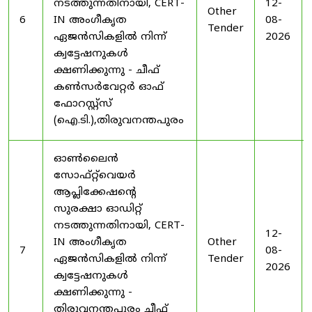
നടത്തുന്നതിനായി, CERT-
12-
Other
6
IN അംഗീകൃത
08-
Tender
ഏജൻസികളിൽ നിന്ന്
2026
ക്വട്ടേഷനുകൾ
ക്ഷണിക്കുന്നു - ചീഫ്
കൺസർവേറ്റർ ഓഫ്
ഫോറസ്റ്റ്സ്
(ഐ.ടി.),തിരുവനന്തപുരം
ഓൺലൈൻ
സോഫ്റ്റ്‌വെയർ
ആപ്ലിക്കേഷന്റെ
സുരക്ഷാ ഓഡിറ്റ്
നടത്തുന്നതിനായി, CERT-
12-
IN അംഗീകൃത
Other
7
08-
ഏജൻസികളിൽ നിന്ന്
Tender
2026
ക്വട്ടേഷനുകൾ
ക്ഷണിക്കുന്നു -
തിരുവനന്തപുരം ചീഫ്