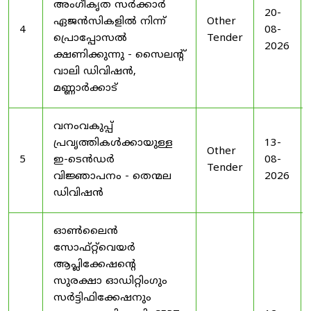
അംഗീകൃത സർക്കാർ
20-
ഏജൻസികളിൽ നിന്ന്
Other
4
08-
പ്രൊപ്പോസൽ
Tender
2026
ക്ഷണിക്കുന്നു - സൈലന്റ്
വാലി ഡിവിഷൻ,
മണ്ണാർക്കാട്
വനംവകുപ്പ്
പ്രവൃത്തികൾക്കായുള്ള
13-
Other
5
ഇ-ടെൻഡർ
08-
Tender
വിജ്ഞാപനം - തെന്മല
2026
ഡിവിഷൻ
ഓൺലൈൻ
സോഫ്റ്റ്‌വെയർ
ആപ്ലിക്കേഷന്റെ
സുരക്ഷാ ഓഡിറ്റിംഗും
സർട്ടിഫിക്കേഷനും