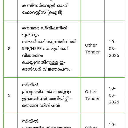
കൺസർവേറ്റർ ഓഫ്
ഫോറസ്റ്റ്സ് (ഐടി)
നെന്മാറ ഡിവിഷനിൽ
ടൂൾ റൂം
സജ്ജീകരിക്കുന്നതിനായി
10-
Other
8
SPF/HSPF സാമഗ്രികൾ
08-
Tender
വിതരണം
2026
ചെയ്യുന്നതിനുള്ള ഇ-
ടെൻഡർ വിജ്ഞാപനം.
സിവിൽ
10-
പ്രവൃത്തികൾക്കായുള്ള
Other
9
08-
ഇ-ടെൻഡർ അറിയിപ്പ് -
Tender
2026
തെന്മല ഡിവിഷൻ
സിവിൽ
10-