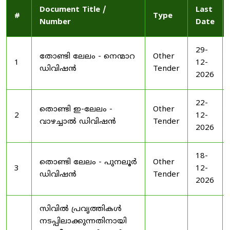
Document Title /
Last
#
Type
Number
Date
29-
തോണ്ടി ലേലം - നെന്മാറ
Other
1
12-
ഡിവിഷൻ
Tender
2026
22-
തൊണ്ടി ഇ-ലേലം -
Other
2
12-
വാഴച്ചാൽ ഡിവിഷൻ
Tender
2026
18-
തൊണ്ടി ലേലം - പുനലൂർ
Other
3
12-
ഡിവിഷൻ
Tender
2026
സിവിൽ പ്രവൃത്തികൾ
നടപ്പിലാക്കുന്നതിനായി