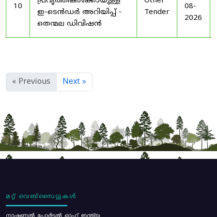
പ്രവൃത്തികൾക്കായുള്ള
Other
10
08-
ഇ-ടെൻഡർ അറിയിപ്പ് -
Tender
2026
തെന്മല ഡിവിഷൻ
« Previous
Next »
മറ്റ് വെബ്സൈറ്റുകൾ
നാഷണൽ പോർട്ടൽ ഓഫ് ഇന്ത്യ