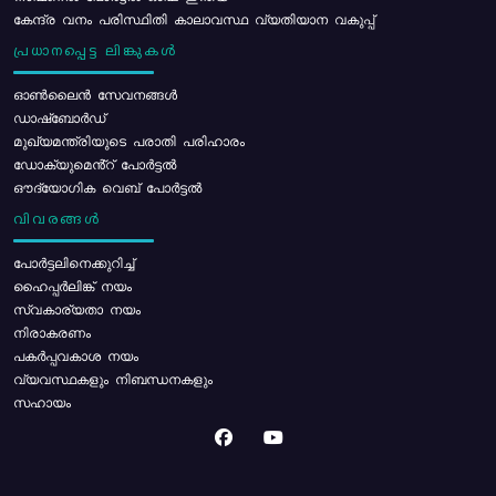
കേന്ദ്ര വനം പരിസ്ഥിതി കാലാവസ്ഥ വ്യതിയാന വകുപ്പ്
പ്രധാനപ്പെട്ട ലിങ്കുകൾ
ഓൺലൈൻ സേവനങ്ങൾ
ഡാഷ്ബോർഡ്
മുഖ്യമന്ത്രിയുടെ പരാതി പരിഹാരം
ഡോക്യുമെൻ്റ് പോർട്ടൽ
ഔദ്യോഗിക വെബ് പോർട്ടൽ
വിവരങ്ങൾ
പോര്‍ട്ടലിനെക്കുറിച്ച്
ഹൈപ്പർലിങ്ക് നയം
സ്വകാര്യതാ നയം
നിരാകരണം
പകർപ്പവകാശ നയം
വ്യവസ്ഥകളും നിബന്ധനകളും
സഹായം