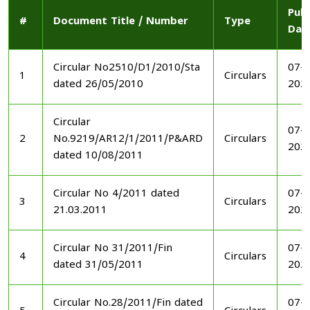
Publ
#
Document Title / Number
Type
Dat
Circular No2510/D1/2010/Sta
07-1
1
Circulars
dated 26/05/2010
202
Circular
07-1
2
No.9219/AR12/1/2011/P&ARD
Circulars
202
dated 10/08/2011
Circular No 4/2011 dated
07-1
3
Circulars
21.03.2011
202
Circular No 31/2011/Fin
07-1
4
Circulars
dated 31/05/2011
202
Circular No.28/2011/Fin dated
07-1