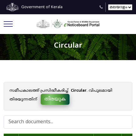
Government of Kerala
Circular
സമീപകാലത്ത് പ്രസിദ്ധീകരിച്ച്
Circular
. വിപുലമായി
തിരയുക
തിരയുന്നതിന്