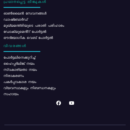
പ്രധാനപ്പെട്ട ലിങ്കുകൾ
ഓൺലൈൻ സേവനങ്ങൾ
ഡാഷ്ബോർഡ്
മുഖ്യമന്ത്രിയുടെ പരാതി പരിഹാരം
ഡോക്യുമെൻ്റ് പോർട്ടൽ
ഔദ്യോഗിക വെബ് പോർട്ടൽ
വിവരങ്ങൾ
പോര്‍ട്ടലിനെക്കുറിച്ച്
ഹൈപ്പർലിങ്ക് നയം
സ്വകാര്യതാ നയം
നിരാകരണം
പകർപ്പവകാശ നയം
വ്യവസ്ഥകളും നിബന്ധനകളും
സഹായം