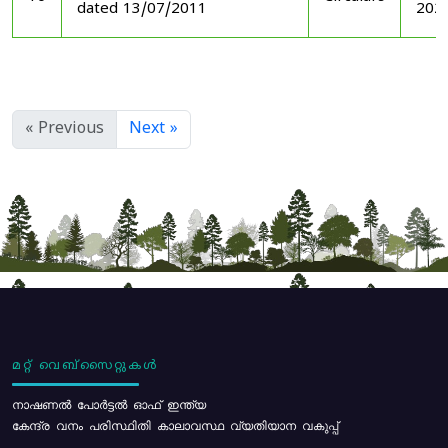
dated 13/07/2011
202
« Previous
Next »
മറ്റ് വെബ്സൈറ്റുകൾ
നാഷണൽ പോർട്ടൽ ഓഫ് ഇന്ത്യ
കേന്ദ്ര വനം പരിസ്ഥിതി കാലാവസ്ഥ വ്യതിയാന വകുപ്പ്