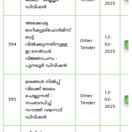
ലേലം - കണ്ണൂർ
Tender
2025
ഡിവിഷൻ
അക്കേഷ്യ
ഓറിക്യുലിഫോർമിസ്
ബട്ട്
12-
Other
594
വിൽക്കുന്നതിനുള്ള
02-
Do
Tender
ഇ-ടെൻഡർ
2025
വിജ്ഞാപനം -
പുനലൂർ ഡിവിഷൻ
മരങ്ങൾ നിൽപ്പ്
വിലക്ക് ലേലം
12-
ചെയ്യുന്നത് -
Other
595
02-
Do
സംബന്ധിച്ച് .
Tender
2025
സൗത്ത് വയനാട്
ഡിവിഷൻ