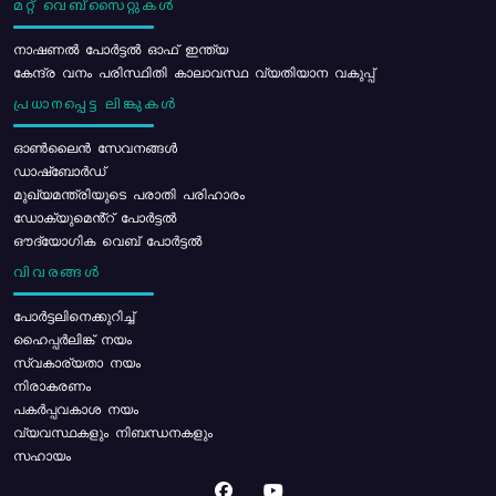
മറ്റ് വെബ്സൈറ്റുകൾ
നാഷണൽ പോർട്ടൽ ഓഫ് ഇന്ത്യ
കേന്ദ്ര വനം പരിസ്ഥിതി കാലാവസ്ഥ വ്യതിയാന വകുപ്പ്
പ്രധാനപ്പെട്ട ലിങ്കുകൾ
ഓൺലൈൻ സേവനങ്ങൾ
ഡാഷ്ബോർഡ്
മുഖ്യമന്ത്രിയുടെ പരാതി പരിഹാരം
ഡോക്യുമെൻ്റ് പോർട്ടൽ
ഔദ്യോഗിക വെബ് പോർട്ടൽ
വിവരങ്ങൾ
പോര്‍ട്ടലിനെക്കുറിച്ച്
ഹൈപ്പർലിങ്ക് നയം
സ്വകാര്യതാ നയം
നിരാകരണം
പകർപ്പവകാശ നയം
വ്യവസ്ഥകളും നിബന്ധനകളും
സഹായം