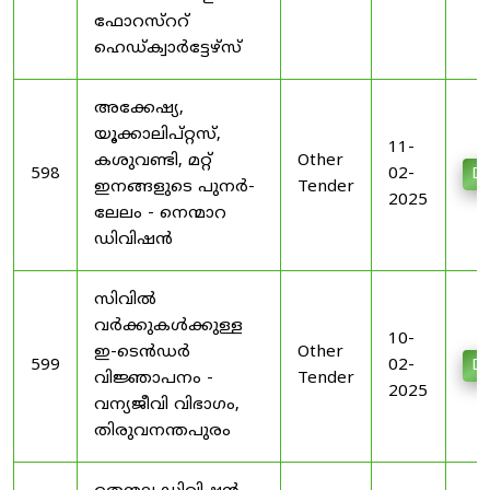
ഫോറസ്ററ്
ഹെഡ്ക്വാർട്ടേഴ്‌സ്
അക്കേഷ്യ,
യൂക്കാലിപ്റ്റസ്,
11-
കശുവണ്ടി, മറ്റ്
Other
598
02-
Do
ഇനങ്ങളുടെ പുനർ-
Tender
2025
ലേലം - നെന്മാറ
ഡിവിഷൻ
സിവിൽ
വർക്കുകൾക്കുള്ള
10-
ഇ-ടെൻഡർ
Other
599
02-
Do
വിജ്ഞാപനം -
Tender
2025
വന്യജീവി വിഭാഗം,
തിരുവനന്തപുരം