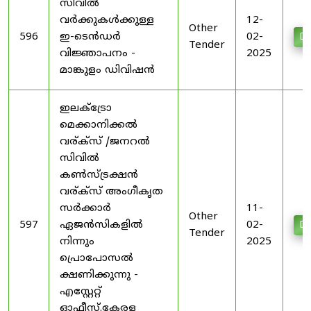
സിവിൽ
വർക്കുകൾക്കുള്ള
12-
Other
596
ഇ-ടെൻഡർ
02-
Do
Tender
വിജ്ഞാപനം -
2025
മാങ്കുളം ഡിവിഷൻ
ഇലക്ട്രോ
മെക്കാനിക്കൽ
വര്ക്സ് /ജനറൽ
സിവിൽ
കൺസ്ട്രക്ഷൻ
വര്ക്സ് അംഗീകൃത
സർക്കാർ
11-
Other
597
ഏജൻസികളിൽ
02-
Do
Tender
നിന്നും
2025
പ്രൊപോസൽ
ക്ഷണിക്കുന്നു -
എസ്റ്റേറ്റ്
ഓഫീസ്.കേരള