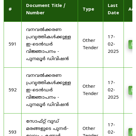
Document Title /
Last
#
Type
Act
Number
Date
വനവൽക്കരണ
പ്രവൃത്തികൾക്കുള്ള
17-
Other
591
ഇ-ടെൻഡർ
02-
Do
Tender
വിജ്ഞാപനം -
2025
പുനലൂർ ഡിവിഷൻ
വനവൽക്കരണ
പ്രവൃത്തികൾക്കുള്ള
17-
Other
592
ഇ-ടെൻഡർ
02-
Do
Tender
വിജ്ഞാപനം -
2025
പുനലൂർ ഡിവിഷൻ
സോഫ്റ്റ് വുഡ്
17-
മരങ്ങളുടെ പുനർ-
Other
593
02-
Do