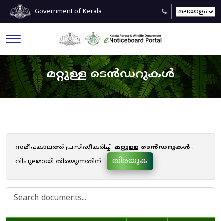
Government of Kerala
മറ്റുള്ള ടെൻഡറുകൾ
സമീപകാലത്ത് പ്രസിദ്ധീകരിച്ച്
മറ്റുള്ള ടെൻഡറുകൾ
.
തിരയുക
വിപുലമായി തിരയുന്നതിന്