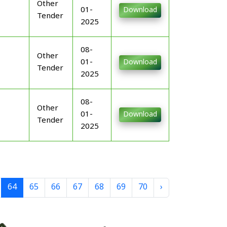
Other
01-
Download
Tender
2025
08-
Other
01-
Download
Tender
2025
08-
Other
01-
Download
Tender
2025
64
65
66
67
68
69
70
›