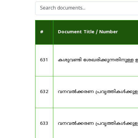
#
Document Title / Number
631
കശുവണ്ടി ശേഖരിക്കുന്നതിനുള
632
വനവൽക്കരണ പ്രവൃത്തികൾക്കു
633
വനവൽക്കരണ പ്രവൃത്തികൾക്കുള്