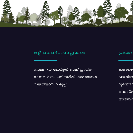
മറ്റ് വെബ്സൈറ്റുകൾ
പ്രധാന
നാഷണൽ പോർട്ടൽ ഓഫ് ഇന്ത്യ
ഓൺലൈ
കേന്ദ്ര വനം പരിസ്ഥിതി കാലാവസ്ഥ
ഡാഷ്ബ
വ്യതിയാന വകുപ്പ്
മുഖ്യമന
ഡോക്യു
ഔദ്യോഗ