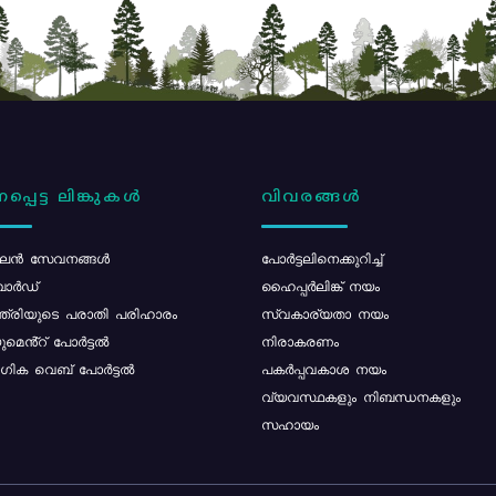
പ്പെട്ട ലിങ്കുകൾ
വിവരങ്ങൾ
ൻ സേവനങ്ങൾ
പോര്‍ട്ടലിനെക്കുറിച്ച്
ോർഡ്
ഹൈപ്പർലിങ്ക് നയം
്ത്രിയുടെ പരാതി പരിഹാരം
സ്വകാര്യതാ നയം
മെൻ്റ് പോർട്ടൽ
നിരാകരണം
ിക വെബ് പോർട്ടൽ
പകർപ്പവകാശ നയം
വ്യവസ്ഥകളും നിബന്ധനകളും
സഹായം