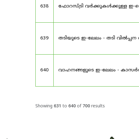
638
ഫോറസ്ട്രി വർക്കുകൾക്കുള്ള ഇ-
639
തടിയുടെ ഇ-ലേലം - തടി വിൽപ്പന 
640
വാഹനങ്ങളുടെ ഇ-ലേലം - കാസ
Showing
631
to
640
of
700
results