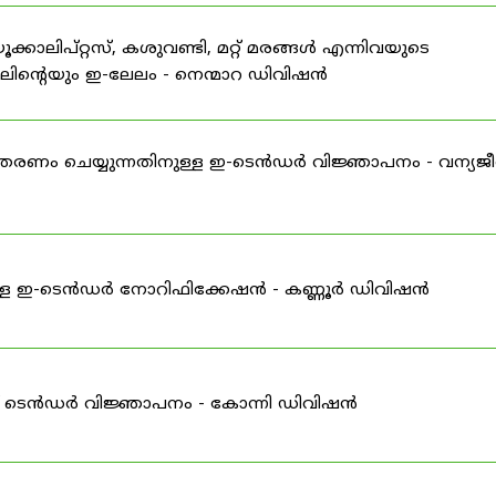
്കാലിപ്റ്റസ്, കശുവണ്ടി, മറ്റ് മരങ്ങൾ എന്നിവയുടെ
യലിൻ്റെയും ഇ-ലേലം - നെന്മാറ ഡിവിഷൻ
തരണം ചെയ്യുന്നതിനുള്ള ഇ-ടെൻഡർ വിജ്ഞാപനം - വന്യജീ
്ള ഇ-ടെൻഡർ നോറിഫിക്കേഷൻ - കണ്ണൂർ ഡിവിഷൻ
ട് ടെൻഡർ വിജ്ഞാപനം - കോന്നി ഡിവിഷൻ