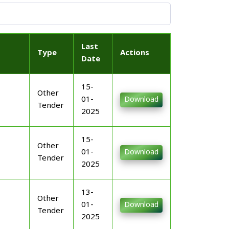
Last
Type
Actions
Date
15-
Other
01-
Download
Tender
2025
15-
Other
01-
Download
Tender
2025
13-
Other
01-
Download
Tender
2025