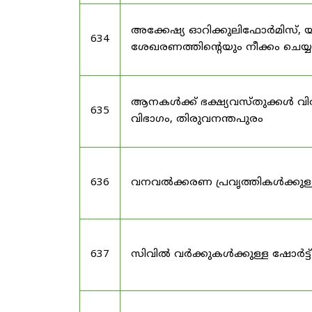
അക്കേഷ്യ ഓറിക്കുലിഫോർമിസ്, യൂക
634
ശേഖരണത്തിൻ്റെയും നീക്കം ചെയ്
ആനകൾക്ക് ഭക്ഷ്യവസ്തുക്കൾ വി
635
വിഭാഗം, തിരുവനന്തപുരം
636
വനവൽക്കരണ പ്രവൃത്തികൾക്കുള
637
സിവിൽ വർക്കുകൾക്കുള്ള ഷോർട്