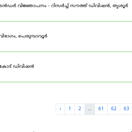
ടെൻഡർ വിജ്ഞാപനം - റിസർച്ച് സൗത്ത് ഡിവിഷൻ, തൃശൂർ
വിഭാഗം, പെരുമ്പാവൂർ
ർകോട് ഡിവിഷൻ
‹
1
2
...
61
62
63