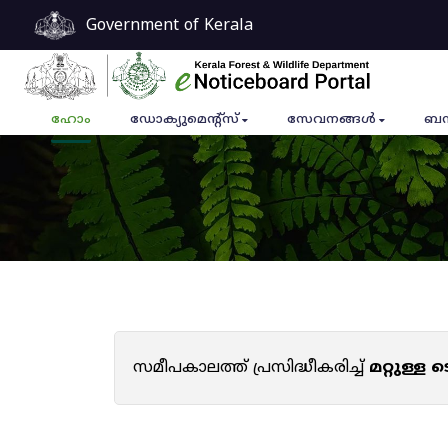
Government of Kerala
ഹോം
ഡോക്യുമെൻ്റ്സ്
സേവനങ്ങൾ
ബന
സമീപകാലത്ത് പ്രസിദ്ധീകരിച്ച്
മറ്റുള്