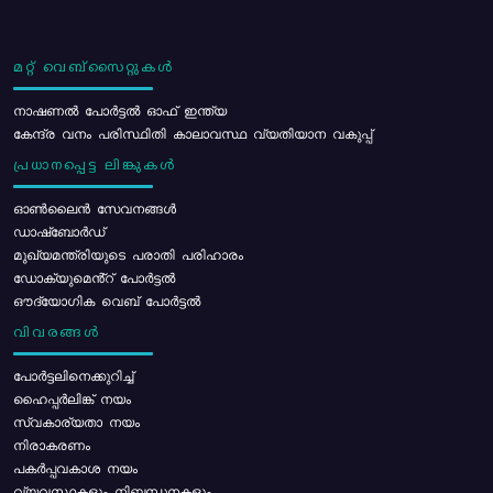
മറ്റ് വെബ്സൈറ്റുകൾ
നാഷണൽ പോർട്ടൽ ഓഫ് ഇന്ത്യ
കേന്ദ്ര വനം പരിസ്ഥിതി കാലാവസ്ഥ വ്യതിയാന വകുപ്പ്
പ്രധാനപ്പെട്ട ലിങ്കുകൾ
ഓൺലൈൻ സേവനങ്ങൾ
ഡാഷ്ബോർഡ്
മുഖ്യമന്ത്രിയുടെ പരാതി പരിഹാരം
ഡോക്യുമെൻ്റ് പോർട്ടൽ
ഔദ്യോഗിക വെബ് പോർട്ടൽ
വിവരങ്ങൾ
പോര്‍ട്ടലിനെക്കുറിച്ച്
ഹൈപ്പർലിങ്ക് നയം
സ്വകാര്യതാ നയം
നിരാകരണം
പകർപ്പവകാശ നയം
വ്യവസ്ഥകളും നിബന്ധനകളും