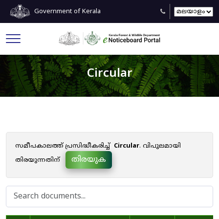
Government of Kerala
Circular
സമീപകാലത്ത് പ്രസിദ്ധീകരിച്ച്
Circular
. വിപുലമായി
തിരയുക
തിരയുന്നതിന്