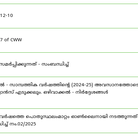
-12-10
17 of CWW
പിക്കുന്നത് - സംബന്ധിച്ച്
കൽ - സാമ്പത്തിക വർഷത്തിന്റെ (2024-25) അവസാനത്തോട
്വാൻസ് എടുക്കലും. ഒഴിവാക്കൽ - നിർദ്ദേശങ്ങൾ
25 വർഷത്തെ പൊതുസ്ഥലംമാറ്റം ഓൺലൈനായി നടത്തുന്നത് 
്ച് നം.02/2025