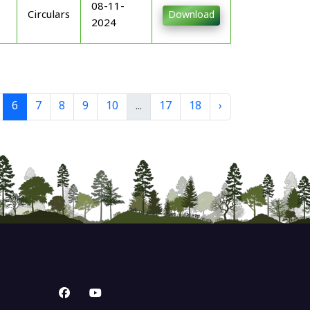
08-11-
Circulars
Download
2024
6
7
8
9
10
...
17
18
›