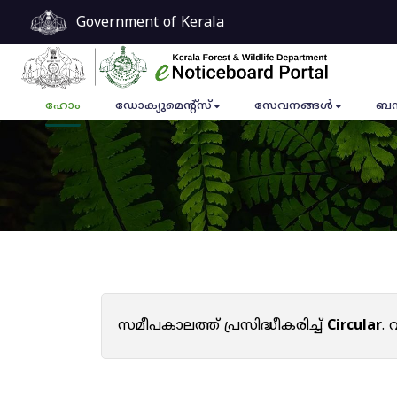
Government of Kerala
ഹോം
ഡോക്യുമെൻ്റ്സ്
സേവനങ്ങൾ
ബന
സമീപകാലത്ത് പ്രസിദ്ധീകരിച്ച്
Circular
.