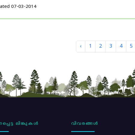
ated 07-03-2014
‹
1
2
3
4
5
പ്പെട്ട ലിങ്കുകൾ
വിവരങ്ങൾ