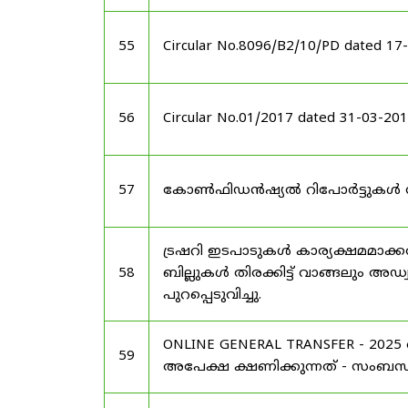
55
Circular No.8096/B2/10/PD dated 17
56
Circular No.01/2017 dated 31-03-20
57
കോൺഫിഡൻഷ്യൽ റിപോർട്ടുകൾ സമർപ്
ട്രഷറി ഇടപാടുകൾ കാര്യക്ഷമമാക്
58
ബില്ലുകൾ തിരക്കിട്ട് വാങ്ങലും അഡ
പുറപ്പെടുവിച്ചു.
ONLINE GENERAL TRANSFER - 20
59
അപേക്ഷ ക്ഷണിക്കുന്നത് - സംബന്ധിച