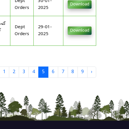
Dept
30-01-
Download
Orders
2025
ഓഫ്
Dept
29-01-
്
Download
Orders
2025
1
2
3
4
5
6
7
8
9
›