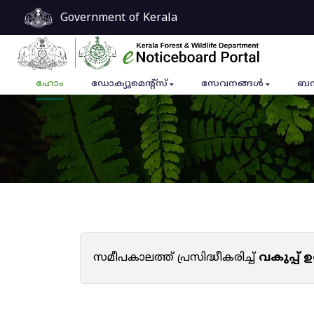
Government of Kerala
ഹോം
ഡോക്യുമെൻ്റ്സ്
സേവനങ്ങൾ
ബന
സമീപകാലത്ത് പ്രസിദ്ധീകരിച്ച്
വകുപ്പ്