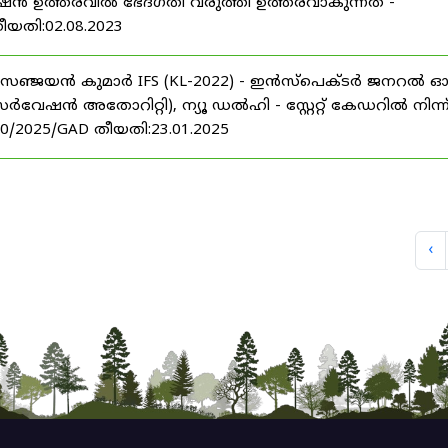
മോഷൻ ഉത്തരവിൽ ഭേദഗതി വരുത്തി ഉത്തരവാകുന്നത് -
തീയതി:02.08.2023
്രീ.സഞ്ജയൻ കുമാർ IFS (KL-2022) - ഇൻസ്പെക്ടർ ജനറൽ 
ൻ അതോറിറ്റി), ന്യൂ ഡൽഹി - സ്റ്റേറ്റ് കേഡറിൽ നിന്ന
20/2025/GAD തീയതി:23.01.2025
‹