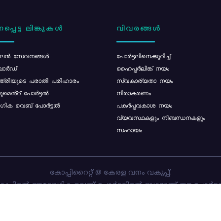
പ്പെട്ട ലിങ്കുകൾ
വിവരങ്ങൾ
ൻ സേവനങ്ങൾ
പോര്‍ട്ടലിനെക്കുറിച്ച്
ോർഡ്
ഹൈപ്പർലിങ്ക് നയം
്ത്രിയുടെ പരാതി പരിഹാരം
സ്വകാര്യതാ നയം
മെൻ്റ് പോർട്ടൽ
നിരാകരണം
ിക വെബ് പോർട്ടൽ
പകർപ്പവകാശ നയം
വ്യവസ്ഥകളും നിബന്ധനകളും
സഹായം
കോപ്പിറൈറ്റ് @ കേരള വനം വകുപ്പ്.
പ്പിന്റെ ഔദ്യോഗിക വെബ്-പോർട്ടലിന്റെ ഭാഗമാണ് ഈ പോർട്ട
ത്തിന്റെ ഉടമസ്ഥാവകാശം കേരള വനം വകുപ്പിനാണ്. പോർട്ടൽ 
ചെയ്തിട്ടുള്ളത്
സി-ഡിറ്റ്
ആണ്.