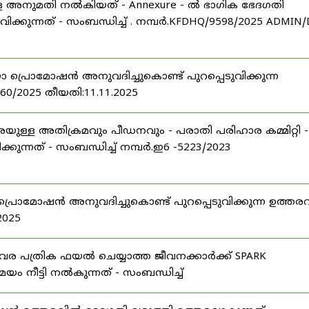
ള്ള അനുമതി നൽകിയത് - Annexure - ൽ ഭാഗിക ഭേദഗതി
വിക്കുന്നത് - സംബന്ധിച്ച് . നമ്പർ.KFDHQ/9598/2025 ADMIN/
ോ പ്രൊമോഷൻ അനുവദിച്ചുകൊണ്ട് പുറപ്പെടുവിക്കുന്ന
760/2025 തീയതി:11.11.2025
യുള്ള അതിക്രമവും പീഡനവും - പരാതി പരിഹാര കമ്മിറ്റി -
ുന്നത് - സംബന്ധിച്ച് നമ്പർ.ഇ6 -5223/2023
 പ്രൊമോഷൻ അനുവദിച്ചുകൊണ്ട് പുറപ്പെടുവിക്കുന്ന ഉത്തരവ
2025
ിവര പത്രിക ഫയൽ ചെയ്യാത്ത ജീവനക്കാർക്ക് SPARK
ം നീട്ടി നൽകുന്നത് - സംബന്ധിച്ച്