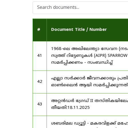
#
Document Title / Number
1968-ലെ അഖിലേന്ത്യാ സേവന (നടപ്പ
41
സ്വത്ത് റിട്ടേണുകൾ (AIPR) SP
സമർപ്പിക്കണം - സംബന്ധിച്ച്
എല്ലാ സർക്കാർ ജീവനക്കാരും പ്രതി
42
ഓൺലൈൻ ആയി സമർപ്പിക്കുന്നത് -
അറ്റൻഡർ ഗ്രേഡ് II തസ്തികയിലേക്ക
43
തീയതി:18.11.2025
ശബരിമല ഡ്യൂട്ടി - മകരവിളക്ക് മ