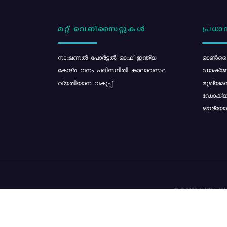
മറ്റ് വെബ്സൈറ്റുകൾ
പ്രധാന
നാഷണൽ പോർട്ടൽ ഓഫ് ഇന്ത്യ
ഓൺലൈ
കേന്ദ്ര വനം പരിസ്ഥിതി കാലാവസ്ഥ
ഡാഷ്ബ
വ്യതിയാന വകുപ്പ്
മുഖ്യമന
ഡോക്യു
ഔദ്യോഗ
കേരള വനം വകു
ഉള്ളടക്ക