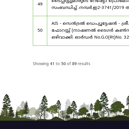
ടൈപ്പിസ്റ്റുമാരുടെ റേഷേൃാ പ്രൊ
49
സംബന്ധിച്ച് .നമ്പർ.ഇ2-3741/2019 
AIS - സെൻട്രൽ ഡെപ്യൂട്ടേഷൻ - ശ
50
ഫോറസ്റ്റ് (നാഷണൽ ടൈഗർ കൺസർവേഷ
ഒഴിവാക്കി. ഓർഡർ No.G.O(Rt)No. 3
Showing
41
to
50
of
89
results