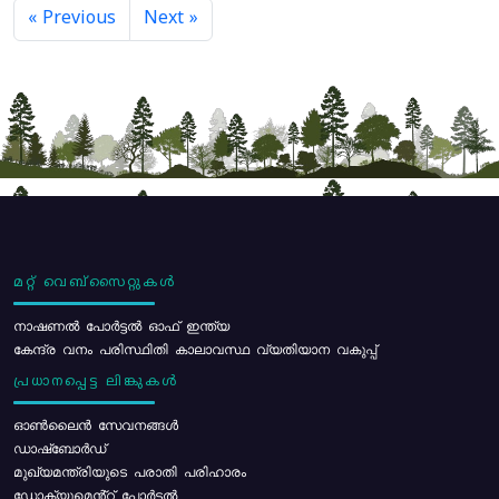
« Previous
Next »
മറ്റ് വെബ്സൈറ്റുകൾ
നാഷണൽ പോർട്ടൽ ഓഫ് ഇന്ത്യ
കേന്ദ്ര വനം പരിസ്ഥിതി കാലാവസ്ഥ വ്യതിയാന വകുപ്പ്
പ്രധാനപ്പെട്ട ലിങ്കുകൾ
ഓൺലൈൻ സേവനങ്ങൾ
ഡാഷ്ബോർഡ്
മുഖ്യമന്ത്രിയുടെ പരാതി പരിഹാരം
ഡോക്യുമെൻ്റ് പോർട്ടൽ