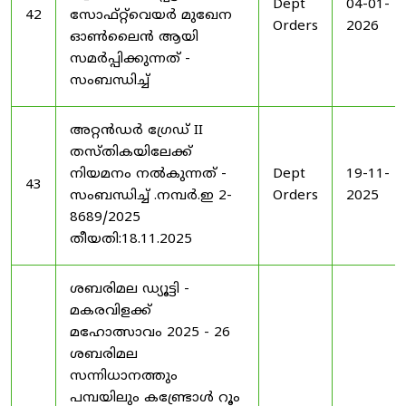
Dept
04-01-
42
സോഫ്റ്റ്‌വെയർ മുഖേന
Orders
2026
ഓൺലൈൻ ആയി
സമർപ്പിക്കുന്നത് -
സംബന്ധിച്ച്
അറ്റൻഡർ ഗ്രേഡ് II
തസ്തികയിലേക്ക്
നിയമനം നൽകുന്നത് -
Dept
19-11-
43
സംബന്ധിച്ച് .നമ്പർ.ഇ 2-
Orders
2025
8689/2025
തീയതി:18.11.2025
ശബരിമല ഡ്യൂട്ടി -
മകരവിളക്ക്
മഹോത്സാവം 2025 - 26
ശബരിമല
സന്നിധാനത്തും
പമ്പയിലും കണ്ട്രോൾ റൂം