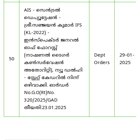
AIS - സെൻട്രൽ
ഡെപ്യൂട്ടേഷൻ -
ശ്രീ.സഞ്ജയൻ കുമാർ IFS
(KL-2022) -
ഇൻസ്പെക്ടർ ജനറൽ
ഓഫ് ഫോറസ്റ്റ്
(നാഷണൽ ടൈഗർ
Dept
29-01-
50
കൺസർവേഷൻ
Orders
2025
അതോറിറ്റി), ന്യൂ ഡൽഹി
- സ്റ്റേറ്റ് കേഡറിൽ നിന്ന്
ഒഴിവാക്കി. ഓർഡർ
No.G.O(Rt)No.
320/2025/GAD
തീയതി:23.01.2025