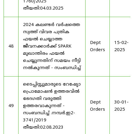
1760/2025
തീയതി:04.03.2025
2024 കലണ്ടർ വർഷത്തെ
സ്വത്ത് വിവര പത്രിക
ഫയൽ ചെയ്യാത്ത
Dept
15-02-
48
ജീവനക്കാർക്ക് SPARK
Orders
2025
മുഖാന്തിരം ഫയൽ
ചെയ്യുന്നതിന് സമയം നീട്ടി
നൽകുന്നത് - സംബന്ധിച്ച്
ടൈപ്പിസ്റ്റുമാരുടെ റേഷേൃാ
പ്രൊമോഷൻ ഉത്തരവിൽ
ഭേദഗതി വരുത്തി
Dept
30-01-
49
ഉത്തരവാകുന്നത് -
Orders
2025
സംബന്ധിച്ച് .നമ്പർ.ഇ2-
3741/2019
തീയതി:02.08.2023