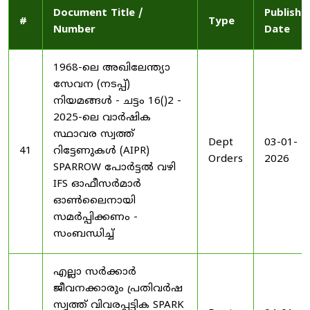
Document Title /
Publishe
#
Type
Number
Date
1968-ലെ അഖിലേന്ത്യാ
സേവന (നടപ്പ്)
നിയമങ്ങൾ - ചട്ടം 16()2 -
2025-ലെ വാർഷിക
സ്ഥാവര സ്വത്ത്
Dept
03-01-
41
റിട്ടേണുകൾ (AIPR)
Orders
2026
SPARROW പോർട്ടൽ വഴി
IFS ഓഫീസർമാർ
ഓൺലൈനായി
സമർപ്പിക്കണം -
സംബന്ധിച്ച്
എല്ലാ സർക്കാർ
ജീവനക്കാരും പ്രതിവർഷ
സ്വത്ത് വിവരപ്പട്ടിക SPARK