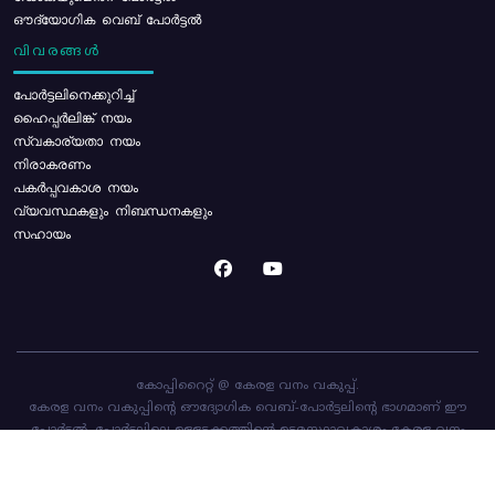
ഔദ്യോഗിക വെബ് പോർട്ടൽ
വിവരങ്ങൾ
പോര്‍ട്ടലിനെക്കുറിച്ച്
ഹൈപ്പർലിങ്ക് നയം
സ്വകാര്യതാ നയം
നിരാകരണം
പകർപ്പവകാശ നയം
വ്യവസ്ഥകളും നിബന്ധനകളും
സഹായം
കോപ്പിറൈറ്റ് @ കേരള വനം വകുപ്പ്.
കേരള വനം വകുപ്പിന്റെ ഔദ്യോഗിക വെബ്-പോർട്ടലിന്റെ ഭാഗമാണ് ഈ
പോർട്ടൽ. പോർട്ടലിലെ ഉള്ളടക്കത്തിന്റെ ഉടമസ്ഥാവകാശം കേരള വനം
വകുപ്പിനാണ്. പോർട്ടൽ രൂപകൽപ്പന ചെയ്തിട്ടുള്ളത്
സി-ഡിറ്റ്
ആണ്.