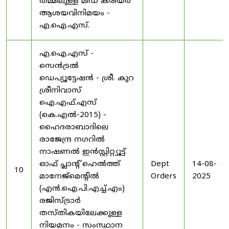
തമ്മിലുള്ള മിഡ് കരിയർ
ആശയവിനിമയം -
എ.ഐ.എസ്.
എ.ഐ.എസ് -
സെൻട്രൽ
ഡെപ്യൂട്ടേഷൻ - ശ്രീ. കുറ
ശ്രീനിവാസ്
ഐ.എഫ്.എസ്
(കെ.എൽ-2015) -
ഹൈദരാബാദിലെ
രാജേന്ദ്ര നഗറിൽ
നാഷണൽ ഇൻസ്റ്റിറ്റ്യൂട്ട്
ഓഫ് പ്ലാന്റ് ഹെൽത്ത്
Dept
14-08-
10
മാനേജ്‌മെന്റിൽ
Orders
2025
(എൻ.ഐ.പി.എച്ച്.എം)
രജിസ്ട്രാർ
തസ്തികയിലേക്കുള്ള
നിയമനം - സംസ്ഥാന