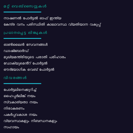
മറ്റ് വെബ്സൈറ്റുകൾ
നാഷണൽ പോർട്ടൽ ഓഫ് ഇന്ത്യ
കേന്ദ്ര വനം പരിസ്ഥിതി കാലാവസ്ഥ വ്യതിയാന വകുപ്പ്
പ്രധാനപ്പെട്ട ലിങ്കുകൾ
ഓൺലൈൻ സേവനങ്ങൾ
ഡാഷ്ബോർഡ്
മുഖ്യമന്ത്രിയുടെ പരാതി പരിഹാരം
ഡോക്യുമെൻ്റ് പോർട്ടൽ
ഔദ്യോഗിക വെബ് പോർട്ടൽ
വിവരങ്ങൾ
പോര്‍ട്ടലിനെക്കുറിച്ച്
ഹൈപ്പർലിങ്ക് നയം
സ്വകാര്യതാ നയം
നിരാകരണം
പകർപ്പവകാശ നയം
വ്യവസ്ഥകളും നിബന്ധനകളും
സഹായം