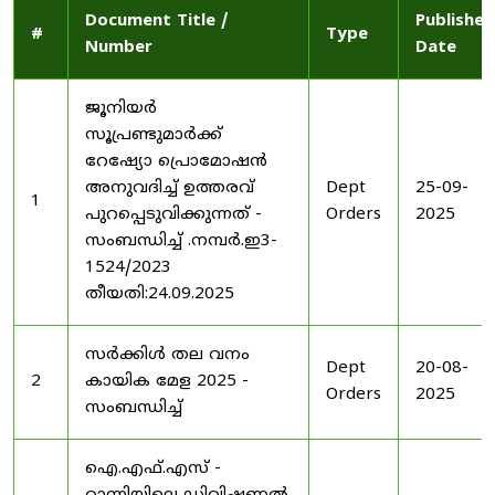
Document Title /
Published
#
Type
Number
Date
ജൂനിയർ
സൂപ്രണ്ടുമാർക്ക്
റേഷ്യോ പ്രൊമോഷൻ
അനുവദിച്ച് ഉത്തരവ്
Dept
25-09-
1
പുറപ്പെടുവിക്കുന്നത് -
Orders
2025
സംബന്ധിച്ച് .നമ്പർ.ഇ3-
1524/2023
തീയതി:24.09.2025
സർക്കിൾ തല വനം
Dept
20-08-
2
കായിക മേള 2025 -
Orders
2025
സംബന്ധിച്ച്
ഐ.എഫ്.എസ് -