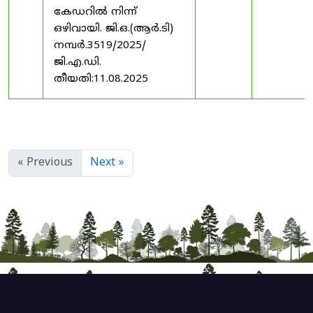
കേഡറിൽ നിന്ന്
ഒഴിവായി. ജി.ഒ.(ആർ.ടി)
നമ്പർ.3519/2025/
ജി.എ.ഡി.
തീയതി:11.08.2025
« Previous
Next »