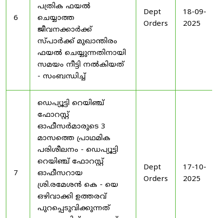
പത്രിക ഫയൽ
Dept
18-09-
6
ചെയ്യാത്ത
Orders
2025
ജീവനക്കാർക്ക്
സ്പാർക്ക് മുഖാന്തിരം
ഫയൽ ചെയ്യുന്നതിനായി
സമയം നീട്ടി നൽകിയത്
- സംബന്ധിച്ച്
ഡെപ്യൂട്ടി റെയിഞ്ച്
ഫോറസ്റ്റ്
ഓഫീസർമാരുടെ 3
മാസത്തെ പ്രാഥമിക
പരിശീലനം - ഡെപ്യൂട്ടി
റെയിഞ്ച് ഫോറസ്റ്റ്
Dept
17-10-
7
ഓഫീസറായ
Orders
2025
ശ്രി.രമേശൻ കെ - യെ
ഒഴിവാക്കി ഉത്തരവ്
പുറപ്പെടുവിക്കുന്നത്