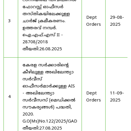
റാന്നിയിലെ ഡിവിഷണൽ
ഫോറസ്റ്റ് ഓഫീസർ
തസ്തികയിലേക്കുള്ള
Dept
29-08-
3
ചാർജ് ക്രമീകരണം.
Orders
2025
ഉത്തരവ് നമ്പർ.
ഐ.എഫ്.എസ് II -
28708/2018
തീയതി:26.08.2025
കേരള സർക്കാരിന്റെ
കീഴിലുള്ള അഖിലേന്ത്യാ
സർവീസ്
ഓഫീസർമാർക്കുള്ള AIS
- അഖിലേന്ത്യാ
Dept
11-09-
4
സർവീസസ് (മെഡിക്കൽ
Orders
2025
സൗകര്യങ്ങൾ) പദ്ധതി,
2020.
G.O(Ms)No.122/2025/GAD
തീയതി:27.08.2025