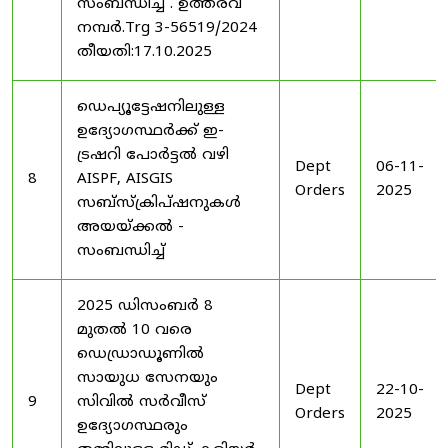
സംബന്ധിച്ച് . ഉത്തരവ്
നമ്പർ.Trg 3-56519/2024
തീയതി:17.10.2025
ഡെപ്യൂട്ടേഷനിലുള്ള
ഉദ്യോഗസ്ഥർക്ക് ഇ-
ട്രഷറി പോർട്ടൽ വഴി
Dept
06-11-
8
AISPF, AISGIS
Orders
2025
സബ്‌സ്‌ക്രിപ്‌ഷനുകൾ
അയയ്ക്കൽ -
സംബന്ധിച്ച്
2025 ഡിസംബർ 8
മുതൽ 10 വരെ
ഡെഡ്രാഡൂണിൽ
സായുധ സേനയും
Dept
22-10-
9
സിവിൽ സർവീസ്
Orders
2025
ഉദ്യോഗസ്ഥരും