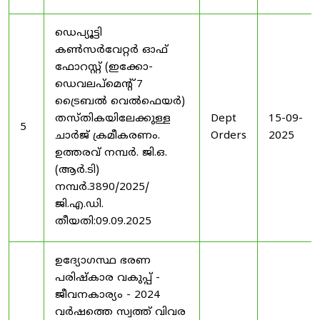
ഡെപ്യൂട്ടി
കൺസർവേറ്റർ ഓഫ്
ഫോറസ്റ്റ് (ഇക്കോ-
ഡെവലപ്മെന്റ് 7
ട്രൈബൽ വെൽഫെയർ)
തസ്തികയിലേക്കുള്ള
Dept
15-09-
5
ചാർജ് ക്രമീകരണം.
Orders
2025
ഉത്തരവ് നമ്പർ. ജി.ഒ.
(ആർ.ടി)
നമ്പർ.3890/2025/
ജി.എ.ഡി.
തീയതി:09.09.2025
ഉദ്യോഗസ്ഥ ഭരണ
പരിഷ്കാര വകുപ്പ് -
ജീവനകാര്യം - 2024
വർഷത്തെ സ്വത്ത് വിവര