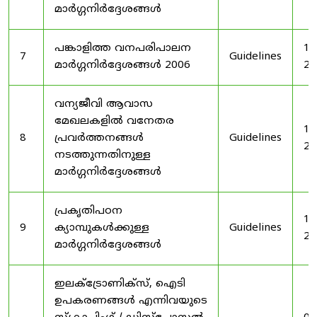
മാർഗ്ഗനിർദ്ദേശങ്ങൾ
പങ്കാളിത്ത വനപരിപാലന
19
7
Guidelines
മാർഗ്ഗനിർദ്ദേശങ്ങൾ 2006
20
വന്യജീവി ആവാസ
മേഖലകളിൽ വനേതര
19
8
പ്രവർത്തനങ്ങൾ
Guidelines
20
നടത്തുന്നതിനുള്ള
മാർഗ്ഗനിർദ്ദേശങ്ങൾ
പ്രകൃതിപഠന
19
9
ക്യാമ്പുകൾക്കുള്ള
Guidelines
20
മാർഗ്ഗനിർദ്ദേശങ്ങൾ
ഇലക്‌ട്രോണിക്‌സ്, ഐടി
ഉപകരണങ്ങൾ എന്നിവയുടെ