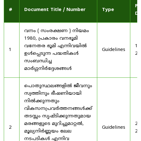
Pu
#
Document Title / Number
Type
Da
വനം ( സംരക്ഷണ ) നിയമം
1980, പ്രകാരം വനഭൂമി
വനേതര ഭൂമി എന്നിവയിൽ
19
1
Guidelines
ഉൾപ്പെടുന്ന പദ്ധതികൾ
20
സംബന്ധിച്ച
മാർഗ്ഗനിർദ്ദേശങ്ങൾ
പൊതുസ്ഥലങ്ങളിൽ ജീവനും
സ്വത്തിനും ഭീഷണിയായി
നിൽക്കുന്നതും
വികസനപ്രവർത്തനങ്ങൾക്ക്
തടസ്സം സൃഷ്ടിക്കുന്നതുമായ
മരങ്ങളുടെ മുറിച്ചുമാറ്റൽ,
20
2
Guidelines
മൂല്യനിർണ്ണയം ലേല
20
നടപടികൾ എന്നിവ