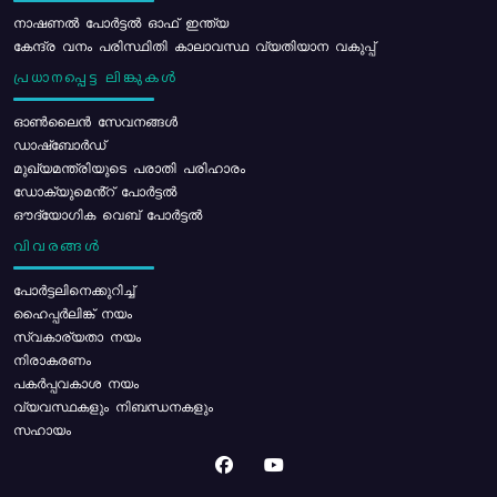
നാഷണൽ പോർട്ടൽ ഓഫ് ഇന്ത്യ
കേന്ദ്ര വനം പരിസ്ഥിതി കാലാവസ്ഥ വ്യതിയാന വകുപ്പ്
പ്രധാനപ്പെട്ട ലിങ്കുകൾ
ഓൺലൈൻ സേവനങ്ങൾ
ഡാഷ്ബോർഡ്
മുഖ്യമന്ത്രിയുടെ പരാതി പരിഹാരം
ഡോക്യുമെൻ്റ് പോർട്ടൽ
ഔദ്യോഗിക വെബ് പോർട്ടൽ
വിവരങ്ങൾ
പോര്‍ട്ടലിനെക്കുറിച്ച്
ഹൈപ്പർലിങ്ക് നയം
സ്വകാര്യതാ നയം
നിരാകരണം
പകർപ്പവകാശ നയം
വ്യവസ്ഥകളും നിബന്ധനകളും
സഹായം