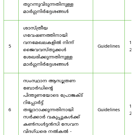
തുറന്നുവിടുന്നതിനുള്ള
മാർഗ്ഗനിർദ്ദേശങ്ങൾ
ശാസ്ത്രീയ
ഗവേഷണത്തിനായി
വനമേഖലകളിൽ നിന്ന്
19
5
Guidelines
ജൈവവസ്തുക്കൾ
20
ശേഖരിക്കുന്നതിനുള്ള
മാർഗ്ഗനിർദ്ദേശങ്ങൾ
സംസ്ഥാന ആസൂത്രണ
ബോർഡിൻ്റെ
പിന്തുണയോടെ പ്രോജക്ട്
റിപ്പോർട്ട്
19
6
തയ്യാറാക്കുന്നതിനായി
Guidelines
20
സർക്കാർ വകുപ്പുകൾക്ക്
കൺസൾട്ടൻസി സേവന
വിദഗ്ധരെ നൽകൽ -