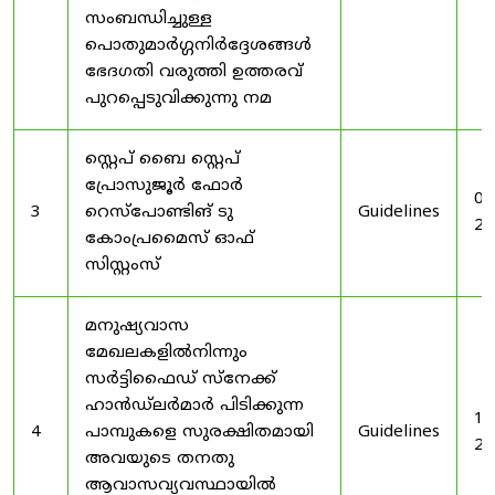
സംബന്ധിച്ചുള്ള
പൊതുമാർഗ്ഗനിർദ്ദേശങ്ങൾ
ഭേദഗതി വരുത്തി ഉത്തരവ്
പുറപ്പെടുവിക്കുന്നു നമ
സ്റ്റെപ് ബൈ സ്റ്റെപ്
പ്രോസുജൂർ ഫോർ
03
3
റെസ്‌പോണ്ടിങ് ടു
Guidelines
20
കോംപ്രമൈസ് ഓഫ്
സിസ്റ്റംസ്
മനുഷ്യവാസ
മേഖലകളിൽനിന്നും
സർട്ടിഫൈഡ് സ്നേക്ക്
ഹാൻഡ്‌ലർമാർ പിടിക്കുന്ന
19
4
പാമ്പുകളെ സുരക്ഷിതമായി
Guidelines
20
അവയുടെ തനതു
ആവാസവ്യവസ്ഥായിൽ