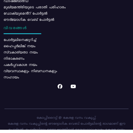
ഡാഷ്ബോർഡ്
മുഖ്യമന്ത്രിയുടെ പരാതി പരിഹാരം
ഡോക്യുമെൻ്റ് പോർട്ടൽ
ഔദ്യോഗിക വെബ് പോർട്ടൽ
വിവരങ്ങൾ
പോര്‍ട്ടലിനെക്കുറിച്ച്
ഹൈപ്പർലിങ്ക് നയം
സ്വകാര്യതാ നയം
നിരാകരണം
പകർപ്പവകാശ നയം
വ്യവസ്ഥകളും നിബന്ധനകളും
സഹായം
കോപ്പിറൈറ്റ് @ കേരള വനം വകുപ്പ്.
കേരള വനം വകുപ്പിന്റെ ഔദ്യോഗിക വെബ്-പോർട്ടലിന്റെ ഭാഗമാണ് ഈ
പോർട്ടൽ. പോർട്ടലിലെ ഉള്ളടക്കത്തിന്റെ ഉടമസ്ഥാവകാശം കേരള വനം