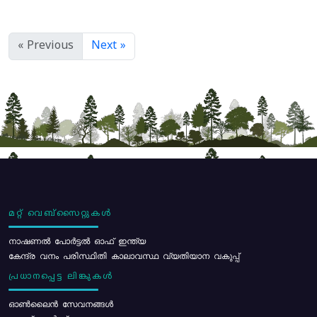
« Previous
Next »
മറ്റ് വെബ്സൈറ്റുകൾ
നാഷണൽ പോർട്ടൽ ഓഫ് ഇന്ത്യ
കേന്ദ്ര വനം പരിസ്ഥിതി കാലാവസ്ഥ വ്യതിയാന വകുപ്പ്
പ്രധാനപ്പെട്ട ലിങ്കുകൾ
ഓൺലൈൻ സേവനങ്ങൾ