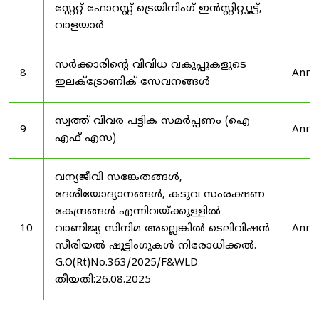
സ്റ്റേറ്റ് ഫോറസ്റ്റ് ട്രെയിനിംഗ് ഇൻസ്റ്റിറ്റ്യൂട്ട്,
വാളയാർ
സർക്കാരിന്റെ വിവിധ വകുപ്പുകളുടെ
8
Anno
ഇലക്ട്രോണിക് സേവനങ്ങൾ
സ്വത്ത് വിവര പട്ടിക സമർപ്പണം (ഐ
9
Anno
എഫ് എസ)
വന്യജീവി സങ്കേതങ്ങൾ,
ദേശീയോദ്യാനങ്ങൾ, കടുവ സംരക്ഷണ
കേന്ദ്രങ്ങൾ എന്നിവയ്ക്കുള്ളിൽ
10
വാണിജ്യ സിനിമ അല്ലെങ്കിൽ ടെലിവിഷൻ
Anno
സീരിയൽ ഷൂട്ടിംഗുകൾ നിരോധിക്കൽ.
G.O(Rt)No.363/2025/F&WLD
തീയതി:26.08.2025