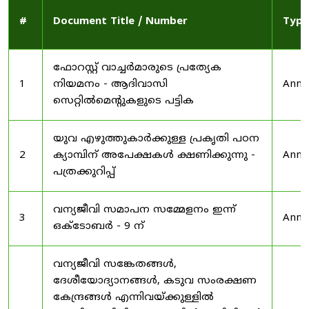
#
Document Title / Number
Type
ഫോറസ്റ്റ് വാച്ചർമാരുടെ പ്രത്യേക
1
നിയമനം - ആദിവാസി
Anno
സെറ്റിൽമെന്റുകളുടെ പട്ടിക
യുവ എഴുത്തുകാർക്കുള്ള പ്രകൃതി പഠന
2
ക്യാമ്പിന് അപേക്ഷകൾ ക്ഷണിക്കുന്നു -
Anno
പത്രക്കുറിപ്പ്
വന്യജീവി സമാപന സമ്മേളനം ഇന്ന്
3
Anno
ഒക്ടോബർ - 9 ന്
വന്യജീവി സങ്കേതങ്ങൾ,
ദേശീയോദ്യാനങ്ങൾ, കടുവ സംരക്ഷണ
കേന്ദ്രങ്ങൾ എന്നിവയ്ക്കുള്ളിൽ