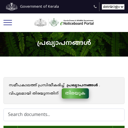
Government of Kerala
പ്രഖ്യാപനങ്ങൾ
സമീപകാലത്ത് പ്രസിദ്ധീകരിച്ച്
പ്രഖ്യാപനങ്ങൾ
.
തിരയുക
വിപുലമായി തിരയുന്നതിന്