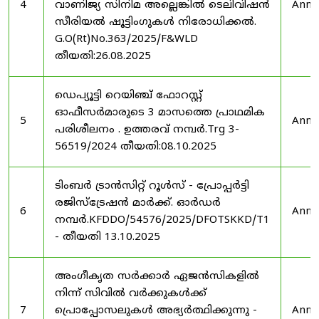
4
വാണിജ്യ സിനിമ അല്ലെങ്കിൽ ടെലിവിഷൻ
Anno
സീരിയൽ ഷൂട്ടിംഗുകൾ നിരോധിക്കൽ.
G.O(Rt)No.363/2025/F&WLD
തീയതി:26.08.2025
ഡെപ്യൂട്ടി റെയിഞ്ച് ഫോറസ്റ്റ്
ഓഫീസർമാരുടെ 3 മാസത്തെ പ്രാഥമിക
5
Anno
പരിശീലനം . ഉത്തരവ് നമ്പർ.Trg 3-
56519/2024 തീയതി:08.10.2025
ടിംബർ ട്രാൻസിറ്റ് റൂൾസ് - പ്രോപ്പർട്ടി
രജിസ്ട്രേഷൻ മാർക്ക്. ഓർഡർ
6
Anno
നമ്പർ.KFDDO/54576/2025/DFOTSKKD/T1
- തീയതി 13.10.2025
അംഗീകൃത സർക്കാർ ഏജൻസികളിൽ
നിന്ന് സിവിൽ വർക്കുകൾക്ക്
7
പ്രൊപ്പോസലുകൾ അഭ്യർത്ഥിക്കുന്നു -
Anno