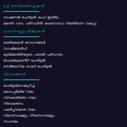
മറ്റ് വെബ്സൈറ്റുകൾ
നാഷണൽ പോർട്ടൽ ഓഫ് ഇന്ത്യ
കേന്ദ്ര വനം പരിസ്ഥിതി കാലാവസ്ഥ വ്യതിയാന വകുപ്പ്
പ്രധാനപ്പെട്ട ലിങ്കുകൾ
ഓൺലൈൻ സേവനങ്ങൾ
ഡാഷ്ബോർഡ്
മുഖ്യമന്ത്രിയുടെ പരാതി പരിഹാരം
ഡോക്യുമെൻ്റ് പോർട്ടൽ
ഔദ്യോഗിക വെബ് പോർട്ടൽ
വിവരങ്ങൾ
പോര്‍ട്ടലിനെക്കുറിച്ച്
ഹൈപ്പർലിങ്ക് നയം
സ്വകാര്യതാ നയം
നിരാകരണം
പകർപ്പവകാശ നയം
വ്യവസ്ഥകളും നിബന്ധനകളും
സഹായം