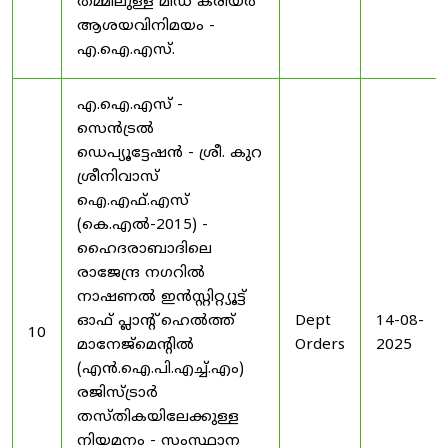
തമ്മിലുള്ള മിഡ് കരിയർ
ആശയവിനിമയം -
എ.ഐ.എസ്.
എ.ഐ.എസ് -
സെൻട്രൽ
ഡെപ്യൂട്ടേഷൻ - ശ്രീ. കുറ
ശ്രീനിവാസ്
ഐ.എഫ്.എസ്
(കെ.എൽ-2015) -
ഹൈദരാബാദിലെ
രാജേന്ദ്ര നഗറിൽ
നാഷണൽ ഇൻസ്റ്റിറ്റ്യൂട്ട്
ഓഫ് പ്ലാന്റ് ഹെൽത്ത്
Dept
14-08-
10
മാനേജ്‌മെന്റിൽ
Orders
2025
(എൻ.ഐ.പി.എച്ച്.എം)
രജിസ്ട്രാർ
തസ്തികയിലേക്കുള്ള
നിയമനം - സംസ്ഥാന