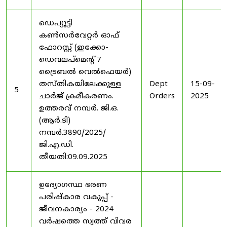
ഡെപ്യൂട്ടി
കൺസർവേറ്റർ ഓഫ്
ഫോറസ്റ്റ് (ഇക്കോ-
ഡെവലപ്മെന്റ് 7
ട്രൈബൽ വെൽഫെയർ)
തസ്തികയിലേക്കുള്ള
Dept
15-09-
5
ചാർജ് ക്രമീകരണം.
Orders
2025
ഉത്തരവ് നമ്പർ. ജി.ഒ.
(ആർ.ടി)
നമ്പർ.3890/2025/
ജി.എ.ഡി.
തീയതി:09.09.2025
ഉദ്യോഗസ്ഥ ഭരണ
പരിഷ്കാര വകുപ്പ് -
ജീവനകാര്യം - 2024
വർഷത്തെ സ്വത്ത് വിവര