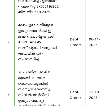
സംബന്ധിച്ച് . ഉത്തരവ്
നമ്പർ.Trg 3-56519/2024
തീയതി:17.10.2025
ഡെപ്യൂട്ടേഷനിലുള്ള
ഉദ്യോഗസ്ഥർക്ക് ഇ-
ട്രഷറി പോർട്ടൽ വഴി
Dept
06-11-
8
AISPF, AISGIS
Orders
2025
സബ്‌സ്‌ക്രിപ്‌ഷനുകൾ
അയയ്ക്കൽ -
സംബന്ധിച്ച്
2025 ഡിസംബർ 8
മുതൽ 10 വരെ
ഡെഡ്രാഡൂണിൽ
സായുധ സേനയും
Dept
22-10-
9
സിവിൽ സർവീസ്
Orders
2025
ഉദ്യോഗസ്ഥരും