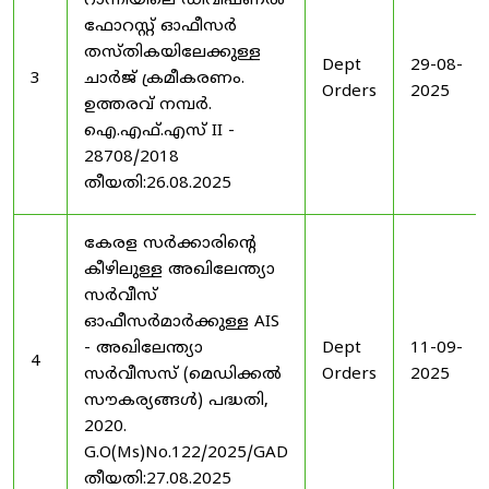
റാന്നിയിലെ ഡിവിഷണൽ
ഫോറസ്റ്റ് ഓഫീസർ
തസ്തികയിലേക്കുള്ള
Dept
29-08-
3
ചാർജ് ക്രമീകരണം.
Orders
2025
ഉത്തരവ് നമ്പർ.
ഐ.എഫ്.എസ് II -
28708/2018
തീയതി:26.08.2025
കേരള സർക്കാരിന്റെ
കീഴിലുള്ള അഖിലേന്ത്യാ
സർവീസ്
ഓഫീസർമാർക്കുള്ള AIS
- അഖിലേന്ത്യാ
Dept
11-09-
4
സർവീസസ് (മെഡിക്കൽ
Orders
2025
സൗകര്യങ്ങൾ) പദ്ധതി,
2020.
G.O(Ms)No.122/2025/GAD
തീയതി:27.08.2025