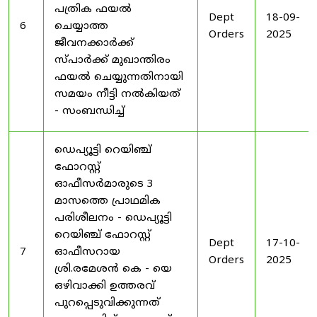
പത്രിക ഫയൽ
Dept
18-09-
6
ചെയ്യാത്ത
Orders
2025
ജീവനക്കാർക്ക്
സ്പാർക്ക് മുഖാന്തിരം
ഫയൽ ചെയ്യുന്നതിനായി
സമയം നീട്ടി നൽകിയത്
- സംബന്ധിച്ച്
ഡെപ്യൂട്ടി റെയിഞ്ച്
ഫോറസ്റ്റ്
ഓഫീസർമാരുടെ 3
മാസത്തെ പ്രാഥമിക
പരിശീലനം - ഡെപ്യൂട്ടി
റെയിഞ്ച് ഫോറസ്റ്റ്
Dept
17-10-
7
ഓഫീസറായ
Orders
2025
ശ്രി.രമേശൻ കെ - യെ
ഒഴിവാക്കി ഉത്തരവ്
പുറപ്പെടുവിക്കുന്നത്