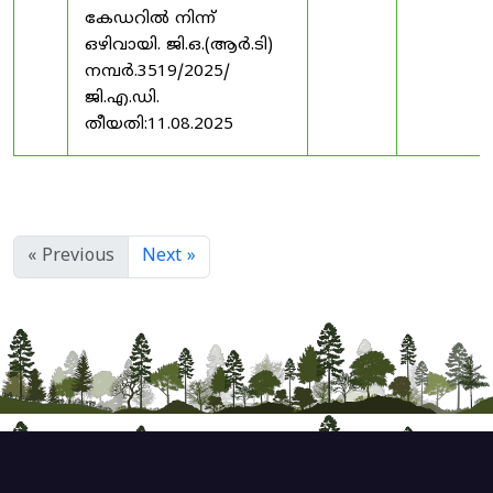
കേഡറിൽ നിന്ന്
ഒഴിവായി. ജി.ഒ.(ആർ.ടി)
നമ്പർ.3519/2025/
ജി.എ.ഡി.
തീയതി:11.08.2025
« Previous
Next »