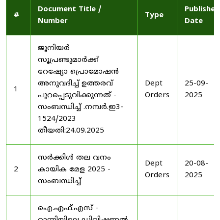
Document Title /
Published
#
Type
Number
Date
ജൂനിയർ
സൂപ്രണ്ടുമാർക്ക്
റേഷ്യോ പ്രൊമോഷൻ
അനുവദിച്ച് ഉത്തരവ്
Dept
25-09-
1
പുറപ്പെടുവിക്കുന്നത് -
Orders
2025
സംബന്ധിച്ച് .നമ്പർ.ഇ3-
1524/2023
തീയതി:24.09.2025
സർക്കിൾ തല വനം
Dept
20-08-
2
കായിക മേള 2025 -
Orders
2025
സംബന്ധിച്ച്
ഐ.എഫ്.എസ് -