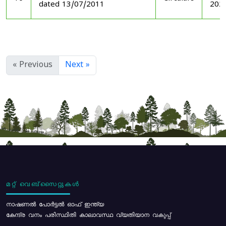
dated 13/07/2011
202
« Previous
Next »
മറ്റ് വെബ്സൈറ്റുകൾ
നാഷണൽ പോർട്ടൽ ഓഫ് ഇന്ത്യ
കേന്ദ്ര വനം പരിസ്ഥിതി കാലാവസ്ഥ വ്യതിയാന വകുപ്പ്