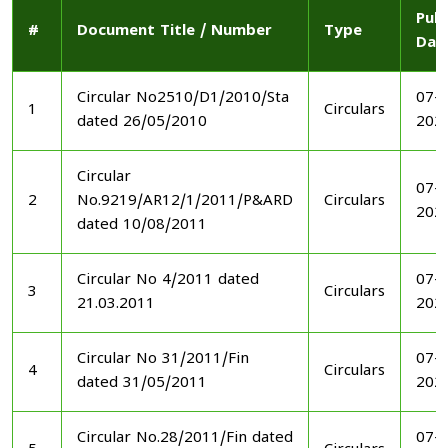
Publ
#
Document Title / Number
Type
Dat
Circular No2510/D1/2010/Sta
07-1
1
Circulars
dated 26/05/2010
202
Circular
07-1
2
No.9219/AR12/1/2011/P&ARD
Circulars
202
dated 10/08/2011
Circular No 4/2011 dated
07-1
3
Circulars
21.03.2011
202
Circular No 31/2011/Fin
07-1
4
Circulars
dated 31/05/2011
202
Circular No.28/2011/Fin dated
07-1