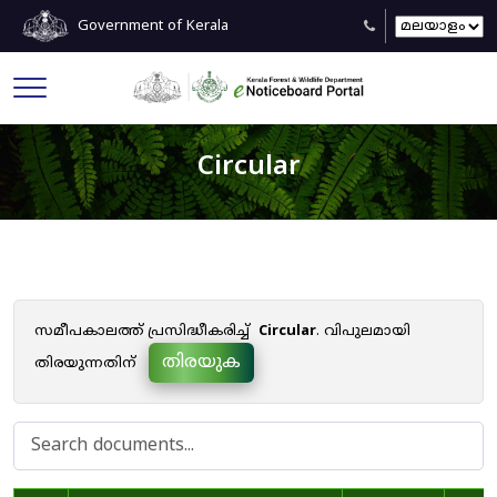
Government of Kerala
Circular
സമീപകാലത്ത് പ്രസിദ്ധീകരിച്ച്
Circular
. വിപുലമായി
തിരയുക
തിരയുന്നതിന്