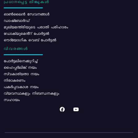
പ്രധാനപ്പെട്ട ലിങ്കുകൾ
ഓൺലൈൻ സേവനങ്ങൾ
ഡാഷ്ബോർഡ്
മുഖ്യമന്ത്രിയുടെ പരാതി പരിഹാരം
ഡോക്യുമെൻ്റ് പോർട്ടൽ
ഔദ്യോഗിക വെബ് പോർട്ടൽ
വിവരങ്ങൾ
പോര്‍ട്ടലിനെക്കുറിച്ച്
ഹൈപ്പർലിങ്ക് നയം
സ്വകാര്യതാ നയം
നിരാകരണം
പകർപ്പവകാശ നയം
വ്യവസ്ഥകളും നിബന്ധനകളും
സഹായം